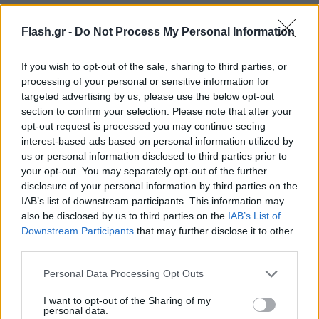
μηχανισμού διαμόρφωσης της ίδιας της
κατανόησης της ψυχικής υγείας. Η αυξημένη
Flash.gr -
Do Not Process My Personal Information
ορατότητα συγκεκριμένων διαγνώσεων έχει
συμβάλει στη μείωση του στίγματος και στην
If you wish to opt-out of the sale, sharing to third parties, or
processing of your personal or sensitive information for
ενίσχυση της ενημέρωσης, διευκολύνοντας
targeted advertising by us, please use the below opt-out
περισσότερους ανθρώπους να αναζητήσουν
section to confirm your selection. Please note that after your
βοήθεια.
opt-out request is processed you may continue seeing
interest-based ads based on personal information utilized by
us or personal information disclosed to third parties prior to
Ταυτόχρονα, όμως, αναδεικνύονται και σημαντικές
your opt-out. You may separately opt-out of the further
προκλήσεις. Η διάδοση μη έγκυρων πληροφοριών,
disclosure of your personal information by third parties on the
IAB’s list of downstream participants. This information may
η τάση για αυτοδιάγνωση και η υπεραπλούστευση
also be disclosed by us to third parties on the
IAB’s List of
σύνθετων ψυχολογικών καταστάσεων αποτελούν
Downstream Participants
that may further disclose it to other
πλέον συχνά φαινόμενα στο ψηφιακό περιβάλλον.
third parties.
Σε αρκετές περιπτώσεις, έρευνες έχουν δείξει ότι
Please note that this website/app uses one or more Google
Personal Data Processing Opt Outs
μεγάλο μέρος του περιεχομένου που σχετίζεται με
services and may gather and store information including but
το ADHD σε πλατφόρμες όπως το TikTok είναι
not limited to your visit or usage behaviour. You may click to
I want to opt-out of the Sharing of my
personal data.
grant or deny consent to Google and its third-party tags to