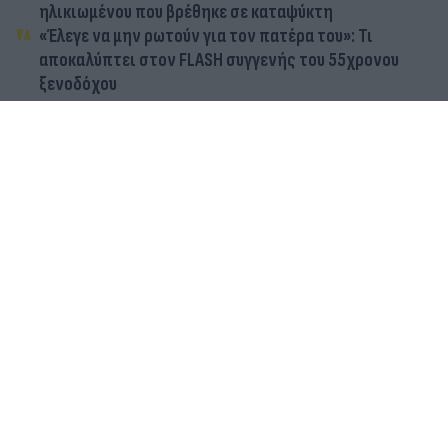
ηλικιωμένου που βρέθηκε σε καταψύκτη
«Έλεγε να μην ρωτούν για τον πατέρα του»: Τι
αποκαλύπτει στον FLASH συγγενής του 55χρονου
ξενοδόχου