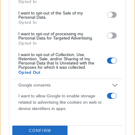
ανακριβές ή παραπλανητικό.
Opted In
use your data for below specified purposes in below Google
consent section.
I want to opt-out of the Sale of my
Personal Data.
Opted In
I want to opt-out of processing my
Personal Data for Targeted Advertising.
Opted In
I want to opt-out of Collection, Use,
Retention, Sale, and/or Sharing of my
Personal Data that Is Unrelated with the
Purposes for which it was collected.
Opted Out
Google consents
I want to allow Google to enable storage
related to advertising like cookies on web or
device identifiers in apps.
Unsplash
Η λεπτή ισορροπία ανάμεσα στην ενημέρωση
CONFIRM