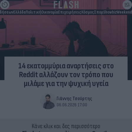
ιδήσεων
Ελλάδα
Πολιτική
Οικονομία
Επιχειρήσεις
Κόσμος
Σπορ
Showbiz
Weekend
14 εκατομμύρια αναρτήσεις στο
Reddit αλλάζουν τον τρόπο που
μιλάμε για την ψυχική υγεία
Γιάννης Τσούρτης
06.06.2026 17:00
Κάνε κλικ και δες περισσότερο