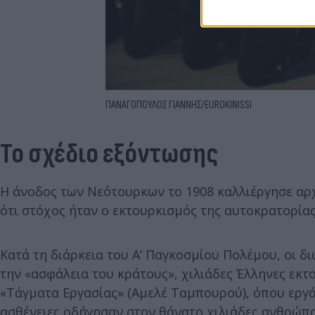
ΠΑΝΑΓΟΠΟΥΛΟΣ ΓΙΑΝΝΗΣ/EUROKINISSI
Το σχέδιο εξόντωσης
Η άνοδος των Νεότουρκων το 1908 καλλιέργησε αρχ
ότι στόχος ήταν ο εκτουρκισμός της αυτοκρατορίας
Κατά τη διάρκεια του Α’ Παγκοσμίου Πολέμου, οι 
την «ασφάλεια του κράτους», χιλιάδες Έλληνες εκ
«Τάγματα Εργασίας» (Αμελέ Ταμπουρού), όπου εργά
ασθένειες οδήγησαν στον θάνατο χιλιάδες ανθρώπο