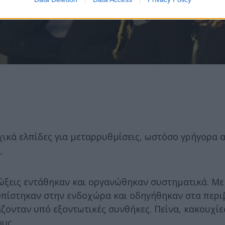
ικά ελπίδες για μεταρρυθμίσεις, ωστόσο γρήγορα 
.
διώξεις εντάθηκαν και οργανώθηκαν συστηματικά. Μ
τοπίστηκαν στην ενδοχώρα και οδηγήθηκαν στα περ
ζονταν υπό εξοντωτικές συνθήκες. Πείνα, κακουχίε
υς.