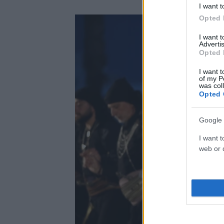
I want t
Opted 
I want 
Advertis
Opted 
I want t
of my P
was col
Opted 
Google 
I want t
web or d