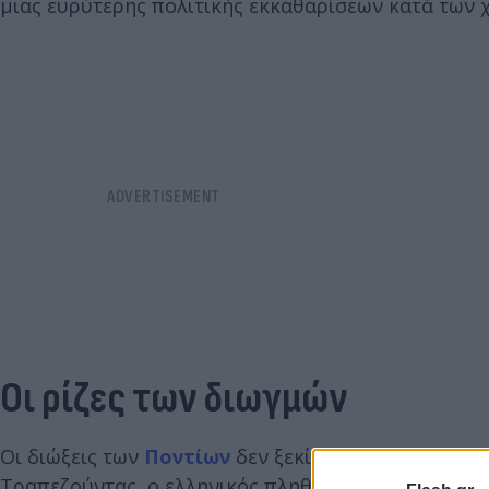
μιας ευρύτερης πολιτικής εκκαθαρίσεων κατά των 
Οι ρίζες των διωγμών
Οι διώξεις των
Ποντίων
δεν ξεκίνησαν τον 20ό αιώ
Τραπεζούντας, ο ελληνικός πληθυσμός του Πόντου 