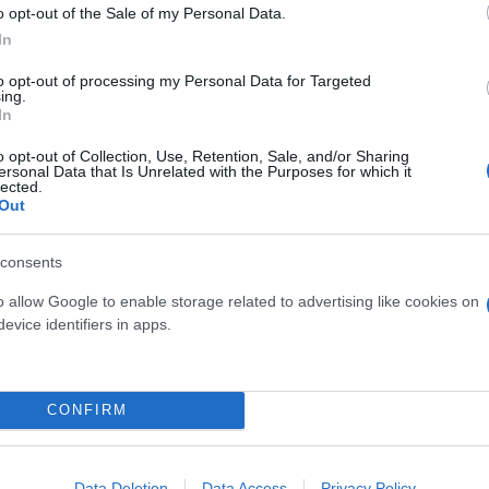
o opt-out of the Sale of my Personal Data.
In
to opt-out of processing my Personal Data for Targeted
ing.
In
o opt-out of Collection, Use, Retention, Sale, and/or Sharing
ersonal Data that Is Unrelated with the Purposes for which it
lected.
Out
consents
o allow Google to enable storage related to advertising like cookies on
evice identifiers in apps.
CONFIRM
Data Deletion
Data Access
Privacy Policy