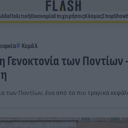
λάδα
Πολιτική
Οικονομία
Επιχειρήσεις
Κόσμος
Σπορ
Showb
ουρκία
Κεμάλ
η Γενοκτονία των Ποντίων -
ση
α των Ποντίων, ένα από τα πιο τραγικά κεφάλ