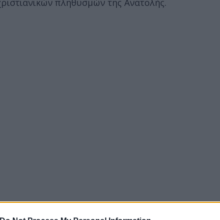
χριστιανικών πληθυσμών της Ανατολής.
να. Ήδη από το 1461, με την πτώση της αυτοκρατορ
βρέθηκε αντιμέτωπος με πιέσεις και περιορισμούς.