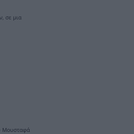
, σε μια
ου Μουσταφά