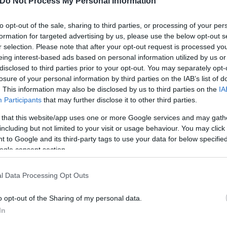
Do Not Process My Personal Information
to opt-out of the sale, sharing to third parties, or processing of your per
ησαν την ταυτότητά τους και ανέπτυξαν έντονη οικ
formation for targeted advertising by us, please use the below opt-out s
ρχές του 20ού αιώνα αριθμούσαν περίπου 700.000, μ
r selection. Please note that after your opt-out request is processed y
ιτισμό, διαθέτοντας εκατοντάδες σχολεία, εφημερίδ
eing interest-based ads based on personal information utilized by us or
disclosed to third parties prior to your opt-out. You may separately opt-
ζούντας.
losure of your personal information by third parties on the IAB’s list of
. This information may also be disclosed by us to third parties on the
IA
Participants
that may further disclose it to other third parties.
 that this website/app uses one or more Google services and may gath
including but not limited to your visit or usage behaviour. You may click 
 to Google and its third-party tags to use your data for below specifi
ogle consent section.
l Data Processing Opt Outs
o opt-out of the Sharing of my personal data.
In