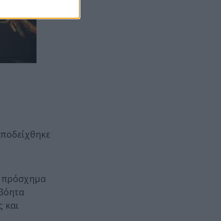
αποδείχθηκε
ε πρόσχημα
ιβόητα
ς και