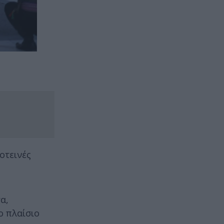
οτεινές
α,
ο πλαίσιο