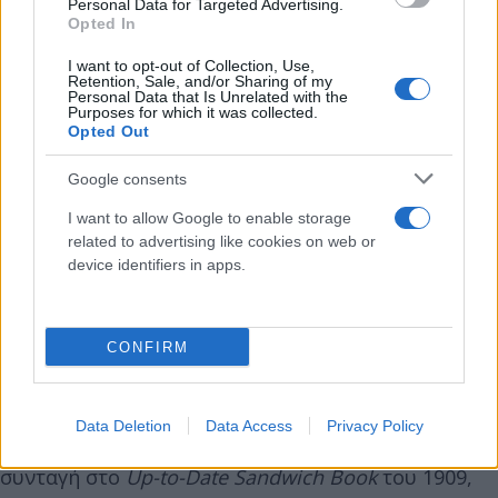
Personal Data for Targeted Advertising.
Opted In
I want to opt-out of Collection, Use,
Retention, Sale, and/or Sharing of my
Personal Data that Is Unrelated with the
Purposes for which it was collected.
Opted Out
Google consents
I want to allow Google to enable storage
related to advertising like cookies on web or
device identifiers in apps.
Brad/Unsplash
CONFIRM
Το ποπκόρν είναι αγαπημένο σνακ, οπότε γιατί να
μην συνδυαστεί με λαχταριστό βουτυρωμένο τοστ
για ένα επιπλέον δελεαστικό αποτέλεσμα; Αυτό
Data Deletion
Data Access
Privacy Policy
φαίνεται πως ήταν το σκεπτικό πίσω από τη
συνταγή στο
Up-to-Date Sandwich Book
του 1909,