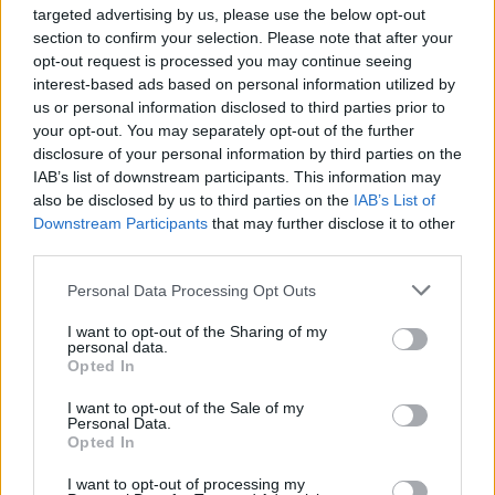
targeted advertising by us, please use the below opt-out
section to confirm your selection. Please note that after your
opt-out request is processed you may continue seeing
SuckerPunch Gourmet/Unsplash
interest-based ads based on personal information utilized by
us or personal information disclosed to third parties prior to
Ο τίτλος εδώ είναι λίγο παραπλανητικός. Ναι,
your opt-out. You may separately opt-out of the further
disclosure of your personal information by third parties on the
υπάρχουν ψιλοκομμένες πίκλες στα σάντουιτς που
IAB’s list of downstream participants. This information may
τρώμε σήμερα, αλλά οι οδηγίες στο
Salads,
also be disclosed by us to third parties on the
IAB’s List of
Sandwiches and Chafing Dish Recipes
του 1916
Downstream Participants
that may further disclose it to other
ζητούν να αναμειχθούν με χτυπημένη κρέμα
third parties.
γάλακτος, μαγιονέζα και τριμμένο χρένο, και να
Please note that this website/app uses one or more Google
Personal Data Processing Opt Outs
προστεθεί ψιλοκομμένο μαγειρεμένο βοδινό πάνω
services and may gather and store information including but
not limited to your visit or usage behaviour. You may click to
I want to opt-out of the Sharing of my
σε βουτυρωμένο ψωμί.
personal data.
grant or deny consent to Google and its third-party tags to
Opted In
use your data for below specified purposes in below Google
Σάντουιτς με ποπκόρν
consent section.
I want to opt-out of the Sale of my
Personal Data.
Opted In
I want to opt-out of processing my