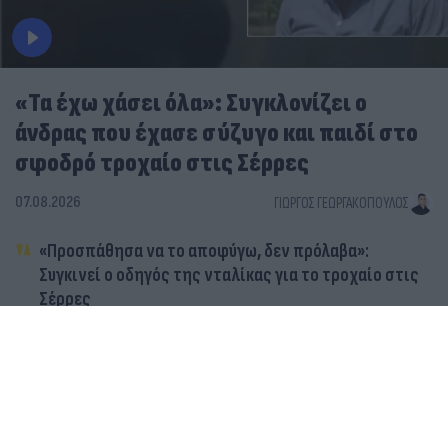
«Τα έχω χάσει όλα»: Συγκλονίζει ο
άνδρας που έχασε σύζυγο και παιδί στο
σφοδρό τροχαίο στις Σέρρες
07.08.2026
ΓΙΏΡΓΟΣ ΓΕΩΡΓΑΚΌΠΟΥΛΟΣ
«Προσπάθησα να το αποφύγω, δεν πρόλαβα»:
Συγκινεί ο οδηγός της νταλίκας για το τροχαίο στις
Σέρρες
Η στιγμή του φονικού τροχαίου στις Σέρρες - Βίντεο
ντοκουμέντο από τη σύγκρουση ΙΧ με φορτηγό