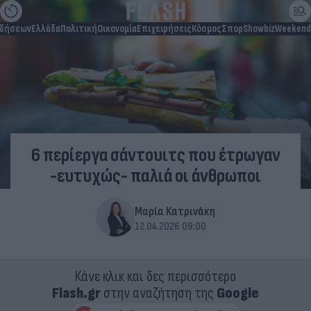
ιδήσεων
Ελλάδα
Πολιτική
Οικονομία
Επιχειρήσεις
Κόσμος
Σπορ
Showbiz
Weekend
6 περίεργα σάντουιτς που έτρωγαν
-ευτυχώς- παλιά οι άνθρωποι
Μαρία Κατρινάκη
12.04.2026 09:00
Κάνε κλικ και δες περισσότερο
Flash.gr
στην αναζήτηση της
Google