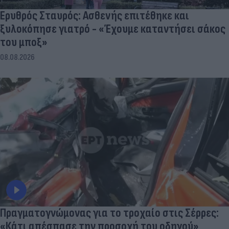
Ερυθρός Σταυρός: Ασθενής επιτέθηκε και
ξυλοκόπησε γιατρό - «Έχουμε καταντήσει σάκος
του μποξ»
08.08.2026
Πραγματογνώμονας για το τροχαίο στις Σέρρες:
«Κάτι απέσπασε την προσοχή του οδηγού»