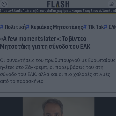
ιδήσεων
Ελλάδα
Πολιτική
Οικονομία
Επιχειρήσεις
Κόσμος
Σπορ
Showbiz
Weekend
Πολιτική
Κυριάκος Μητσοτάκης
Tik Tok
ΕΛ
«Α few moments later»: Το βίντεο
Μητσοτάκη για τη σύνοδο του ΕΛΚ
Οι συναντήσεις του πρωθυπουργού με Ευρωπαίους
ηγέτες στο Ζάγκρεμπ, οι παρεμβάσεις του στη
σύνοδο του ΕΛΚ, αλλά και οι πιο χαλαρές στιγμές
από το παρασκήνιο.