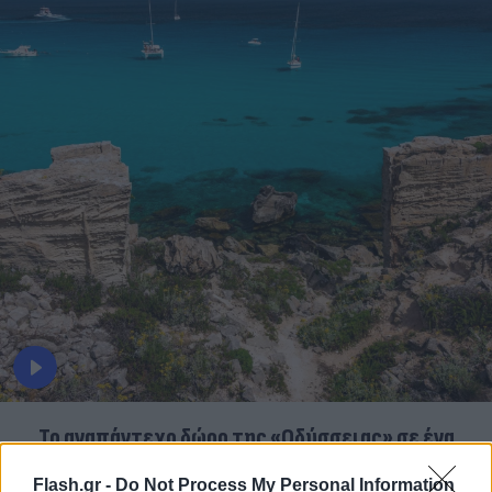
To αναπάντεχο δώρο της «Οδύσσειας» σε ένα
άγνωστο νησί της Σικελίας
Flash.gr -
Do Not Process My Personal Information