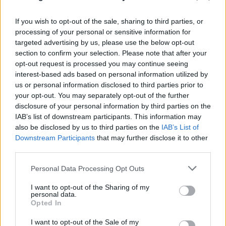
08.08.2026
ΒΑΣΙΛΙΚΉ ΚΟΥΚΊΟΥ
If you wish to opt-out of the sale, sharing to third parties, or
processing of your personal or sensitive information for
targeted advertising by us, please use the below opt-out
section to confirm your selection. Please note that after your
opt-out request is processed you may continue seeing
interest-based ads based on personal information utilized by
us or personal information disclosed to third parties prior to
your opt-out. You may separately opt-out of the further
disclosure of your personal information by third parties on the
IAB’s list of downstream participants. This information may
also be disclosed by us to third parties on the
IAB’s List of
Downstream Participants
that may further disclose it to other
third parties.
Please note that this website/app uses one or more Google
Personal Data Processing Opt Outs
services and may gather and store information including but
not limited to your visit or usage behaviour. You may click to
I want to opt-out of the Sharing of my
personal data.
grant or deny consent to Google and its third-party tags to
Opted In
use your data for below specified purposes in below Google
consent section.
I want to opt-out of the Sale of my