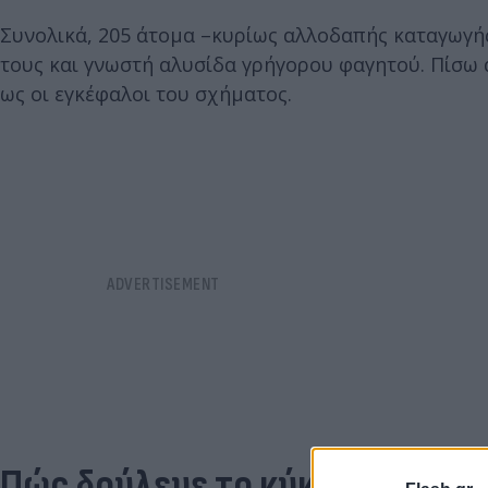
Συνολικά, 205 άτομα –κυρίως αλλοδαπής καταγωγής
τους και γνωστή αλυσίδα γρήγορου φαγητού. Πίσω α
ως οι εγκέφαλοι του σχήματος.
Πώς δούλευε το κύκλωμα – Το