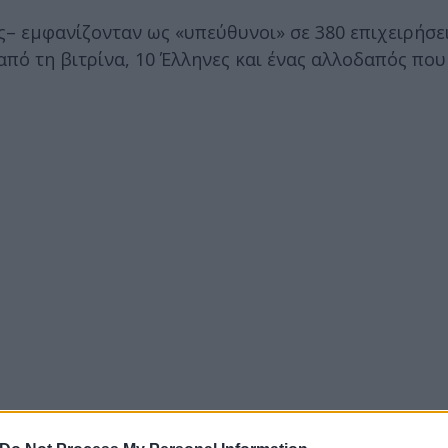
– εμφανίζονταν ως «υπεύθυνοι» σε 380 επιχειρήσε
πό τη βιτρίνα, 10 Έλληνες και ένας αλλοδαπός που
 «καμπανάκι» του αλγορίθμου