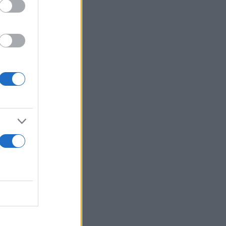
μπροστινό».
 εφόδους σε
τη Γενική