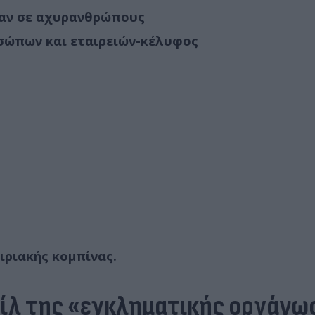
καν σε αχυρανθρώπους
σώπων και εταιρειών-κέλυφος
ιριακής κομπίνας.
οφίλ της «εγκληματικής οργάν