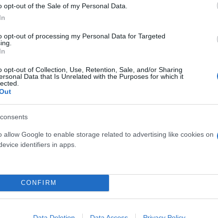
o opt-out of the Sale of my Personal Data.
In
7 εκατ. ευρώ στην ΑΑΔΕ
to opt-out of processing my Personal Data for Targeted
ing.
In
φανίζονταν
α με διαφορετικό ΑΦΜ
o opt-out of Collection, Use, Retention, Sale, and/or Sharing
ersonal Data that Is Unrelated with the Purposes for which it
lected.
Out
, κατέβαζαν ρολά και ξανά από την αρχή με άλλο «
consents
o allow Google to enable storage related to advertising like cookies on
σε 11 σπίτια
evice identifiers in apps.
ες πρωινές ώρες και ολοκληρώθηκε το μεσημέρι, με
CONFIRM
σικοί εμπλεκόμενοι συνελήφθησαν και οδηγούνται σ
Data Deletion
Data Access
Privacy Policy