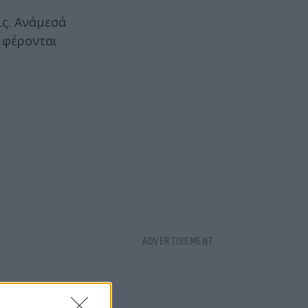
ις. Ανάμεσά
 φέρονται