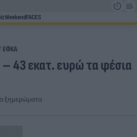
iz
Weekend
FACES
ΕΦΚΑ
 – 43 εκατ. ευρώ τα φέσια
τα ξημερώματα