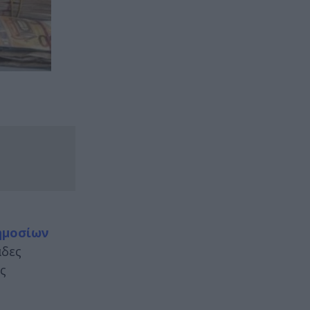
ημοσίων
άδες
ς