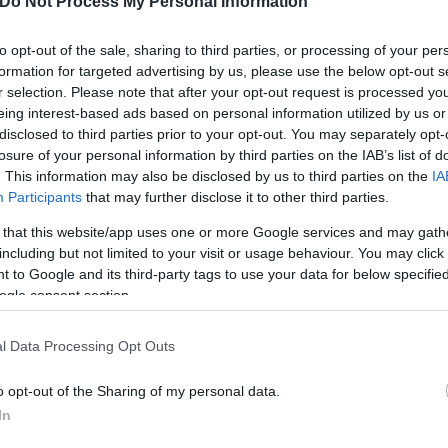
Do Not Process My Personal Information
ιδικό αλγόριθμο ανάλυσης συναλλαγών της ΑΑΔΕ, π
to opt-out of the sale, sharing to third parties, or processing of your per
formation for targeted advertising by us, please use the below opt-out s
ων και εντοπίζει ύποπτα μοτίβα.
r selection. Please note that after your opt-out request is processed y
eing interest-based ads based on personal information utilized by us or
disclosed to third parties prior to your opt-out. You may separately opt-
losure of your personal information by third parties on the IAB’s list of
. This information may also be disclosed by us to third parties on the
IA
Participants
that may further disclose it to other third parties.
 that this website/app uses one or more Google services and may gath
including but not limited to your visit or usage behaviour. You may click 
 to Google and its third-party tags to use your data for below specifi
ogle consent section.
l Data Processing Opt Outs
o opt-out of the Sharing of my personal data.
In