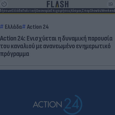
ιδήσεων
Ελλάδα
Πολιτική
Οικονομία
Επιχειρήσεις
Κόσμος
Σπορ
Showbiz
Weekend
Ελλάδα
Action 24
Action 24: Ενισχύεται η δυναμική παρουσία
του καναλιού με ανανεωμένο ενημερωτικό
πρόγραμμα