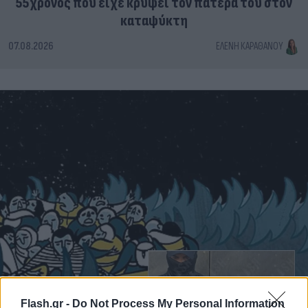
55χρονος που είχε κρύψει τον πατέρα του στον
καταψύκτη
07.08.2026
ΕΛΈΝΗ ΚΑΡΑΘΆΝΟΥ
Flash.gr -
Do Not Process My Personal Information