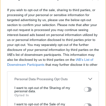
If you wish to opt-out of the sale, sharing to third parties, or
processing of your personal or sensitive information for
targeted advertising by us, please use the below opt-out
section to confirm your selection. Please note that after your
opt-out request is processed you may continue seeing
Ερυθρός Σταυρός: «Κατέβασε» το βίντεο για τη
interest-based ads based on personal information utilized by
ζωή του 26χρονου Αφγανού μετά τη δολοφονία
us or personal information disclosed to third parties prior to
στην Κυψέλη
your opt-out. You may separately opt-out of the further
disclosure of your personal information by third parties on the
07.08.2026
ΓΙΏΡΓΟΣ ΓΕΩΡΓΑΚΌΠΟΥΛΟΣ
IAB’s list of downstream participants. This information may
also be disclosed by us to third parties on the
IAB’s List of
Downstream Participants
that may further disclose it to other
third parties.
Please note that this website/app uses one or more Google
Personal Data Processing Opt Outs
services and may gather and store information including but
not limited to your visit or usage behaviour. You may click to
I want to opt-out of the Sharing of my
personal data.
grant or deny consent to Google and its third-party tags to
Opted In
use your data for below specified purposes in below Google
consent section.
I want to opt-out of the Sale of my