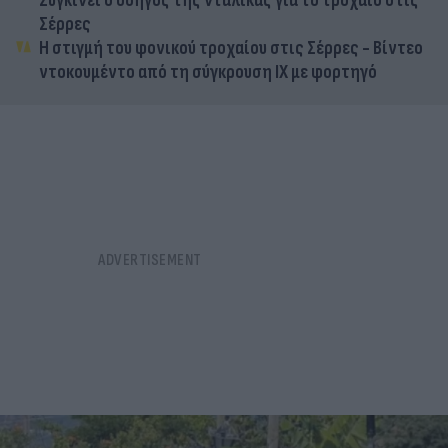
Συγκινεί ο οδηγός της νταλίκας για το τροχαίο στις
Σέρρες
Η στιγμή του φονικού τροχαίου στις Σέρρες - Βίντεο
ντοκουμέντο από τη σύγκρουση ΙΧ με φορτηγό