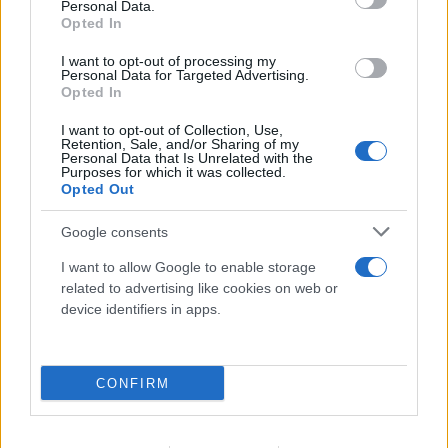
Personal Data.
Opted In
I want to opt-out of processing my
Personal Data for Targeted Advertising.
Opted In
I want to opt-out of Collection, Use,
Retention, Sale, and/or Sharing of my
Personal Data that Is Unrelated with the
Purposes for which it was collected.
Opted Out
Google consents
I want to allow Google to enable storage
related to advertising like cookies on web or
Το τέλος στελεχών του ΣΚΑΪ: Το χρονικό ενός
device identifiers in apps.
προαναγγελθέντος «θανάτου» με σφραγίδα Γιάννη
Αλαφούζου
CONFIRM
07.08.2026
ΧΡΊΣΛΑ ΓΕΩΡΓΑΚΟΠΟΎΛΟΥ