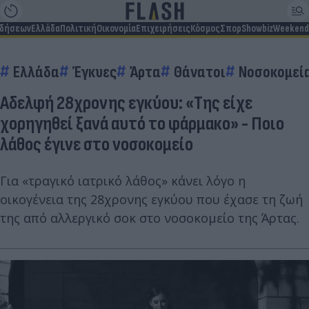
ιδήσεων
Ελλάδα
Πολιτική
Οικονομία
Επιχειρήσεις
Κόσμος
Σπορ
Showbiz
Weekend
Ελλάδα
Έγκυες
Άρτα
Θάνατοι
Νοσοκομεί
Αδελφή 28χρονης εγκύου: «Της είχε
χορηγηθεί ξανά αυτό το φάρμακο» - Ποιο
λάθος έγινε στο νοσοκομείο
Για «τραγικό ιατρικό λάθος» κάνει λόγο η
οικογένεια της 28χρονης εγκύου που έχασε τη ζωή
της από αλλεργικό σοκ στο νοσοκομείο της Άρτας.