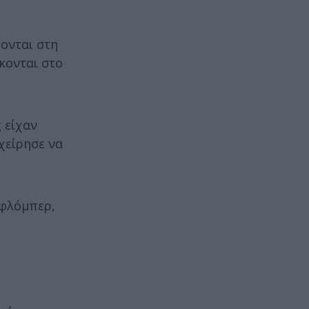
ονται στη
κονται στο
 είχαν
χείρησε να
 φλόμπερ,