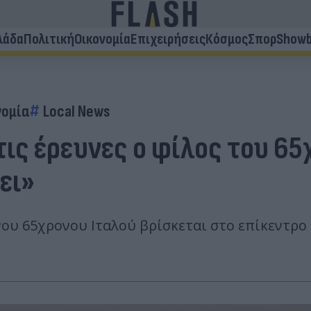
λάδα
Πολιτική
Οικονομία
Επιχειρήσεις
Κόσμος
Σπορ
Showb
νομία
Local News
τις έρευνες ο φίλος του 65
ει»
ου 65χρονου Ιταλού βρίσκεται στο επίκεντρο 