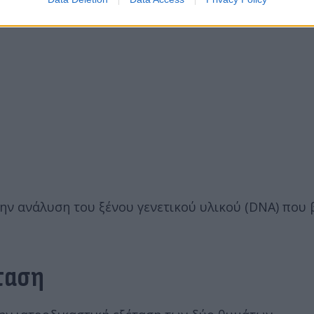
ην ανάλυση του ξένου γενετικού υλικού (DNA) που 
έταση