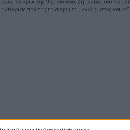
ων, το πρωί της 9ης Ιουνίου, ζητώντας του να μετ
 αντίκρισε πρώτος τη σκηνή του εγκλήματος και ει