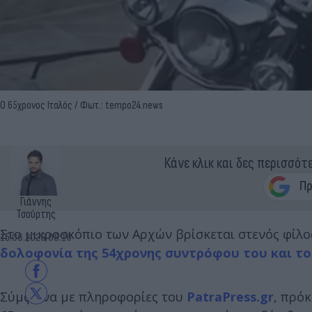
O 65χρονος Ιταλός / Φωτ.: tempo24.news
Κάνε κλικ και δες περισσότ
Γιάννης
Τσούρτης
Στο μικροσκόπιο των Αρχών βρίσκεται στενός φίλο
15.06.2026 08:16
δολοφονία της 54χρονης συντρόφου του και του
Σύμφωνα με πληροφορίες του
PatraPress.gr
, πρόκ