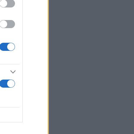
 65χρονος
κες που
ς ΕΛ.ΑΣ.
για
ματος, παρά