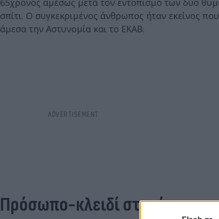
65χρονος αμέσως μετά τον εντοπισμό των δύο θυμάτ
σπίτι. Ο συγκεκριμένος άνθρωπος ήταν εκείνος που
άμεσα την Αστυνομία και το ΕΚΑΒ.
Πρόσωπο-κλειδί στις έρευνες