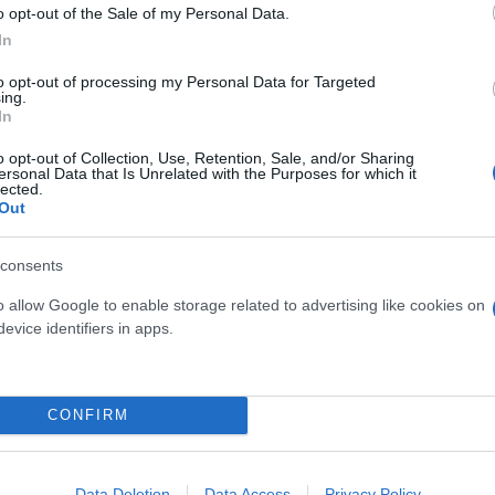
o opt-out of the Sale of my Personal Data.
In
to opt-out of processing my Personal Data for Targeted
ing.
ωνα με την οποία, μετά την επισκευή του όπλου, ο
In
«σκοτώνει», με τον μάρτυρα να απαντά καταφατικά.
o opt-out of Collection, Use, Retention, Sale, and/or Sharing
ersonal Data that Is Unrelated with the Purposes for which it
lected.
κτικές Αρχές στο πλαίσιο της έρευνας για τις συνθή
Out
παρξης προμελέτης.
consents
 DNA
o allow Google to enable storage related to advertising like cookies on
evice identifiers in apps.
τελέσματα των
εγκληματολογικών εργαστηρίων τη
χει εντοπιστεί λεκές που παραπέμπει σε κηλίδα αί
CONFIRM
Data Deletion
Data Access
Privacy Policy