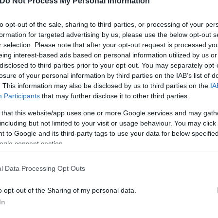
Do Not Process My Personal Information
γράψει αναλυτικά στις Αρχές όλα όσα συνέβησαν από
το σημείο. Ωστόσο, ορισμένα σημεία της κατάθεσής
to opt-out of the sale, sharing to third parties, or processing of your per
formation for targeted advertising by us, please use the below opt-out s
ω διευκρινίσεις.
r selection. Please note that after your opt-out request is processed y
eing interest-based ads based on personal information utilized by us or
disclosed to third parties prior to your opt-out. You may separately opt-
καθώς είναι εκείνος που υποστηρίζει ότι μετέφερε 
losure of your personal information by third parties on the IAB’s list of
ο αεροβόλο όπλο τύπου φλόμπερ που φέρεται να
. This information may also be disclosed by us to third parties on the
IA
Participants
that may further disclose it to other third parties.
 that this website/app uses one or more Google services and may gath
including but not limited to your visit or usage behaviour. You may click 
 to Google and its third-party tags to use your data for below specifi
ogle consent section.
l Data Processing Opt Outs
o opt-out of the Sharing of my personal data.
In