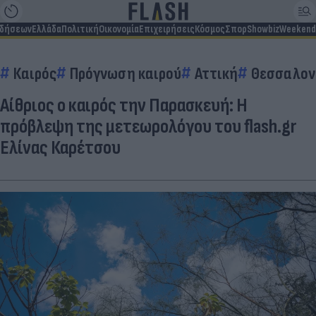
ιδήσεων
Ελλάδα
Πολιτική
Οικονομία
Επιχειρήσεις
Κόσμος
Σπορ
Showbiz
Weekend
Καιρός
Πρόγνωση καιρού
Αττική
Θεσσαλον
Αίθριος ο καιρός την Παρασκευή: Η
πρόβλεψη της μετεωρολόγου του flash.gr
Ελίνας Καρέτσου