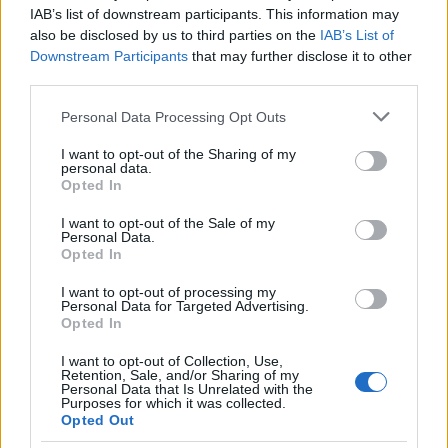
IAB’s list of downstream participants. This information may
Στην
Αττική
αναμένεται γενικά αίθριος καιρός με
also be disclosed by us to third parties on the
IAB’s List of
Downstream Participants
that may further disclose it to other
αρκετή
ηλιοφάνεια
και λίγες τοπικές νεφώσεις
third parties.
πρόσκαιρα αυξημένες τις πρωινές ώρες.
Please note that this website/app uses one or more Google
Personal Data Processing Opt Outs
services and may gather and store information including but
Η θερμοκρασία θα κυμανθεί από 16 έως 26
not limited to your visit or usage behaviour. You may click to
I want to opt-out of the Sharing of my
personal data.
βαθμούς Κελσίου. Οι άνεμοι θα πνέουν από νότιες-
grant or deny consent to Google and its third-party tags to
Opted In
use your data for below specified purposes in below Google
νοτιοδυτικές διευθύνσεις
3 έως 4
και πρόσκαιρα
consent section.
I want to opt-out of the Sale of my
στα ανατολικά τοπικά 5 μποφόρ.
Personal Data.
Opted In
Στη
Θεσσαλονίκη
αναμένεται γενικά αίθριος
I want to opt-out of processing my
Personal Data for Targeted Advertising.
καιρός με αρκετή ηλιοφάνεια και λίγες πρόσκαιρες
Opted In
τοπικές νεφώσεις, κυρίως τις πρωινές ώρες.
I want to opt-out of Collection, Use,
Retention, Sale, and/or Sharing of my
Personal Data that Is Unrelated with the
Purposes for which it was collected.
Opted Out