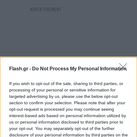
Flash.gr -
Do Not Process My Personal Information
If you wish to opt-out of the sale, sharing to third parties, or
processing of your personal or sensitive information for
targeted advertising by us, please use the below opt-out
section to confirm your selection. Please note that after your
opt-out request is processed you may continue seeing
Η θερμοκρασία θα σημειώσει
άνοδο
και θα φτάσει
interest-based ads based on personal information utilized by
στις περισσότερες περιοχές τους
25 με 28 βαθμού
ς
us or personal information disclosed to third parties prior to
your opt-out. You may separately opt-out of the further
και κατά τόπους και τους 29 βαθμούς Κελσίου.
disclosure of your personal information by third parties on the