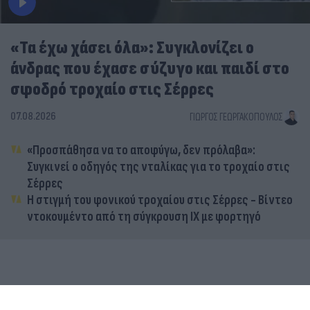
«Τα έχω χάσει όλα»: Συγκλονίζει ο
άνδρας που έχασε σύζυγο και παιδί στο
σφοδρό τροχαίο στις Σέρρες
07.08.2026
ΓΙΏΡΓΟΣ ΓΕΩΡΓΑΚΌΠΟΥΛΟΣ
«Προσπάθησα να το αποφύγω, δεν πρόλαβα»:
Συγκινεί ο οδηγός της νταλίκας για το τροχαίο στις
Σέρρες
Η στιγμή του φονικού τροχαίου στις Σέρρες - Βίντεο
ντοκουμέντο από τη σύγκρουση ΙΧ με φορτηγό