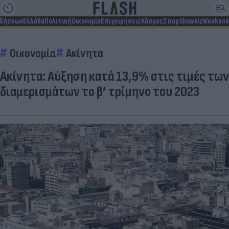
ιδήσεων
Ελλάδα
Πολιτική
Οικονομία
Επιχειρήσεις
Κόσμος
Σπορ
Showbiz
Weekend
Οικονομία
Ακίνητα
Ακίνητα: Αύξηση κατά 13,9% στις τιμές των
διαμερισμάτων το β’ τρίμηνο του 2023