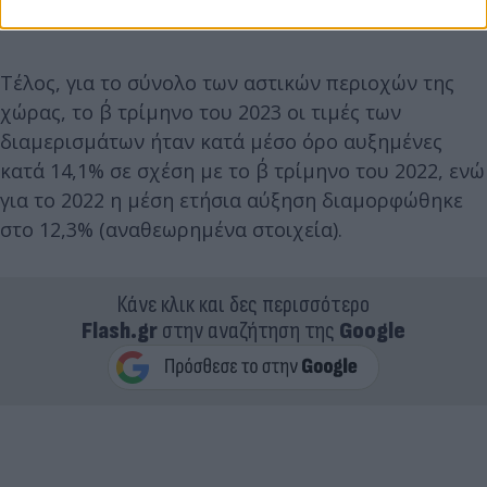
στοιχεία).
Τέλος, για το σύνολο των αστικών περιοχών της
χώρας, το β΄ τρίμηνο του 2023 οι τιμές των
διαμερισμάτων ήταν κατά μέσο όρο αυξημένες
κατά 14,1% σε σχέση με το β΄ τρίμηνο του 2022, ενώ
για το 2022 η μέση ετήσια αύξηση διαμορφώθηκε
στο 12,3% (αναθεωρημένα στοιχεία).
Κάνε κλικ και δες περισσότερο
Flash.gr
στην αναζήτηση της
Google