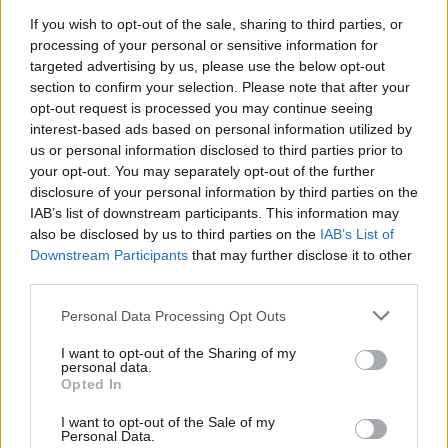
περιοχή προκύπτει ότι η αύξηση των τιμών των
If you wish to opt-out of the sale, sharing to third parties, or
διαμερισμάτων το β΄ τρίμηνο του 2023 σε σχέση με
processing of your personal or sensitive information for
το αντίστοιχο τρίμηνο του 2022 ήταν 14,1% στην
targeted advertising by us, please use the below opt-out
Αθήνα, 16,4% στη Θεσσαλονίκη, 14,6% στις άλλες
section to confirm your selection. Please note that after your
opt-out request is processed you may continue seeing
μεγάλες πόλεις και 12,1% στις λοιπές περιοχές της
interest-based ads based on personal information utilized by
χώρας.
us or personal information disclosed to third parties prior to
your opt-out. You may separately opt-out of the further
disclosure of your personal information by third parties on the
IAB’s list of downstream participants. This information may
also be disclosed by us to third parties on the
IAB’s List of
Downstream Participants
that may further disclose it to other
third parties.
Please note that this website/app uses one or more Google
Personal Data Processing Opt Outs
services and may gather and store information including but
not limited to your visit or usage behaviour. You may click to
I want to opt-out of the Sharing of my
personal data.
grant or deny consent to Google and its third-party tags to
Opted In
use your data for below specified purposes in below Google
consent section.
I want to opt-out of the Sale of my
Personal Data.