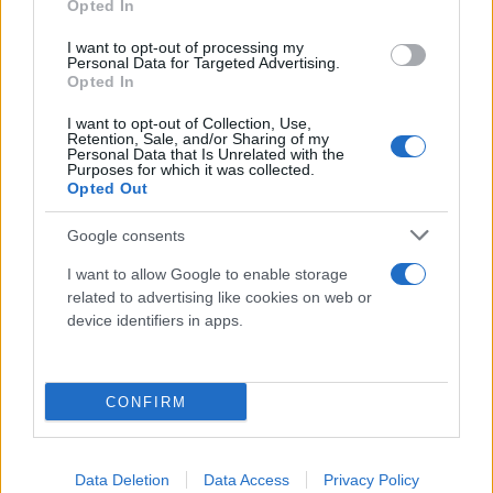
Opted In
I want to opt-out of processing my
Personal Data for Targeted Advertising.
Opted In
I want to opt-out of Collection, Use,
Retention, Sale, and/or Sharing of my
Personal Data that Is Unrelated with the
Purposes for which it was collected.
Opted Out
Google consents
I want to allow Google to enable storage
related to advertising like cookies on web or
device identifiers in apps.
CONFIRM
Για το σύνολο του 2022, η αύξηση των τιμών στις
ίδιες περιοχές σε σχέση με το 2021 ήταν 13,8%,
12,6%, 10,9% και 8,1% αντίστοιχα (αναθεωρημένα
Data Deletion
Data Access
Privacy Policy