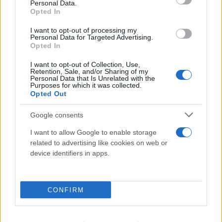
Personal Data.
Opted In
I want to opt-out of processing my
Personal Data for Targeted Advertising.
Opted In
I want to opt-out of Collection, Use,
Retention, Sale, and/or Sharing of my
Personal Data that Is Unrelated with the
Ιωάννα Τούνη: Ο προορισμός που επέλεξε για να
Purposes for which it was collected.
Opted Out
γιορτάσει τα 33α γενέθλιά της
Google consents
09.08.2026
ΤΖΏΡΤΖΙΑ ΓΕΩΡΓΊΟΥ
I want to allow Google to enable storage
related to advertising like cookies on web or
device identifiers in apps.
CONFIRM