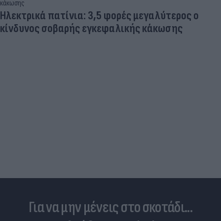
Και οι μαϊμούδες έχουν κατοικίδια! Οι
επιστήμονες ρίχνουν φως στις "φιλίες" μεταξύ
διαφορετικών ειδών
Για να μην μένεις στο σκοτάδι...