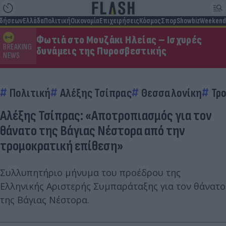
ιδήσεων
Ελλάδα
Πολιτική
Οικονομία
Επιχειρήσεις
Κόσμος
Σπορ
Showbiz
Weekend
Φωτιά στο Μουζάκι Ηλείας – Ισχυρές
BREAKING
δυνάμεις της Πυροσβεστικής
NEWS
Πολιτική
Αλέξης Τσίπρας
Θεσσαλονίκη
Τρ
Αλέξης Τσίπρας: «Αποτροπιασμός για τον
θάνατο της Βάγιας Νέστορα από την
τρομοκρατική επίθεση»
Συλλυπητήριο μήνυμα του προέδρου της
Ελληνικής Αριστερής Συμπαράταξης για τον θάνατο
της Βάγιας Νέστορα.