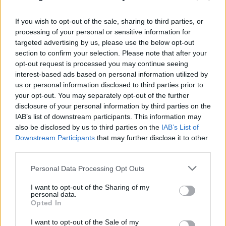
Μοτζτάμπα Χαμενεΐ: Νέο βίντεο εν μέσω φημών
If you wish to opt-out of the sale, sharing to third parties, or
processing of your personal or sensitive information for
για την υγεία του – Άγνωστο πότε καταγράφηκε
targeted advertising by us, please use the below opt-out
09.08.2026
section to confirm your selection. Please note that after your
opt-out request is processed you may continue seeing
interest-based ads based on personal information utilized by
us or personal information disclosed to third parties prior to
your opt-out. You may separately opt-out of the further
disclosure of your personal information by third parties on the
IAB’s list of downstream participants. This information may
also be disclosed by us to third parties on the
IAB’s List of
Downstream Participants
that may further disclose it to other
third parties.
Please note that this website/app uses one or more Google
Personal Data Processing Opt Outs
services and may gather and store information including but
not limited to your visit or usage behaviour. You may click to
I want to opt-out of the Sharing of my
personal data.
grant or deny consent to Google and its third-party tags to
Opted In
use your data for below specified purposes in below Google
consent section.
I want to opt-out of the Sale of my