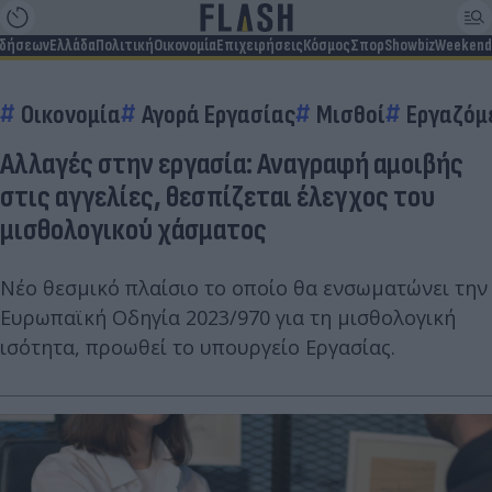
ιδήσεων
Ελλάδα
Πολιτική
Οικονομία
Επιχειρήσεις
Κόσμος
Σπορ
Showbiz
Weekend
Οικονομία
Αγορά Εργασίας
Μισθοί
Εργαζόμ
Αλλαγές στην εργασία: Αναγραφή αμοιβής
στις αγγελίες, θεσπίζεται έλεγχος του
μισθολογικού χάσματος
Νέο θεσμικό πλαίσιο το οποίο θα ενσωματώνει την
Ευρωπαϊκή Οδηγία 2023/970 για τη μισθολογική
ισότητα, προωθεί το υπουργείο Εργασίας.