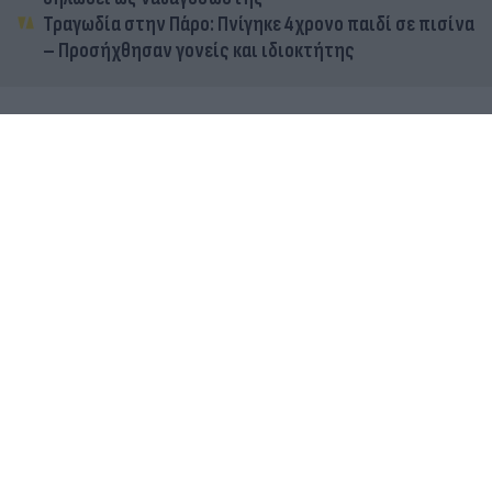
Τραγωδία στην Πάρο: Πνίγηκε 4χρονο παιδί σε πισίνα
– Προσήχθησαν γονείς και ιδιοκτήτης