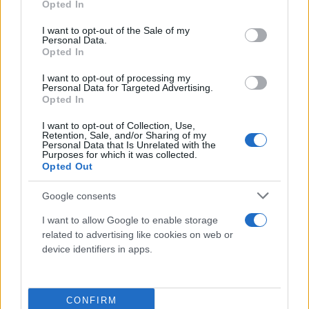
Επιπλέον, το νομοσχέδιο θεσπίζει υποχρεωτικό
Opted In
use your data for below specified purposes in below Google
εσωτερικό έλεγχο του μισθολογικού χάσματος στις
consent section.
I want to opt-out of the Sale of my
επιχειρήσεις, ενισχύοντας τους μηχανισμούς
Personal Data.
Opted In
παρακολούθησης και καταγραφής πιθανών
μισθολογικών ανισοτήτων μεταξύ ανδρών και
I want to opt-out of processing my
Personal Data for Targeted Advertising.
γυναικών.
Opted In
I want to opt-out of Collection, Use,
Οι επιχειρήσεις υποχρεούνται να υποβάλουν
Retention, Sale, and/or Sharing of my
Personal Data that Is Unrelated with the
στοιχεία σχετικά με:
Purposes for which it was collected.
Opted Out
– το μισθολογικό χάσμα μεταξύ ανδρών και
Google consents
γυναικών,
I want to allow Google to enable storage
related to advertising like cookies on web or
– το μισθολογικό χάσμα στα bonus,
device identifiers in apps.
– το διάμεσο μισθολογικό χάσμα και
CONFIRM