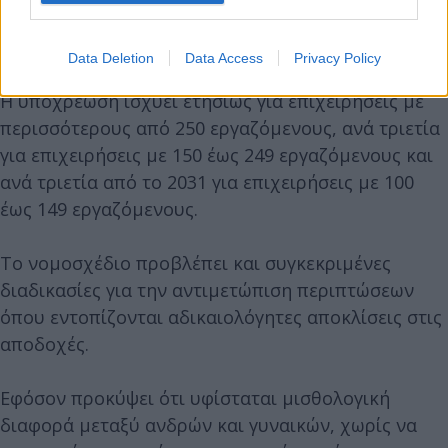
– το μισθολογικό χάσμα ανά κατηγορία
εργαζομένων.
Data Deletion
Data Access
Privacy Policy
Η υποχρέωση ισχύει ετησίως για επιχειρήσεις με
περισσότερους από 250 εργαζόμενους, ανά τριετία
για επιχειρήσεις με 150 έως 249 εργαζόμενους και
ανά τριετία από το 2031 για επιχειρήσεις με 100
έως 149 εργαζόμενους.
Το νομοσχέδιο προβλέπει και συγκεκριμένες
διαδικασίες για την αντιμετώπιση περιπτώσεων
όπου εντοπίζονται αδικαιολόγητες αποκλίσεις στις
αποδοχές.
Εφόσον προκύψει ότι υφίσταται μισθολογική
διαφορά μεταξύ ανδρών και γυναικών, χωρίς να