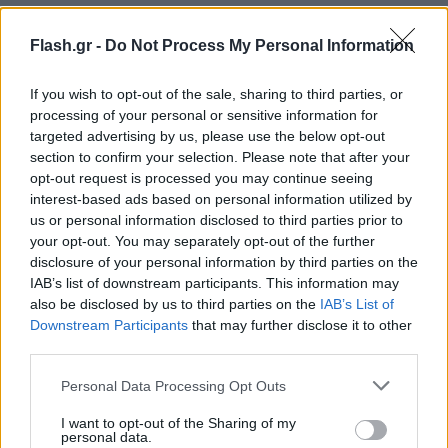
αξιολόγηση θέσεων εργασίας και θα προσδιορίζουν
με σαφήνεια τα στοιχεία αμοιβής ανά κατηγορία
Flash.gr -
Do Not Process My Personal Information
εργαζομένων.
If you wish to opt-out of the sale, sharing to third parties, or
processing of your personal or sensitive information for
Στο ίδιο πλαίσιο ενίσχυσης της μισθολογικής
targeted advertising by us, please use the below opt-out
διαφάνειας, οι εργαζόμενοι αποκτούν δικαίωμα
section to confirm your selection. Please note that after your
πρόσβασης σε βασικά στοιχεία που αφορούν τις
opt-out request is processed you may continue seeing
interest-based ads based on personal information utilized by
αποδοχές τους.
us or personal information disclosed to third parties prior to
your opt-out. You may separately opt-out of the further
Ειδικότερα, μπορούν να ζητούν πληροφορίες
disclosure of your personal information by third parties on the
IAB’s list of downstream participants. This information may
σχετικά με το ατομικό επίπεδο αμοιβής τους και
also be disclosed by us to third parties on the
IAB’s List of
τον μέσο όρο αποδοχών ανδρών και γυναικών που
Downstream Participants
that may further disclose it to other
εκτελούν όμοια εργασία ή εργασία ίσης αξίας,
third parties.
χωρίς τη δυνατότητα ταυτοποίησης των
Please note that this website/app uses one or more Google
Personal Data Processing Opt Outs
προσώπων.
services and may gather and store information including but
not limited to your visit or usage behaviour. You may click to
I want to opt-out of the Sharing of my
personal data.
grant or deny consent to Google and its third-party tags to