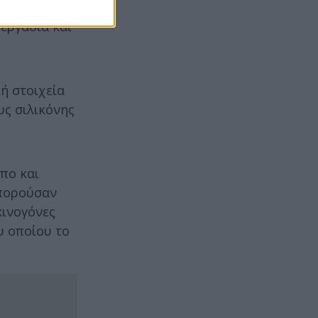
εργασία και
ή στοιχεία
υς σιλικόνης
πο και
μπορούσαν
κινογόνες
υ οποίου το