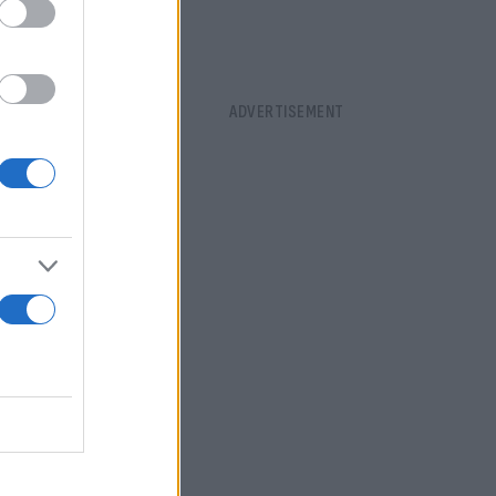
υνητικό του
όπως
τέσσερις
υσα