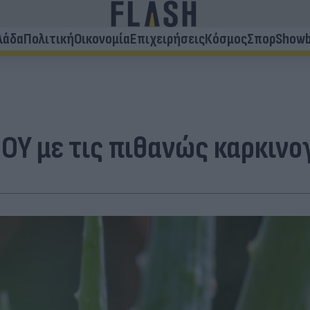
λάδα
Πολιτική
Οικονομία
Επιχειρήσεις
Κόσμος
Σπορ
Showb
ΠΟΥ με τις πιθανώς καρκινο