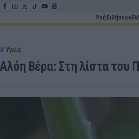
Ροή Ειδήσεων
Ελ
Υγεία
Αλόη Βέρα: Στη λίστα του 