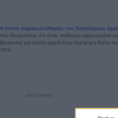
Η λίστα παρακολούθησης του Παγκόσμιου Οργα
που θεωρούνται ότι είναι «πιθανώς καρκινογόνα γι
βρίσκεται για πρώτη φορά στην περίφημη λίστα το
2016.