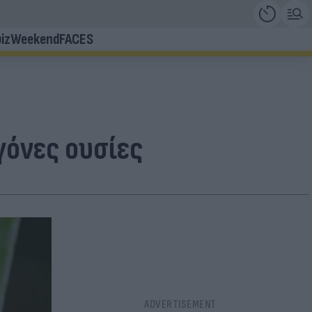
iz
Weekend
FACES
γόνες ουσίες