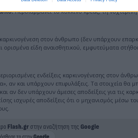
ρωπο.
Περιλαμβάνει το κόκκινο κρέας, τη νυχτερινή 
 καρκινογένεση στον άνθρωπο (δεν υπάρχουν επαρκ
ι ορισμένα είδη αναισθητικού, εμφυτεύματα στήθο
εριορισμένες ενδείξεις καρκινογένεσης στον άνθρω
α», αν και υπάρχουν επιφυλάξεις. Τα στοιχεία θα 
και αν δεν υπάρχουν άμεσες αποδείξεις για τις καρ
ίσης ισχυρές αποδείξεις ότι ο μηχανισμός μέσω το
ους.
ερο
Flash.gr
στην αναζήτηση της
Google