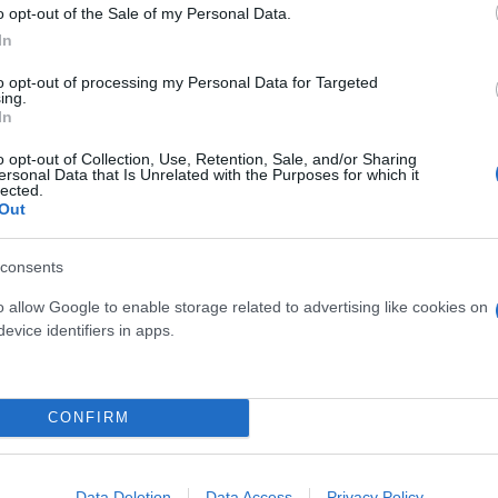
o opt-out of the Sale of my Personal Data.
In
to opt-out of processing my Personal Data for Targeted
ing.
In
o opt-out of Collection, Use, Retention, Sale, and/or Sharing
ersonal Data that Is Unrelated with the Purposes for which it
lected.
υ περιλαμβάνει ο ΠΟΥ συγκεντρώνεται από τον ερε
Out
ευνας για τον Καρκίνο (IARC).
consents
σε ανθρώπους και ζώα με άλλα σχετικά δεδομένα, 
o allow Google to enable storage related to advertising like cookies on
evice identifiers in apps.
α που προκαλούν ανησυχία κατηγοριοποιούνται σε 
CONFIRM
μβάνει αλκοόλ, ορισμένους τύπους HPV και ιονίζο
Data Deletion
Data Access
Privacy Policy