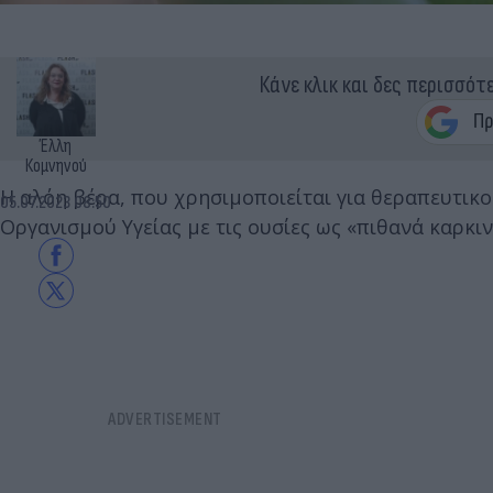
Κάνε κλικ και δες περισσότ
Έλλη
Κομνηνού
Η αλόη βέρα, που χρησιμοποιείται για θεραπευτικ
05.07.2023 08:50
Οργανισμού Υγείας με τις ουσίες ως «πιθανά καρκι