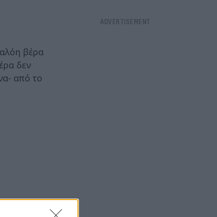
 αλόη βέρα
έρα δεν
να- από το