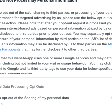
Do Not Process My Personal Information
to opt-out of the sale, sharing to third parties, or processing of your per
formation for targeted advertising by us, please use the below opt-out s
καλούν ιδιαίτερη έκπληξη, όπως για παράδειγμα
η βε
r selection. Please note that after your opt-out request is processed y
eing interest-based ads based on personal information utilized by us or
disclosed to third parties prior to your opt-out. You may separately opt-
losure of your personal information by third parties on the IAB’s list of
εται να προσθέσει στη λίστα το τεχνητό γλυκαντικ
. This information may also be disclosed by us to third parties on the
IA
Participants
that may further disclose it to other third parties.
κή κοινότητα για δεκαετίες, αν και αυτή η εξέλιξη
μπορεί να εντοπιστεί σε περίπου 6.000 προϊόντα δ
 that this website/app uses one or more Google services and may gath
including but not limited to your visit or usage behaviour. You may click 
ικρίνει τη νέα κατηγοριοποίηση ως παραπλανητική 
 to Google and its third-party tags to use your data for below specifi
υν οδηγήσει σε μηνύσεις.
ogle consent section.
l Data Processing Opt Outs
o opt-out of the Sharing of my personal data.
In