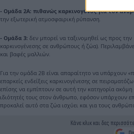
- Ομάδα 2Α: πιθανώς καρκινογόνος για τον άνθ
την εξωτερική ατμοσφαιρική ρύπανση.
- Ομάδα 3:
δεν μπορεί να ταξινομηθεί ως προς την
καρκινογένεσης σε ανθρώπους ή ζώα). Περιλαμβάνε
και βαφές μαλλιών.
Για την ομάδα 2Β είναι απαραίτητο να υπάρχουν «π
επαρκείς ενδείξεις καρκινογένεσης σε πειραματόζω
επίσης να εμπίπτουν σε αυτή την κατηγορία ακόμη 
ιδιότητές τους στον άνθρωπο, εφόσον υπάρχουν επ
προκαλεί αυτό στα ζώα ισχύει και για τους ανθρώπ
Κάνε κλικ και δες περισσότ