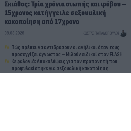
Σκιάθος: Τρία χρόνια σιωπής και φόβου –
15χρονος κατήγγειλε σεξουαλική
κακοποίηση από 17χρονο
09.08.2026
ΚΏΣΤΑΣ ΠΑΠΑΔΌΠΟΥΛΟΣ
Πώς πρέπει να αντιδράσουν οι ανήλικοι όταν τους
προσεγγίζει άγνωστος – Μιλούν ειδικοί στον FLASH
Κεφαλονιά: Αποκαλύψεις για τον προπονητή που
προφυλακίστηκε για σεξουαλική κακοποίηση