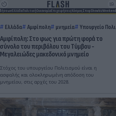
ιδήσεων
Ελλάδα
Πολιτική
Οικονομία
Επιχειρήσεις
Κόσμος
Σπορ
Showbiz
Weekend
Ελλάδα
Αμφίπολη
μνημεία
Υπουργείο Πολ
Αμφίπολη: Στο φως για πρώτη φορά το
σύνολο του περιβόλου του Τύμβου -
Μεγαλειώδες μακεδονικό μνημείο
Στόχος του υπουργείου Πολιτισμού είναι η
ασφαλής και ολοκληρωμένη απόδοση του
μνημείου, στις αρχές του 2028.