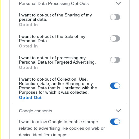
Please note that this website/app uses one or more Google
Personal Data Processing Opt Outs
services and may gather and store information including but
Υπουργείο Πολιτισμού
not limited to your visit or usage behaviour. You may click to
I want to opt-out of the Sharing of my
personal data.
grant or deny consent to Google and its third-party tags to
Opted In
Μετά την αυτοψία η υπουργός Πολιτισμού δήλωσε:
use your data for below specified purposes in below Google
consent section.
«Ο Τύμβος Καστά αποτελεί ένα μοναδικό και
I want to opt-out of the Sale of my
Personal Data.
μεγαλειώδες μακεδονικό μνημείο, το οποίο, μέσα
Opted In
από την ολοκλήρωση των εργασιών της
I want to opt-out of processing my
αποκατάστασης της γεωμετρίας του, αλλά και της
Personal Data for Targeted Advertising.
Opted In
αποκάλυψης του συνόλου του περιβόλου του,
αναδεικνύει πλέον, με σαφήνεια, την ιστορική
I want to opt-out of Collection, Use,
Retention, Sale, and/or Sharing of my
σημασία και την αξία του. Ο Τύμβος Καστά
Personal Data that Is Unrelated with the
Purposes for which it was collected.
αποτελεί τον μεγαλύτερο ταφικό τύμβο που έχει
Opted Out
αποκαλυφθεί, μέχρι σήμερα, στη Μακεδονία, με
Google consents
διάμετρο που ξεπερνά τα 140 μέτρα, έναντι 110
μέτρων του Τύμβου των Αιγών, στοιχείο που
I want to allow Google to enable storage
αποτυπώνει, με σαφήνεια, τη μοναδικότητα και την
related to advertising like cookies on web or
device identifiers in apps.
κλίμακά του. Η, μέχρι σήμερα, επιστημονική