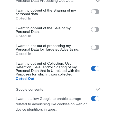
Personal Data Processing Opt Outs
services and may gather and store information including but
Στις 12:00 η νέα δημοσκόπηση της ALCO για τον
not limited to your visit or usage behaviour. You may click to
I want to opt-out of the Sharing of my
personal data.
FLASH - Πόσοι θα ψηφίσουν ένα «κόμμα Σαμαρά»
grant or deny consent to Google and its third-party tags to
Opted In
use your data for below specified purposes in below Google
Που «κλειδώνουν» τα ποσοστά για Αλέξη Τσίπρα και Μαρία
consent section.
I want to opt-out of the Sale of my
Καρυστιανού. Η μάχη για τη δεύτερη θέση, το «κόμμα» Σαμαρά
Personal Data.
και τα μεγάλα «αγκάθια» που έχει να αντιμετωπίσει η
Opted In
κυβέρνηση Μητσοτάκη.
I want to opt-out of processing my
Συντακτική
Personal Data for Targeted Advertising.
29.06.2026 13:25
Ομάδα
Opted In
Flash.gr
I want to opt-out of Collection, Use,
Retention, Sale, and/or Sharing of my
Personal Data that Is Unrelated with the
Purposes for which it was collected.
Opted Out
Google consents
I want to allow Google to enable storage
related to advertising like cookies on web or
device identifiers in apps.