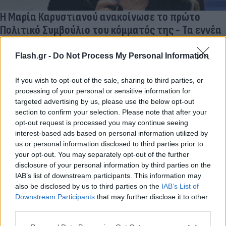
Η Μαρία Καρυστιανού ανακοίνωσε το πρώτο
Πολιτικό Συμβούλιο του κόμματός της - Τα εννέα
μέλη
Flash.gr -
Do Not Process My Personal Information
Το προσωρινό όργανο θα λειτουργήσει έως τη διεξαγωγή του
πρώτου Συνεδρίου του Κινήματος και θα έχει τον πολιτικό και
οργανωτικό συντονισμό.
If you wish to opt-out of the sale, sharing to third parties, or
processing of your personal or sensitive information for
Μιχάλης
29.06.2026 14:25
targeted advertising by us, please use the below opt-out
Λεγάκης
section to confirm your selection. Please note that after your
opt-out request is processed you may continue seeing
interest-based ads based on personal information utilized by
us or personal information disclosed to third parties prior to
your opt-out. You may separately opt-out of the further
disclosure of your personal information by third parties on the
IAB’s list of downstream participants. This information may
also be disclosed by us to third parties on the
IAB’s List of
Downstream Participants
that may further disclose it to other
third parties.
Please note that this website/app uses one or more Google