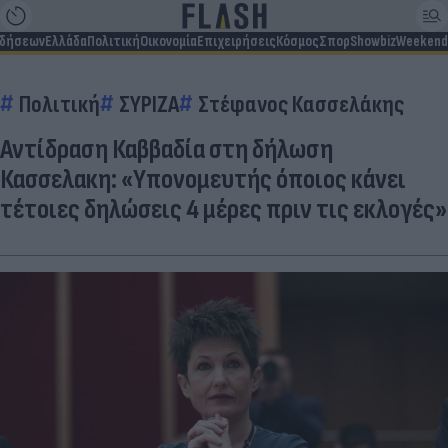
ιδήσεων
Ελλάδα
Πολιτική
Οικονομία
Επιχειρήσεις
Κόσμος
Σπορ
Showbiz
Weekend
Πολιτική
ΣΥΡΙΖΑ
Στέφανος Κασσελάκης
Αντίδραση Καββαδία στη δήλωση
Κασσελακη: «Υπονομευτής όποιος κάνει
τέτοιες δηλώσεις 4 μέρες πριν τις εκλογές»