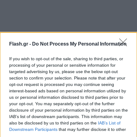
Σκουρλέτης: «Ελεεινή προπαγάνδα»
Flash.gr -
Do Not Process My Personal Information
Νωρίτερα, μιλώντας στην ΕΡΤ, το μέλος της ΠΓ του
ΣΥΡΙΖΑ και πρώην υπουργός, Πάνος Σκουρλέτης,
If you wish to opt-out of the sale, sharing to third parties, or
processing of your personal or sensitive information for
αναφέρθηκε στις εξελίξεις στο κόμμα της
targeted advertising by us, please use the below opt-out
Αξιωματικής Αντιπολίτευσης και έκανε λόγο για
section to confirm your selection. Please note that after your
“εικόνα αιμορραγίας”, υπογραμμίζοντας μεταξύ
opt-out request is processed you may continue seeing
interest-based ads based on personal information utilized by
άλλων ότι “πρόκειται για τη συνολική εικόνα του
us or personal information disclosed to third parties prior to
ΣΥΡΙΖΑ στον χάρτη, η οποία συνεχίζεται και μετά
your opt-out. You may separately opt-out of the further
τις τελευταίες εκλογές”.
disclosure of your personal information by third parties on the
IAB’s list of downstream participants. This information may
also be disclosed by us to third parties on the
IAB’s List of
Downstream Participants
that may further disclose it to other
third parties.