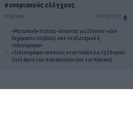
συνοριακούς ελέγχους
07.08.2026
ΧΡΉΣΤΟΣ ΤΈΛΙΟΣ
«Μετωπική» Ιταλίας-Ισπανίας για Σένγκεν: «Δεν
δεχόμαστε επιβολές από το εξωτερικό ή
τελεσίγραφα»
«Τελεσίγραφο» Ισπανίας στην Ιταλία για τη Σένγκεν:
Ζητά άρση των περιορισμών έως την Κυριακή