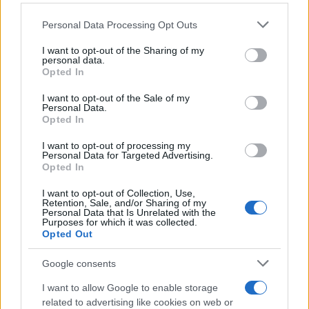
Please note that this website/app uses one or more Google
Personal Data Processing Opt Outs
services and may gather and store information including but
not limited to your visit or usage behaviour. You may click to
I want to opt-out of the Sharing of my
personal data.
grant or deny consent to Google and its third-party tags to
Opted In
use your data for below specified purposes in below Google
consent section.
I want to opt-out of the Sale of my
Personal Data.
Opted In
I want to opt-out of processing my
Personal Data for Targeted Advertising.
Opted In
I want to opt-out of Collection, Use,
Retention, Sale, and/or Sharing of my
Personal Data that Is Unrelated with the
Purposes for which it was collected.
Opted Out
Google consents
I want to allow Google to enable storage
related to advertising like cookies on web or