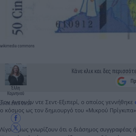
wikimedia commons
Κάνε κλικ και δες περισσότ
Έλλη
Κομνηνού
Τον Αντουάν ντε Σεντ-Εξιπερί, ο οποίος γεννήθηκε
29.06.2026 09:15
ο κόσμος ως τον δημιουργό του «Μικρού Πρίγκιπα»
Λίγοι όμως γνωρίζουν ότι ο διάσημος συγγραφέας ή