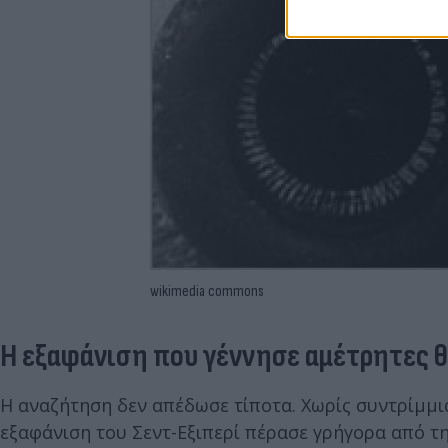
wikimedia commons
Η εξαφάνιση που γέννησε αμέτρητες 
Η αναζήτηση δεν απέδωσε τίποτα. Χωρίς συντρίμμια
εξαφάνιση του Σεντ-Εξιπερί πέρασε γρήγορα από τ