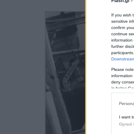
Flash.gr -
If you wish 
sensitive in
confirm you
continue se
information 
further disc
participants
Downstream 
Please note
information 
deny consent
in below Go
Persona
I want t
Opted 