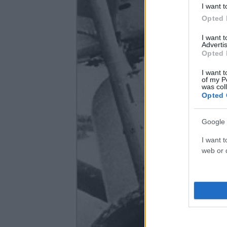
I want t
Opted 
I want 
Advertis
Opted 
I want t
of my P
was col
Opted 
Google 
I want t
web or d