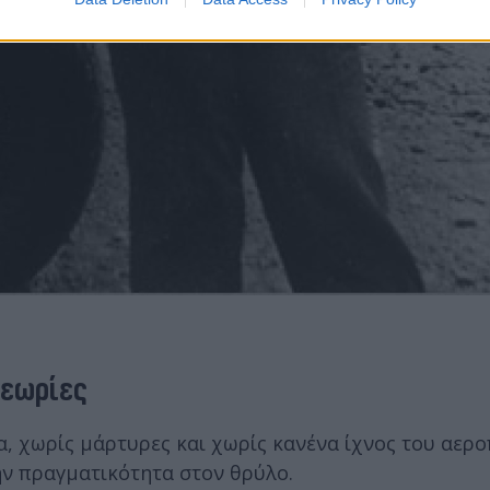
θεωρίες
, χωρίς μάρτυρες και χωρίς κανένα ίχνος του αερο
ην πραγματικότητα στον θρύλο.