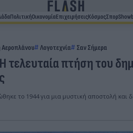
λάδα
Πολιτική
Οικονομία
Επιχειρήσεις
Κόσμος
Σπορ
Showb
 Αεροπλάνου
Λογοτεχνία
Σαν Σήμερα
 Η τελευταία πτήση του δη
ς
θηκε το 1944 για μια μυστική αποστολή και δ