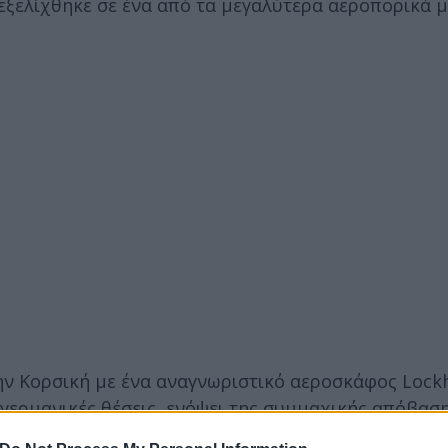
 εξελίχθηκε σε ένα από τα μεγαλύτερα αεροπορικά 
την Κορσική με ένα αναγνωριστικό αεροσκάφος Lock
 γερμανικές θέσεις, ενόψει της συμμαχικής απόβασ