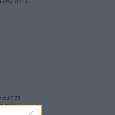
μυστήρια του
heed P-38
ης στην