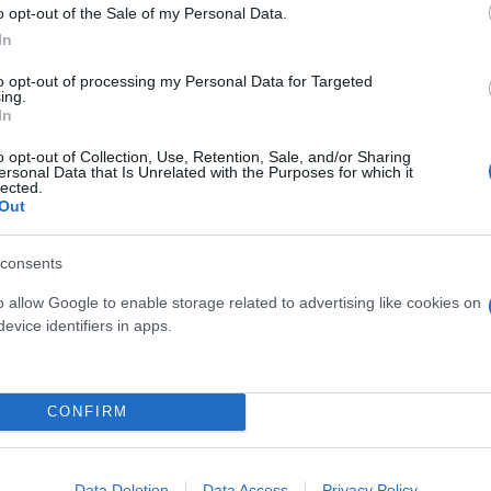
o opt-out of the Sale of my Personal Data.
In
to opt-out of processing my Personal Data for Targeted
ing.
In
o opt-out of Collection, Use, Retention, Sale, and/or Sharing
ersonal Data that Is Unrelated with the Purposes for which it
lected.
Out
consents
o allow Google to enable storage related to advertising like cookies on
evice identifiers in apps.
CONFIRM
Data Deletion
Data Access
Privacy Policy