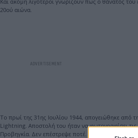
Και ακόμη λιγότεροι γνωρίζουν πως ο θάνατός του
20ού αιώνα.
Το πρωί της 31ης Ιουλίου 1944, απογειώθηκε από 
Lightning. Αποστολή του ήταν να φωτογραφίσει τις
Προβηγκία. Δεν επέστρεψε ποτέ.