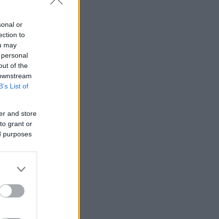
sonal or
ection to
ou may
 personal
out of the
 downstream
B’s List of
er and store
to grant or
ed purposes