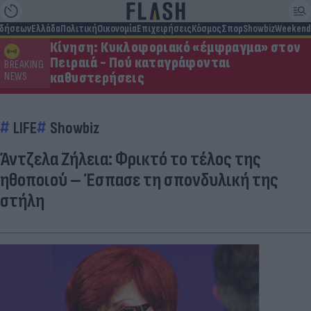
ιδήσεων
Ελλάδα
Πολιτική
Οικονομία
Επιχειρήσεις
Κόσμος
Σπορ
Showbiz
Weekend
Κίνηση: Κυκλοφοριακό «έμφραγμα» στον
Πειραιά - Πού καταγράφονται
BREAKING
καθυστερήσεις
NEWS
LIFE
Showbiz
Άντζελα Ζήλεια: Φρικτό το τέλος της
ηθοποιού – Έσπασε τη σπονδυλική της
στήλη