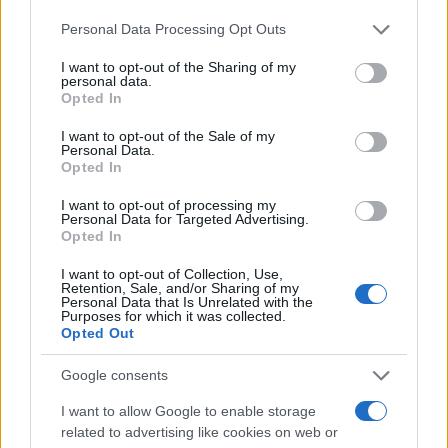
Please note that this website/app uses one or more Google
Personal Data Processing Opt Outs
services and may gather and store information including but
not limited to your visit or usage behaviour. You may click to
I want to opt-out of the Sharing of my
personal data.
grant or deny consent to Google and its third-party tags to
Opted In
use your data for below specified purposes in below Google
consent section.
I want to opt-out of the Sale of my
Personal Data.
Opted In
I want to opt-out of processing my
Personal Data for Targeted Advertising.
Opted In
«Για μισό αιώνα με την Άντζελα ήμασταν φίλοι
I want to opt-out of Collection, Use,
καρδιακοί, σαν αδέλφια. Γυρίσαμε όλο τον κόσμο
Retention, Sale, and/or Sharing of my
Personal Data that Is Unrelated with the
με περιοδεία και δοξαστήκαμε όπου και να πήγαμε.
Purposes for which it was collected.
Opted Out
Το αποτέλεσμα ήταν να μην προλάβω να της πω
δυο κουβέντες όσο ήταν ζωντανή. Δεν πρόλαβα να
Google consents
πάω στο νοσοκομείο και θα το φέρω βάρος στη
I want to allow Google to enable storage
συνείδησή μου», δήλωσε στην εφημερίδα με
related to advertising like cookies on web or
λυγμούς ο Τέρης Χρυσός.