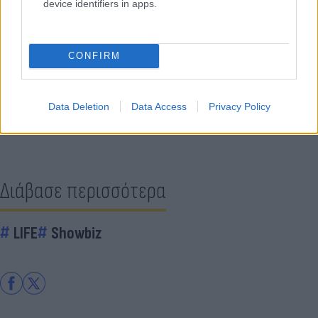
device identifiers in apps.
Κάνε κλικ και δες περισσότερο
CONFIRM
Flash.gr
στην αναζήτηση της
Google
Data Deletion
Data Access
Privacy Policy
Διάβασε περισσότερα
LIFE
Showbiz