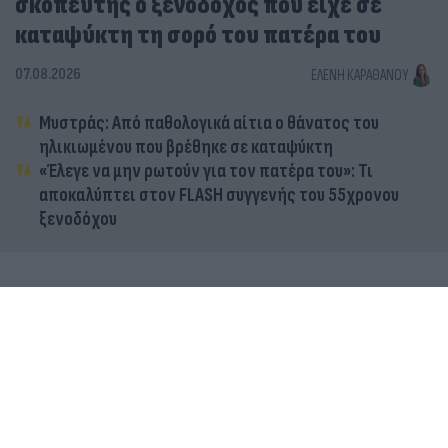
σκοπευτής ο ξενοδόχος που είχε σε
καταψύκτη τη σορό του πατέρα του
07.08.2026
ΕΛΈΝΗ ΚΑΡΑΘΆΝΟΥ
Μυστράς: Από παθολογικά αίτια ο θάνατος του
ηλικιωμένου που βρέθηκε σε καταψύκτη
«Έλεγε να μην ρωτούν για τον πατέρα του»: Τι
αποκαλύπτει στον FLASH συγγενής του 55χρονου
ξενοδόχου