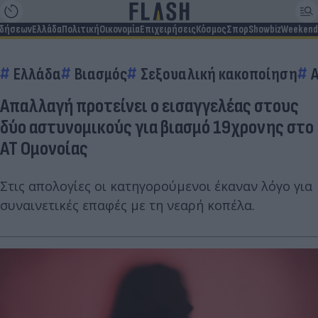
ιδήσεων
Ελλάδα
Πολιτική
Οικονομία
Επιχειρήσεις
Κόσμος
Σπορ
Showbiz
Weekend
Ελλάδα
Βιασμός
Σεξουαλική κακοποίηση
Απαλλαγή προτείνει ο εισαγγελέας στους
δύο αστυνομικούς για βιασμό 19χρονης στο
ΑΤ Ομονοίας
Στις απολογίες οι κατηγορούμενοι έκαναν λόγο για
συναινετικές επαφές με τη νεαρή κοπέλα.