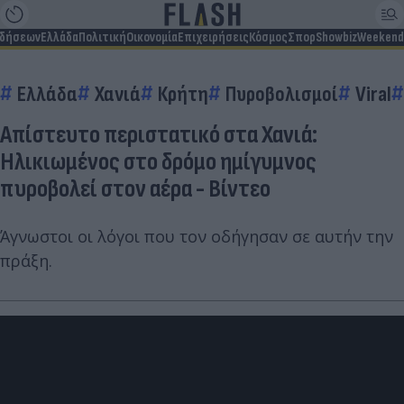
ιδήσεων
Ελλάδα
Πολιτική
Οικονομία
Επιχειρήσεις
Κόσμος
Σπορ
Showbiz
Weekend
Ελλάδα
Χανιά
Κρήτη
Πυροβολισμοί
Viral
Απίστευτο περιστατικό στα Χανιά:
Ηλικιωμένος στο δρόμο ημίγυμνος
πυροβολεί στον αέρα - Βίντεο
Άγνωστοι οι λόγοι που τον οδήγησαν σε αυτήν την
πράξη.