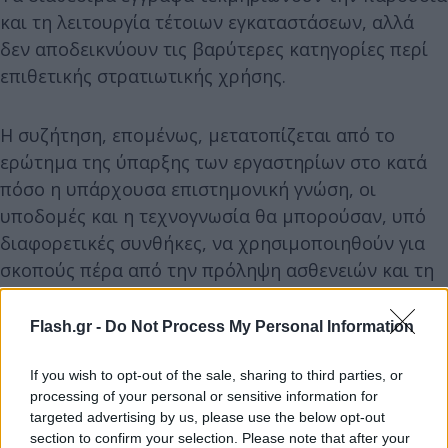
και τη λειτουργία τέτοιων εγκαταστάσεων, αλλά
δεν αποδεικνύουν τις βαρύτερες κατηγορίες περί
επιθετικής στρατιωτικής χρήσης.
Η συζήτηση, επομένως, μετατοπίζεται από το
ερώτημα της ύπαρξης των εργαστηρίων στο κατά
πόσο η υπάρχουσα επιστημονική γνώση, οι
υποδομές και η τεχνογνωσία θα μπορούσαν, υπό
διαφορετικές συνθήκες, να χρησιμοποιηθούν για
σκοπούς πέρα από την πρόληψη ασθενειών και τη
δημόσια υγεία.
Flash.gr -
Do Not Process My Personal Information
Ο πόλεμος στην Ουκρανία ως επιταχυντής κινδύνου
If you wish to opt-out of the sale, sharing to third parties, or
Η Ουκρανία βρίσκεται στο επίκεντρο αυτής της
processing of your personal or sensitive information for
targeted advertising by us, please use the below opt-out
ανησυχίας. Σύμφωνα με τις αμερικανικές
section to confirm your selection. Please note that after your