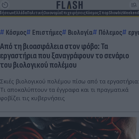
ιδήσεων
Ελλάδα
Πολιτική
Οικονομία
Επιχειρήσεις
Κόσμος
Σπορ
Showbiz
Weekend
Κόσμος
Επιστήμες
Βιολογία
Πόλεμος
εργ
Από τη βιοασφάλεια στον φόβο: Τα
εργαστήρια που ξαναγράφουν το σενάριο
του βιολογικού πολέμου
Σκιές βιολογικού πολέμου πίσω από τα εργαστήρια:
Τι αποκαλύπτουν τα έγγραφα και τι πραγματικά
φοβίζει τις κυβερνήσεις