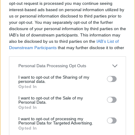
υπηρεσίες πληροφοριών, ορισμένα εργαστήρια που
opt-out request is processed you may continue seeing
διαχειρίζονται επικίνδυνους παθογόνους
interest-based ads based on personal information utilized by
οργανισμούς βρίσκονται σε περιοχές που έχουν
us or personal information disclosed to third parties prior to
your opt-out. You may separately opt-out of the further
επηρεαστεί από τον πόλεμο.
disclosure of your personal information by third parties on the
IAB’s list of downstream participants. This information may
also be disclosed by us to third parties on the
IAB’s List of
Η πιθανότητα καταστροφής υποδομών, κατάληψης
Downstream Participants
that may further disclose it to other
εγκαταστάσεων ή απώλειας ελέγχου βιολογικού
third parties.
υλικού δεν αποτελεί θεωρητικό σενάριο.
Please note that this website/app uses one or more Google
Personal Data Processing Opt Outs
services and may gather and store information including but
Σε συνθήκες σύγκρουσης, η γραμμή μεταξύ
not limited to your visit or usage behaviour. You may click to
I want to opt-out of the Sharing of my
personal data.
grant or deny consent to Google and its third-party tags to
επιστημονικής δραστηριότητας και κρίσης
Opted In
use your data for below specified purposes in below Google
βιοασφάλειας γίνεται εξαιρετικά εύθραυστη.
consent section.
I want to opt-out of the Sale of my
Personal Data.
Opted In
Το 2022, η εκπρόσωπος του Λευκού Οίκου Τζεν
Ψάκι κλήθηκε να σχολιάσει τους ισχυρισμούς ότι
I want to opt-out of processing my
Personal Data for Targeted Advertising.
υπήρχαν βιολογικά εργαστήρια στην Ουκρανία.
Opted In