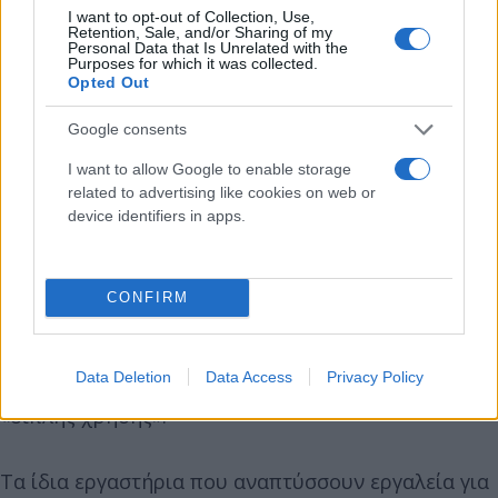
Αρνήθηκε την ύπαρξη προγραμμάτων «βιολογικών
I want to opt-out of Collection, Use,
όπλων» και στη συνέχεια χαρακτήρισε το όλο θέμα
Retention, Sale, and/or Sharing of my
Personal Data that Is Unrelated with the
ως ρωσική παραπληροφόρηση.
Purposes for which it was collected.
Opted Out
In 2022 Jen Psaki was asked about claims that we
Google consents
were operating biolabs in Ukraine. She denied the
I want to allow Google to enable storage
existence of "bioweapons" programs and then
related to advertising like cookies on web or
called the whole thing Russian disinformation.
device identifiers in apps.
pic.twitter.com/LZYUJ6oxbj
— MAZE (@mazemoore)
June 12, 2026
CONFIRM
Η «διπλή χρήση» και το όριο με τον βιολογικό πόλεμο
Data Deletion
Data Access
Privacy Policy
Στον πυρήνα της ανησυχίας βρίσκεται η έννοια της
«διπλής χρήσης».
Τα ίδια εργαστήρια που αναπτύσσουν εργαλεία για