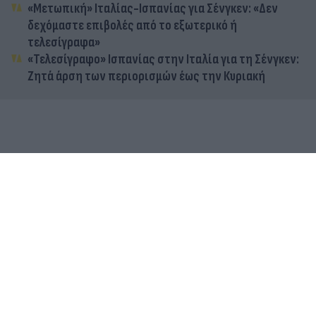
«Μετωπική» Ιταλίας-Ισπανίας για Σένγκεν: «Δεν
δεχόμαστε επιβολές από το εξωτερικό ή
τελεσίγραφα»
«Τελεσίγραφο» Ισπανίας στην Ιταλία για τη Σένγκεν:
Ζητά άρση των περιορισμών έως την Κυριακή