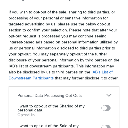
Έδειχνε ανήλικη και ρωτούσε «πόσο;»
07.08.2026
If you wish to opt-out of the sale, sharing to third parties, or
processing of your personal or sensitive information for
targeted advertising by us, please use the below opt-out
section to confirm your selection. Please note that after your
opt-out request is processed you may continue seeing
interest-based ads based on personal information utilized by
us or personal information disclosed to third parties prior to
your opt-out. You may separately opt-out of the further
disclosure of your personal information by third parties on the
IAB’s list of downstream participants. This information may
also be disclosed by us to third parties on the
IAB’s List of
Downstream Participants
that may further disclose it to other
third parties.
Please note that this website/app uses one or more Google
Personal Data Processing Opt Outs
services and may gather and store information including but
not limited to your visit or usage behaviour. You may click to
I want to opt-out of the Sharing of my
personal data.
grant or deny consent to Google and its third-party tags to
Opted In
use your data for below specified purposes in below Google
consent section.
I want to opt-out of the Sale of my