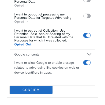
Personal Data.
Opted In
I want to opt-out of processing my
Personal Data for Targeted Advertising.
Opted In
Το τέλος στελεχών του ΣΚΑΪ: Το χρονικό ενός
προαναγγελθέντος «θανάτου» με σφραγίδα Γιάννη
I want to opt-out of Collection, Use,
Retention, Sale, and/or Sharing of my
Αλαφούζου
Personal Data that Is Unrelated with the
Purposes for which it was collected.
Opted Out
07.08.2026
ΧΡΊΣΛΑ ΓΕΩΡΓΑΚΟΠΟΎΛΟΥ
Google consents
I want to allow Google to enable storage
related to advertising like cookies on web or
device identifiers in apps.
CONFIRM