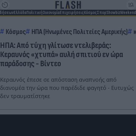
ιδήσεων
Ελλάδα
Πολιτική
Οικονομία
Επιχειρήσεις
Κόσμος
Σπορ
Showbiz
Weekend
Κόσμος
ΗΠΑ (Ηνωμένες Πολιτείες Αμερικής)
ΗΠΑ: Από τύχη γλίτωσε ντελιβεράς:
Κεραυνός «χτυπά» αυλή σπιτιού εν ώρα
παράδοσης - Βίντεο
Κεραυνός έπεσε σε απόσταση αναπνοής από
διανομέα την ώρα που παρέδιδε φαγητό - Ευτυχώς
δεν τραυματίστηκε