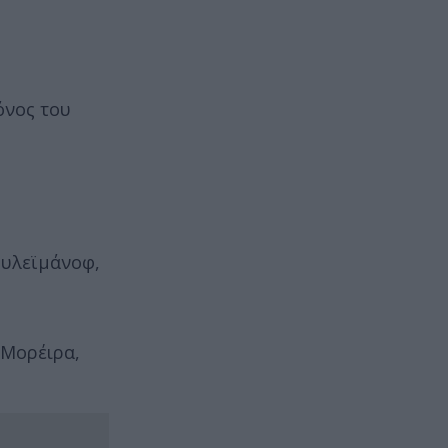
όνος του
ουλεϊμάνοφ,
 Μορέιρα,