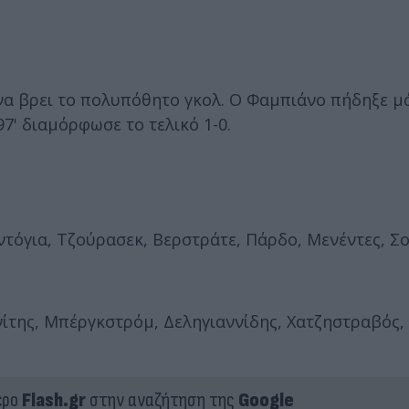
να βρει το πολυπόθητο γκολ. Ο Φαμπιάνο πήδηξε μ
7' διαμόρφωσε το τελικό 1-0.
τόγια, Τζούρασεκ, Βερστράτε, Πάρδο, Μενέντες, Σ
ίτης, Μπέργκστρόμ, Δεληγιαννίδης, Χατζηστραβός,
ερο
Flash.gr
στην αναζήτηση της
Google