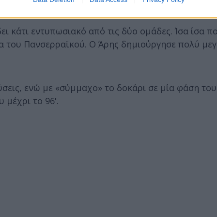
ει κάτι εντυπωσιακό από τις δύο ομάδες. Ίσα ίσα π
στία του Πανσερραϊκού. Ο Άρης δημιούργησε πολύ με
σεις, ενώ με «σύμμαχο» το δοκάρι σε μία φάση του
 μέχρι το 96'.