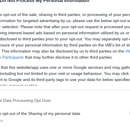
Do Not Process My Personal Information
to opt-out of the sale, sharing to third parties, or processing of your per
formation for targeted advertising by us, please use the below opt-out s
r selection. Please note that after your opt-out request is processed y
eing interest-based ads based on personal information utilized by us or
disclosed to third parties prior to your opt-out. You may separately opt-
losure of your personal information by third parties on the IAB’s list of
. This information may also be disclosed by us to third parties on the
IA
Participants
that may further disclose it to other third parties.
 that this website/app uses one or more Google services and may gath
including but not limited to your visit or usage behaviour. You may click 
 to Google and its third-party tags to use your data for below specifi
ogle consent section.
l Data Processing Opt Outs
o opt-out of the Sharing of my personal data.
In
κό χώρο και έδειχναν ότι ήθελαν να βρουν ένα γρήγ