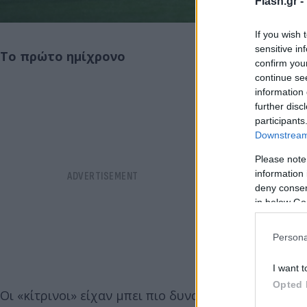
Flash.gr -
If you wish 
sensitive in
Το πρώτο ημίχρονο
confirm you
continue se
information 
further disc
participants
Downstream 
Please note
information 
deny consent
in below Go
Persona
I want t
Opted 
Οι «κίτρινοι» είχαν μπει πιο δυνατά στον αγωνιστι