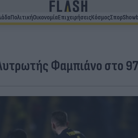
λάδα
Πολιτική
Οικονομία
Επιχειρήσεις
Κόσμος
Σπορ
Showb
 Λυτρωτής Φαμπιάνο στο 97