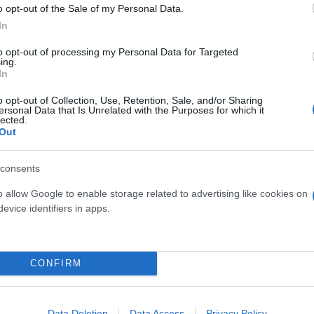
την αρχή.
o opt-out of the Sale of my Personal Data.
In
ς κάρτες τα πρώτα 16 λεπτά. Παρά τις ευκαιρίες που
to opt-out of processing my Personal Data for Targeted
ing.
είχαν πάει προς την εστία, αλλά ο Χοβάν ήταν σταθ
In
o opt-out of Collection, Use, Retention, Sale, and/or Sharing
ersonal Data that Is Unrelated with the Purposes for which it
lected.
Out
consents
o allow Google to enable storage related to advertising like cookies on
evice identifiers in apps.
CONFIRM
Data Deletion
Data Access
Privacy Policy