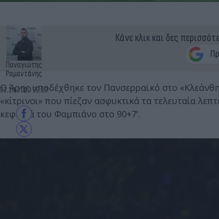
Κάνε κλικ και δες περισσότ
Παναγιώτης
Ραμαντάνης
Ο Άρης υποδέχθηκε τον Πανσερραϊκό στο «Κλεάνθης
21.10.2023 22:12
«κίτρινοι» που πίεζαν ασφυκτικά τα τελευταία λεπτ
κεφαλιά του Φαμπιάνο στο 90+7'.