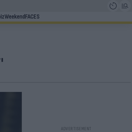
iz
Weekend
FACES
'