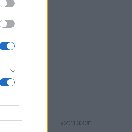
ερός.