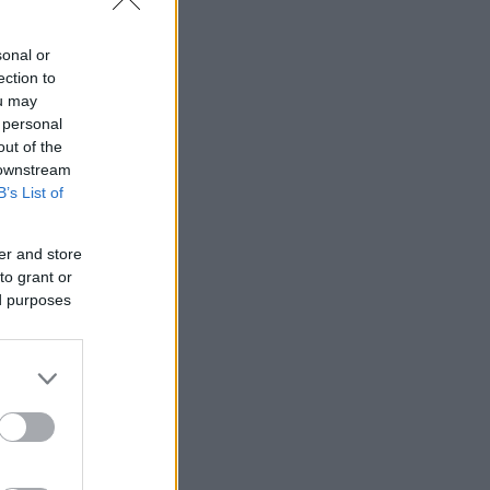
sonal or
ection to
ou may
 personal
out of the
 downstream
B’s List of
er and store
to grant or
ed purposes
ορο γκολ.