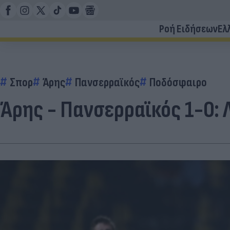
Ροή Ειδήσεων
Ελ
Σπορ
Άρης
Πανσερραϊκός
Ποδόσφαιρο
Άρης - Πανσερραϊκός 1-0: