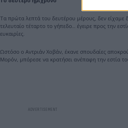
Το δεύτερο ημίχρονο
Τα πρώτα λεπτά του δευτέρου μέρους, δεν είχαμε δ
τελευταίο τέταρτο το γήπεδο... έγειρε προς την ε
ευκαιρίες.
Ωστόσο ο Αντριάν Χοβάν, έκανε σπουδαίες αποκρού
Μορόν, μπόρεσε να κρατήσει ανέπαφη την εστία του