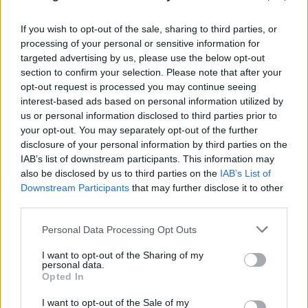
If you wish to opt-out of the sale, sharing to third parties, or
processing of your personal or sensitive information for
targeted advertising by us, please use the below opt-out
section to confirm your selection. Please note that after your
opt-out request is processed you may continue seeing
interest-based ads based on personal information utilized by
us or personal information disclosed to third parties prior to
your opt-out. You may separately opt-out of the further
disclosure of your personal information by third parties on the
IAB’s list of downstream participants. This information may
also be disclosed by us to third parties on the
IAB’s List of
Downstream Participants
that may further disclose it to other
third parties.
Please note that this website/app uses one or more Google
Personal Data Processing Opt Outs
services and may gather and store information including but
not limited to your visit or usage behaviour. You may click to
I want to opt-out of the Sharing of my
personal data.
grant or deny consent to Google and its third-party tags to
Opted In
use your data for below specified purposes in below Google
consent section.
I want to opt-out of the Sale of my