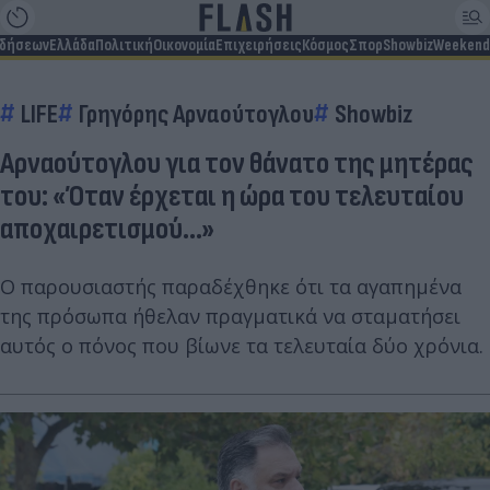
ιδήσεων
Ελλάδα
Πολιτική
Οικονομία
Επιχειρήσεις
Κόσμος
Σπορ
Showbiz
Weekend
LIFE
Γρηγόρης Αρναούτογλου
Showbiz
Αρναούτογλου για τον θάνατο της μητέρας
του: «Όταν έρχεται η ώρα του τελευταίου
αποχαιρετισμού...»
Ο παρουσιαστής παραδέχθηκε ότι τα αγαπημένα
της πρόσωπα ήθελαν πραγματικά να σταματήσει
αυτός ο πόνος που βίωνε τα τελευταία δύο χρόνια.