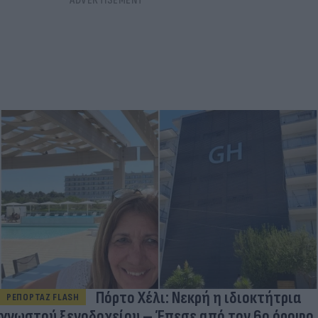
Πόρτο Χέλι: Νεκρή η ιδιοκτήτρια
ΡΕΠΟΡΤΑΖ FLASH
γνωστού ξενοδοχείου – Έπεσε από τον 6ο όροφο