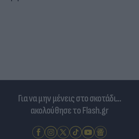
Ευρωπαϊκό κολύμβησης: Πανελλήνιο ρεκόρ με
το... καλημέρα ο Μπίλας και με άνεση στα
ημιτελικά των 50μ πεταλούδα (video)
Για να μην μένεις στο σκοτάδι...
ακολούθησε το Flash.gr