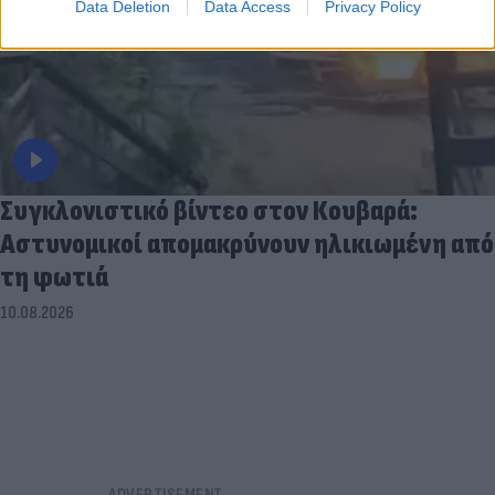
Data Deletion
Data Access
Privacy Policy
Συγκλονιστικό βίντεο στον Κουβαρά:
Αστυνομικοί απομακρύνουν ηλικιωμένη από
τη φωτιά
10.08.2026