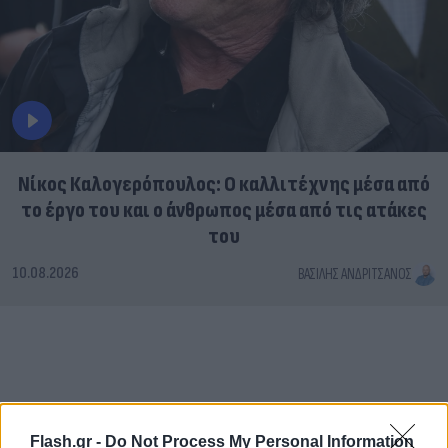
Νίκος Καλογερόπουλος: Ο καλλιτέχνης μέσα από
το έργο του και ο άνθρωπος μέσα από τις ατάκες
του
10.08.2026
ΒΑΣΊΛΗΣ ΑΝΔΡΙΤΣΆΝΟΣ
Flash.gr -
Do Not Process My Personal Information