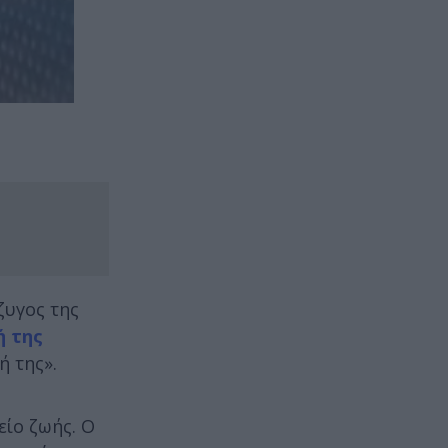
ζυγος της
ή της
ή της».
είο ζωής. Ο