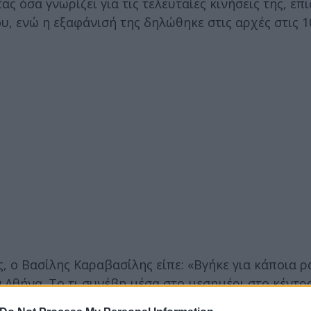
ας όσα γνωρίζει για τις τελευταίες κινήσεις της, ε
ου, ενώ η εξαφάνισή της δηλώθηκε στις αρχές στις 1
 ο Βασίλης Καραβασίλης είπε: «Βγήκε για κάποια ρ
ην Αθήνα. Το τι συνέβη μέσα στο μεσημέρι στο κέντρ
χές. Το διαβατήριο το είχε μαζί της, συνήθως είχε