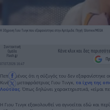
Η 50χρονη Γιου Τινγκ που εξαφανίστηκε στην Αρτέμιδα. Πηγή: Glomex/MEGA
Συντακτική
Κάνε κλικ και δες περισσότ
Ομάδα
Flash.gr
07.07.2026 16:47
Πεπεισμένος ότι η σύζυγός του δεν εξαφανίστηκε ο
Κινέζας μεταφράστριας Γιου Τινγκ,
τα ίχνη της οπ
Λούτσας
. Όπως δηλώνει χαρακτηριστικά, «είμαι πε
Η Γιου Τινγκ εξακολουθεί να αγνοείται εδώ και περ