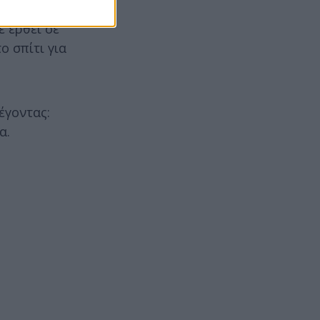
ε έρθει σε
ο σπίτι για
έγοντας:
α.