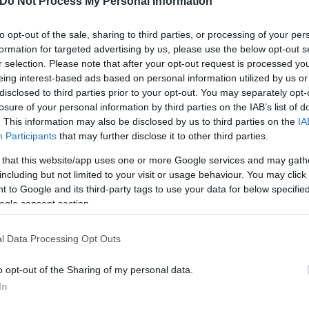
Do Not Process My Personal Information
το διαβατήριο».
to opt-out of the sale, sharing to third parties, or processing of your per
formation for targeted advertising by us, please use the below opt-out s
θιζε να έχει πάνω της μεγάλα χρηματικά ποσά, τον
r selection. Please note that after your opt-out request is processed y
τα, το πολύ-πολύ να είχε μέχρι 1.000 ευρώ τα οπο
eing interest-based ads based on personal information utilized by us or
ρχε όχληση λογομαχία ή κάτι αντίστοιχο που γνώρι
disclosed to third parties prior to your opt-out. You may separately opt-
ύσαμε πάντα, δεν υπήρχαν στεγανά ανάμεσά μας».
losure of your personal information by third parties on the IAB’s list of
. This information may also be disclosed by us to third parties on the
IA
Participants
that may further disclose it to other third parties.
 that this website/app uses one or more Google services and may gath
including but not limited to your visit or usage behaviour. You may click 
 to Google and its third-party tags to use your data for below specifi
ogle consent section.
l Data Processing Opt Outs
o opt-out of the Sharing of my personal data.
In