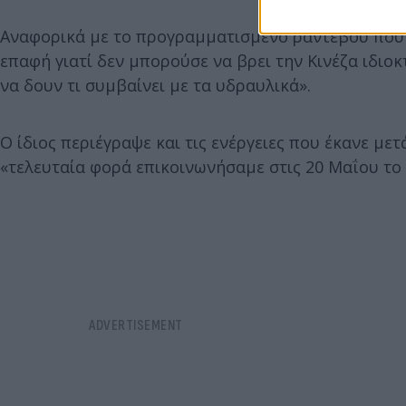
Αναφορικά με το προγραμματισμένο ραντεβού που εί
επαφή γιατί δεν μπορούσε να βρει την Κινέζα ιδιοκ
να δουν τι συμβαίνει με τα υδραυλικά».
Ο ίδιος περιέγραψε και τις ενέργειες που έκανε μετ
«τελευταία φορά επικοινωνήσαμε στις 20 Μαΐου το