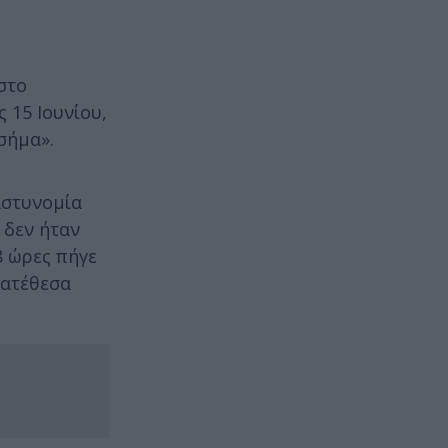
στο
 15 Ιουνίου,
 σήμα».
αστυνομία
 δεν ήταν
8 ώρες πήγε
κατέθεσα