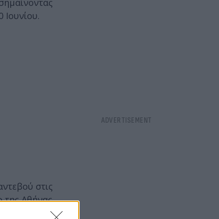
πισημαίνοντας
0 Ιουνίου.
αντεβού στις
ο της Αθήνας
 φωτοτυπία