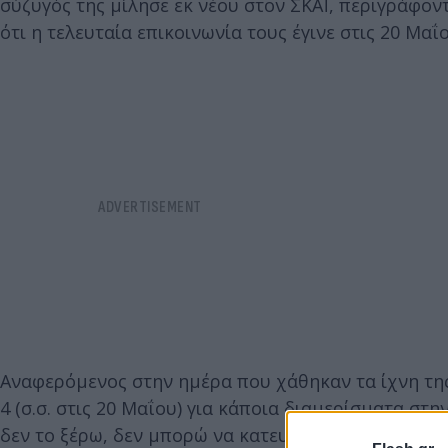
σύζυγός της μίλησε εκ νέου στον ΣΚΑΪ, περιγράφοντ
ότι η τελευταία επικοινωνία τους έγινε στις 20 Μαΐ
Αναφερόμενος στην ημέρα που χάθηκαν τα ίχνη της,
4 (σ.σ. στις 20 Μαΐου) για κάποια διαμερίσματα στ
δεν το ξέρω, δεν μπορώ να κατευθύνω κάπου τις αρ