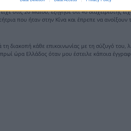
χε στις 20 Μαΐου, εξήγησε ότι «ο διαχειριστής είχ
τήτρια που ήταν στην Κίνα και έπρεπε να ανοίξουν τ
ά τη διακοπή κάθε επικοινωνίας με τη σύζυγό του, λ
 πρωί ώρα Ελλάδος όταν μου έστειλε κάποια έγγραφ