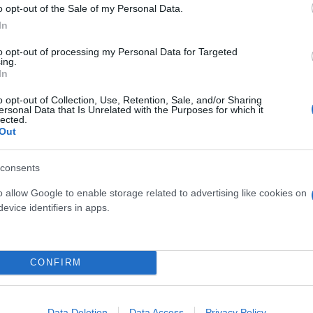
o opt-out of the Sale of my Personal Data.
In
to opt-out of processing my Personal Data for Targeted
ing.
In
o opt-out of Collection, Use, Retention, Sale, and/or Sharing
ersonal Data that Is Unrelated with the Purposes for which it
lected.
Out
consents
ν λόγω εργασίας»
o allow Google to enable storage related to advertising like cookies on
evice identifiers in apps.
πό την τελευταία τους επικοινωνία έως τη δήλωση 
η σύζυγός του βρισκόταν εκτός Αθηνών για επαγγελ
κτός Αθηνών για κάποια εργασία. Δεν το συνήθιζε, τ
CONFIRM
η Γιου Τινγκ «είχε πάει στην Τσεοχσολβαικά και τη 
Data Deletion
Data Access
Privacy Policy