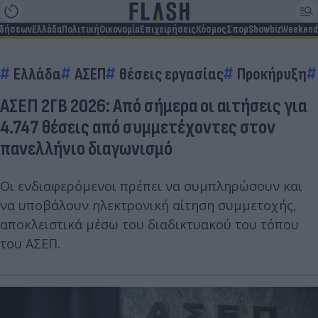
ιδήσεων
Ελλάδα
Πολιτική
Οικονομία
Επιχειρήσεις
Κόσμος
Σπορ
Showbiz
Weekend
Ελλάδα
ΑΣΕΠ
θέσεις εργασίας
Προκήρυξη
ΑΣΕΠ 2ΓΒ 2026: Από σήμερα οι αιτήσεις για
4.747 θέσεις από συμμετέχοντες στον
πανελλήνιο διαγωνισμό
Οι ενδιαφερόμενοι πρέπει να συμπληρώσουν και
να υποβάλουν ηλεκτρονική αίτηση συμμετοχής,
αποκλειστικά μέσω του διαδικτυακού του τόπου
του ΑΣΕΠ.