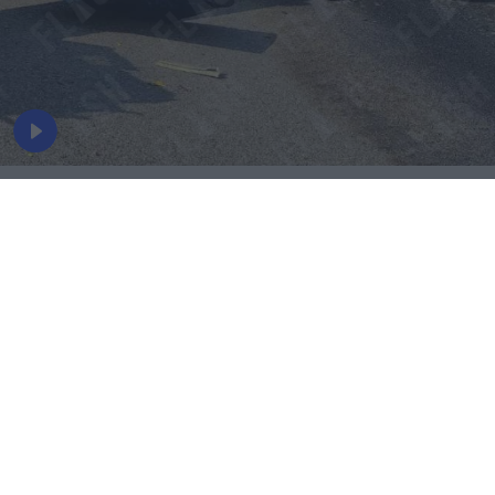
Συντριβή ελικοπτέρων στην Ψάθα:
Κρίσιμο αμοντάριστο βίντεο στα χέρια
του «ελληνικού FBI»
06.08.2026
ΜΑΡΊΑ ΚΑΤΡΙΝΆΚΗ
«Να αποκαλυφθεί η αλήθεια»: Στη Δικαιοσύνη η
οικογένεια του Έλληνα πιλότου που έχασε τη ζωή του
Στον εισαγγελέα η οικογένεια του Έλληνα χειριστή
του Bell: Παράσταση προς υποστήριξη της
κατηγορίας