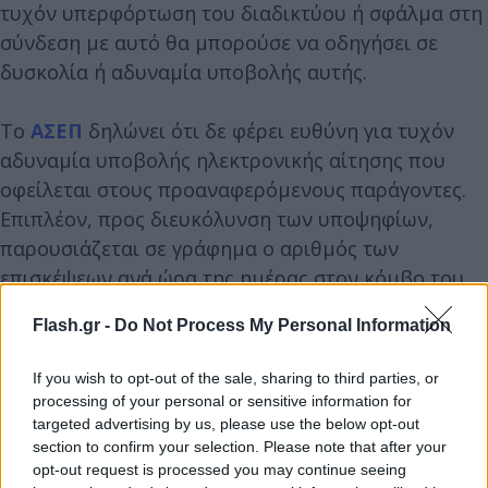
τυχόν υπερφόρτωση του διαδικτύου ή σφάλμα στη
σύνδεση με αυτό θα μπορούσε να οδηγήσει σε
δυσκολία ή αδυναμία υποβολής αυτής.
Το
ΑΣΕΠ
δηλώνει ότι δε φέρει ευθύνη για τυχόν
αδυναμία υποβολής ηλεκτρονικής αίτησης που
οφείλεται στους προαναφερόμενους παράγοντες.
Επιπλέον, προς διευκόλυνση των υποψηφίων,
παρουσιάζεται σε γράφημα ο αριθμός των
επισκέψεων ανά ώρα της ημέρας στον κόμβο του
ΑΣΕΠ (ενδεικτικά παρατίθεται η κίνηση για τον
Flash.gr -
Do Not Process My Personal Information
μήνα Μάιο 2026 και 2025).
If you wish to opt-out of the sale, sharing to third parties, or
processing of your personal or sensitive information for
targeted advertising by us, please use the below opt-out
section to confirm your selection. Please note that after your
opt-out request is processed you may continue seeing