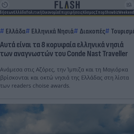
ιδήσεων
Ελλάδα
Πολιτική
Οικονομία
Επιχειρήσεις
Κόσμος
Σπορ
Showbiz
Weekend
Ελλάδα
Ελληνικά Νησιά
Διακοπές
Τουρισμ
Αυτά είναι τα 8 κορυφαία ελληνικά νησιά
των αναγνωστών του Conde Nast Traveller
Ανάμεσα στις Αζόρες, την Ίμπιζα και τη Μαγιόρκα
βρίσκονται και οκτώ νησιά της Ελλάδας στη λίστα
των readers choise awards.