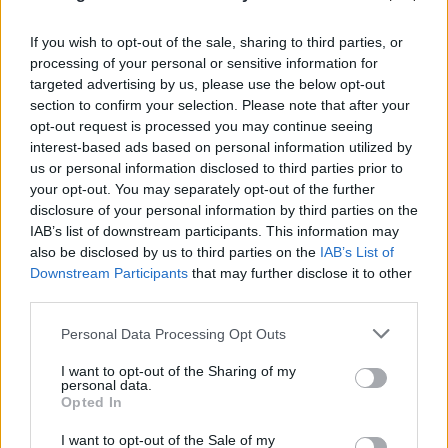
If you wish to opt-out of the sale, sharing to third parties, or
processing of your personal or sensitive information for
targeted advertising by us, please use the below opt-out
section to confirm your selection. Please note that after your
opt-out request is processed you may continue seeing
interest-based ads based on personal information utilized by
us or personal information disclosed to third parties prior to
Breitbart: «Ο Τραμπ θα μείνει στην Ιστορία αν
your opt-out. You may separately opt-out of the further
συμβάλλει στην επιστροφή των Γλυπτών του
disclosure of your personal information by third parties on the
Παρθενώνα»
IAB’s list of downstream participants. This information may
also be disclosed by us to third parties on the
IAB’s List of
06.08.2026
ΓΙΆΝΝΗΣ ΤΣΟΎΡΤΗΣ
Downstream Participants
that may further disclose it to other
third parties.
Please note that this website/app uses one or more Google
Personal Data Processing Opt Outs
services and may gather and store information including but
not limited to your visit or usage behaviour. You may click to
I want to opt-out of the Sharing of my
personal data.
grant or deny consent to Google and its third-party tags to
Opted In
use your data for below specified purposes in below Google
consent section.
I want to opt-out of the Sale of my