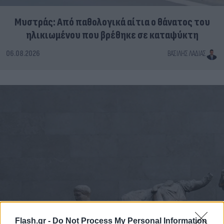
Μυστράς: Από παθολογικά αίτια ο θάνατος του
ηλικιωμένου που βρέθηκε σε καταψύκτη
06.08.2026
ΒΑΣΊΛΗΣ ΛΑΔΙΆΣ
Flash.gr -
Do Not Process My Personal Information