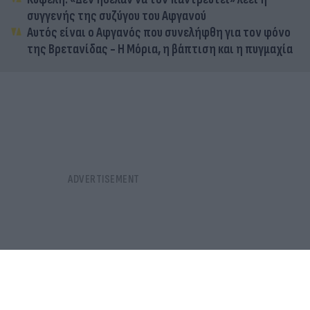
συγγενής της συζύγου του Αφγανού
Αυτός είναι ο Αφγανός που συνελήφθη για τον φόνο
της Βρετανίδας - Η Μόρια, η βάπτιση και η πυγμαχία