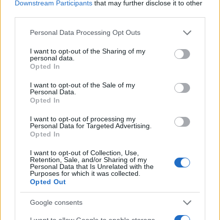
Downstream Participants
that may further disclose it to other
third parties.
Please note that this website/app uses one or more Google
Personal Data Processing Opt Outs
services and may gather and store information including but
not limited to your visit or usage behaviour. You may click to
I want to opt-out of the Sharing of my
personal data.
grant or deny consent to Google and its third-party tags to
Opted In
use your data for below specified purposes in below Google
consent section.
I want to opt-out of the Sale of my
Personal Data.
Opted In
I want to opt-out of processing my
Personal Data for Targeted Advertising.
Opted In
I want to opt-out of Collection, Use,
Retention, Sale, and/or Sharing of my
Personal Data that Is Unrelated with the
Purposes for which it was collected.
Opted Out
Οι κατσαρίδες είναι από τα πιο προσαρμοστικά
έντομα στον πλανήτη. Μπορούν να επιβιώσουν
Google consents
σχεδόν παντού, αρκεί να έχουν πρόσβαση σε
I want to allow Google to enable storage