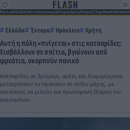
ιδήσεων
Ελλάδα
Πολιτική
Οικονομία
Επιχειρήσεις
Κόσμος
Σπορ
Showbiz
Weekend
Ελλάδα
Έντομα
Ηράκλειο
Κρήτη
Αυτή η πόλη «πνίγεται» στις κατσαρίδες:
Εισβάλλουν σε σπίτια, βγαίνουν από
φρεάτια, σκορπούν πανικό
Κατσαρίδες σε δρόμους, αυλές και διαμερίσματα
μετατρέπουν το Ηράκλειο σε πεδίο μάχης, με
κατοίκους να μιλούν για πρωτοφανή έξαρση του
φαινομένου.