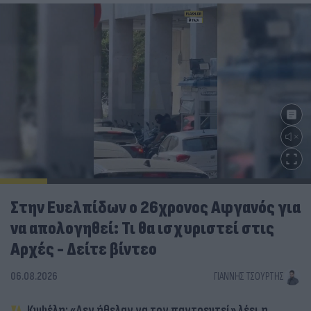
Στην Ευελπίδων ο 26χρονος Αφγανός για
να απολογηθεί: Τι θα ισχυριστεί στις
Αρχές - Δείτε βίντεο
06.08.2026
ΓΙΆΝΝΗΣ ΤΣΟΎΡΤΗΣ
Κυψέλη: «Δεν ήθελαν να τον παντρευτεί» λέει η