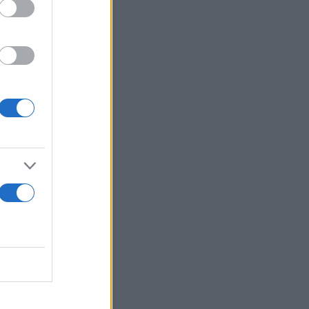
τις BDSM
υχνά ότι
Το γεγονός
ασχολείται με