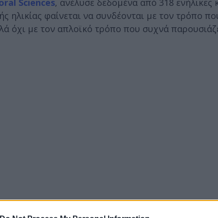
oral Sciences
, ανέλυσε δεδομένα από 318 ενήλικες 
ής ηλικίας φαίνεται να συνδέονται με τον τρόπο πο
λλά όχι με τον απλοϊκό τρόπο που συχνά παρουσιάζ
ρο-ομπρέλα που περιλαμβάνει πρακτικές όπως ακινη