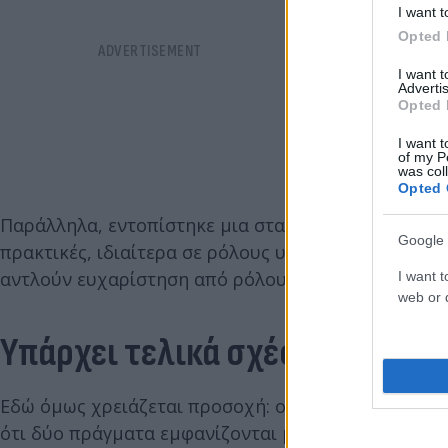
I want t
Opted 
I want 
Advertis
Opted 
I want t
of my P
was col
Opted 
Παράλληλα, εντοπίστηκε μια στατιστική συσχέτιση
Google 
πρακτικές, ιδιαίτερα σε ρόλους υποταγής. Με άλλα 
αντλούν ευχαρίστηση από ρόλους όπου παραχωρού
I want t
web or d
Υπάρχει τελικά σχέση ανάμεσα
Εδώ όμως χρειάζεται προσοχή: οι ίδιοι οι ερευνητές
ότι δύο πράγματα εμφανίζονται μαζί δεν σημαίνει ό