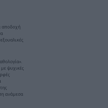
α αποδοχή
να
σεξουαλικές
παθολογία».
 με ψυχικές
ορφές
α
 της
έση ανάμεσα