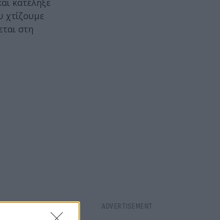
και κατέληξε
υ χτίζουμε
εται στη
τοποίηση με