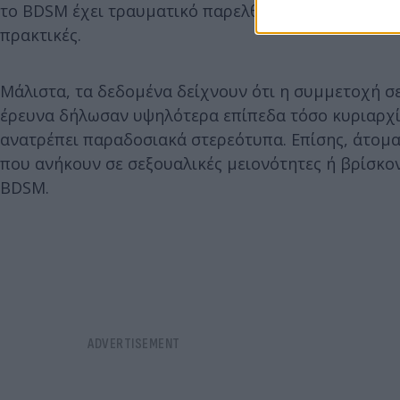
το BDSM έχει τραυματικό παρελθόν – ούτε ότι όσο
πρακτικές.
Μάλιστα, τα δεδομένα δείχνουν ότι η συμμετοχή σ
έρευνα δήλωσαν υψηλότερα επίπεδα τόσο κυριαρχίας
ανατρέπει παραδοσιακά στερεότυπα. Επίσης, άτομα 
που ανήκουν σε σεξουαλικές μειονότητες ή βρίσκο
BDSM.