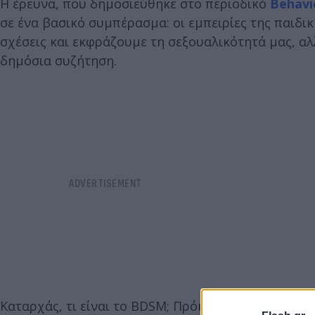
Η έρευνα, που δημοσιεύθηκε στο περιοδικό
Behavi
σε ένα βασικό συμπέρασμα: οι εμπειρίες της παιδικ
σχέσεις και εκφράζουμε τη σεξουαλικότητά μας, α
δημόσια συζήτηση.
Καταρχάς, τι είναι το BDSM; Πρόκειται για έναν ό