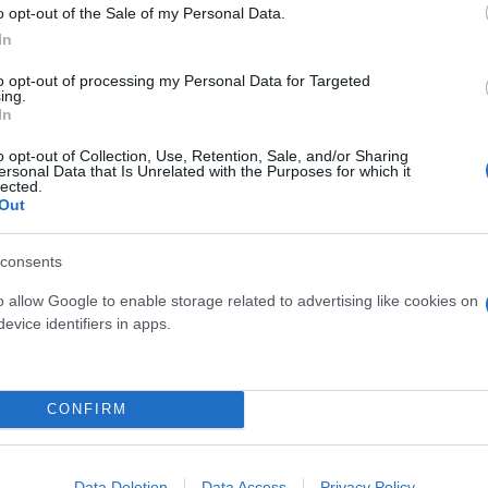
o opt-out of the Sale of my Personal Data.
In
to opt-out of processing my Personal Data for Targeted
ing.
In
o opt-out of Collection, Use, Retention, Sale, and/or Sharing
ersonal Data that Is Unrelated with the Purposes for which it
lected.
Out
 ανάμεσα στην παιδική σεξουαλική κακοποίηση και 
consents
λόγια, όσοι είχαν τέτοιες εμπειρίες ανέφεραν πιο σ
ν τον έλεγχο.
o allow Google to enable storage related to advertising like cookies on
evice identifiers in apps.
 σε τραύμα και BDSM;
CONFIRM
 τονίζουν ότι η συσχέτιση δεν σημαίνει αιτιότητα. 
τι το ένα προκαλεί το άλλο. Δεν ισχύει ότι όποιος 
Data Deletion
Data Access
Privacy Policy