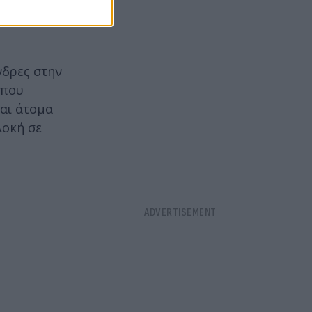
ες
νδρες στην
 που
και άτομα
λοκή σε