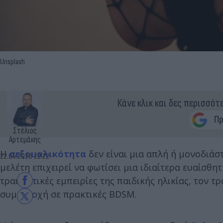
Unsplash
Κάνε κλικ και δες περισσότ
Στέλιος
Αρτεμάκης
Η
σεξουαλικότητα
δεν είναι μια απλή ή μονοδιάσ
22.04.2026 12:22
μελέτη επιχειρεί να φωτίσει μια ιδιαίτερα ευαίσθ
τραυματικές εμπειρίες της παιδικής ηλικίας, τον 
συμμετοχή σε πρακτικές BDSM.