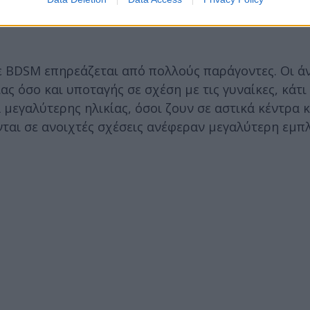
ι έχουν τραυματικό παρελθόν θα στραφούν σε τέτοι
ε BDSM επηρεάζεται από πολλούς παράγοντες. Οι ά
 όσο και υποταγής σε σχέση με τις γυναίκες, κάτι
μεγαλύτερης ηλικίας, όσοι ζουν σε αστικά κέντρα 
νται σε ανοιχτές σχέσεις ανέφεραν μεγαλύτερη εμπ