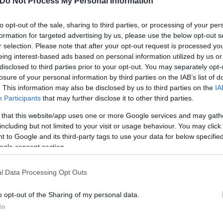
Do Not Process My Personal Information
δομαζοχισμό. Παρά τα στερεότυπα, βασικό χαρακτηρ
αι τα σαφή όρια μεταξύ των συμμετεχόντων.
to opt-out of the sale, sharing to third parties, or processing of your per
formation for targeted advertising by us, please use the below opt-out s
r selection. Please note that after your opt-out request is processed y
θηματικοί δεσμοί από την παι
eing interest-based ads based on personal information utilized by us or
disclosed to third parties prior to your opt-out. You may separately opt-
losure of your personal information by third parties on the IAB’s list of
. This information may also be disclosed by us to third parties on the
IA
Participants
that may further disclose it to other third parties.
υαλική κακοποίηση στην παιδική ηλικία εμφανίζουν
 that this website/app uses one or more Google services and may gath
κόλληση». Πρόκειται για μοτίβα σχέσεων όπου κυ
including but not limited to your visit or usage behaviour. You may click 
 δυσκολία εμπιστοσύνης προς τους άλλους. Αυτά τα
 to Google and its third-party tags to use your data for below specifi
ουν τις ερωτικές και συναισθηματικές σχέσεις στη
ogle consent section.
l Data Processing Opt Outs
o opt-out of the Sharing of my personal data.
In