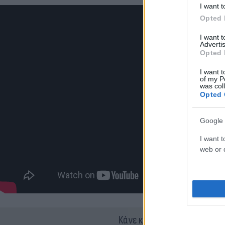
I want t
Opted 
I want 
Advertis
Opted 
I want t
of my P
was col
Opted 
Google 
I want t
web or d
Κάνε κλικ και δες περισσότ