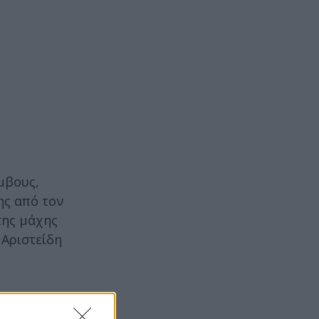
μβους,
ης από τον
της μάχης
 Αριστείδη
ποδεχθεί ο