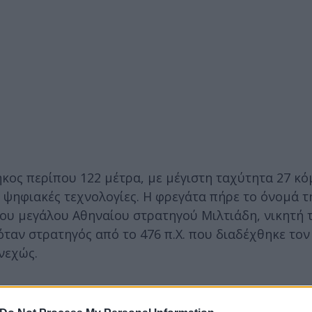
ήκος περίπου 122 μέτρα, με μέγιστη ταχύτητα 27 κό
ψηφιακές τεχνολογίες. Η φρεγάτα πήρε το όνομά τ
λου μεγάλου Αθηναίου στρατηγού Μιλτιάδη, νικητή 
ταν στρατηγός από το 476 π.Χ. που διαδέχθηκε τον
νεχώς.
στάσεις της Naval Group στη Lorient, όπου θα τον υ