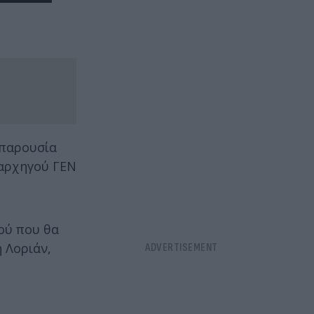
 παρουσία
 αρχηγού ΓΕΝ
κού που θα
 Λοριάν,