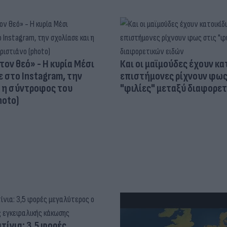
τον θεό» - Η κυρία Μέσι
Και οι μαϊμούδες έχουν κατ
 στο Instagram, την
επιστήμονες ρίχνουν φως
ι η σύντροφος του
"φιλίες" μεταξύ διαφορε
hoto)
τίνια: 3,5 φορές