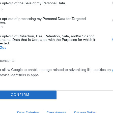
o opt-out of the Sale of my Personal Data.
In
to opt-out of processing my Personal Data for Targeted
ing.
In
o opt-out of Collection, Use, Retention, Sale, and/or Sharing
ersonal Data that Is Unrelated with the Purposes for which it
lected.
Out
consents
o allow Google to enable storage related to advertising like cookies on
evice identifiers in apps.
CONFIRM
ερο
Flash.gr
στην αναζήτηση της
Google
Data Deletion
Data Access
Privacy Policy