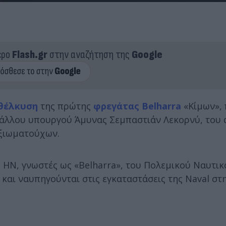
ερο
Flash.gr
στην αναζήτηση της
Google
θέλκυση
της πρώτης
φρεγάτας Belharra
«Κίμων»,
 Γάλλου υπουργού Άμυνας Σεμπαστιάν Λεκορνύ, του
ξιωματούχων.
DI HN, γνωστές ως «Belharra», του Πολεμικού Ναυτι
και ναυπηγούνται στις εγκαταστάσεις της Naval στη