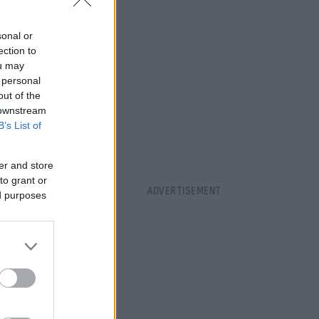
φρεγάτας
sonal or
ection to
ou may
 personal
out of the
 downstream
B’s List of
er and store
to grant or
ed purposes
ό του και