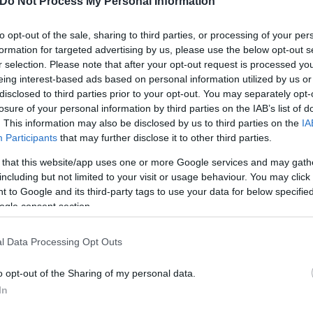
Do Not Process My Personal Information
και θα επιθεωρήσει τις εργασίες ναυπήγησης της 
to opt-out of the sale, sharing to third parties, or processing of your per
formation for targeted advertising by us, please use the below opt-out s
r selection. Please note that after your opt-out request is processed y
eing interest-based ads based on personal information utilized by us or
disclosed to third parties prior to your opt-out. You may separately opt-
losure of your personal information by third parties on the IAB’s list of
. This information may also be disclosed by us to third parties on the
IA
Participants
that may further disclose it to other third parties.
 that this website/app uses one or more Google services and may gath
including but not limited to your visit or usage behaviour. You may click 
 to Google and its third-party tags to use your data for below specifi
ogle consent section.
l Data Processing Opt Outs
νικής Άμυνας, συνοδευόμενος από τον Γάλλο ομόλογ
o opt-out of the Sharing of my personal data.
 και θα παραστεί στην τελετή καθέλκυσής της.
In