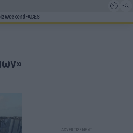
iz
Weekend
FACES
ίμων»