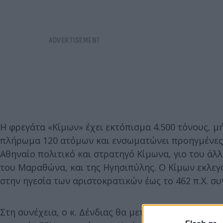
Η φρεγάτα «Κίμων» έχει εκτόπισμα 4.500 τόνους, μ
πλήρωμα 120 ατόμων και ενσωματώνει προηγμένες 
Αθηναίο πολιτικό και στρατηγό Κίμωνα, γιο του άλ
του Μαραθώνα, και της Ηγησιπύλης. Ο Κίμων εκλεγό
στην ηγεσία των αριστοκρατικών έως το 462 π.Χ. συ
Στη συνέχεια, ο κ. Δένδιας θα μεταβεί στις εγκατα