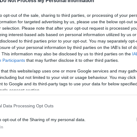
Do Not Process My Personal Information
to opt-out of the sale, sharing to third parties, or processing of your per
formation for targeted advertising by us, please use the below opt-out s
 που απειλείται από έναν άνδρα εμμονικό με την εκ
r selection. Please note that after your opt-out request is processed y
eing interest-based ads based on personal information utilized by us or
έψει τις ζωές όσων θεωρεί υπεύθυνους για την κατ
disclosed to third parties prior to your opt-out. You may separately opt-
cial media, ψηφιακή χειραγώγηση, ψεύτικες ταυτότη
losure of your personal information by third parties on the IAB’s list of
νο φυσική, είναι διαρκής, διάχυτη και κυρίως αόρατ
. This information may also be disclosed by us to third parties on the
IA
Participants
that may further disclose it to other third parties.
 that this website/app uses one or more Google services and may gath
 είναι ίσως η πιο απολαυστικά ανησυχητική εκδοχή 
including but not limited to your visit or usage behaviour. You may click 
με άνεση ανάμεσα στη γοητεία και την καθαρή απειλ
 to Google and its third-party tags to use your data for below specifi
νης ευαλωτότητας, οι οποίες όμως λειτουργούν σαν
ogle consent section.
ρόμου. Πρόθεσή του δεν είναι να κερδίσει τη συμπ
l Data Processing Opt Outs
o opt-out of the Sharing of my personal data.
, τους οποίους ενσαρκώνουν η Amy Adams και ο Pat
In
μάτο ηθικά παραπτώματα. Δεν είναι τόσο αθώοι όσο