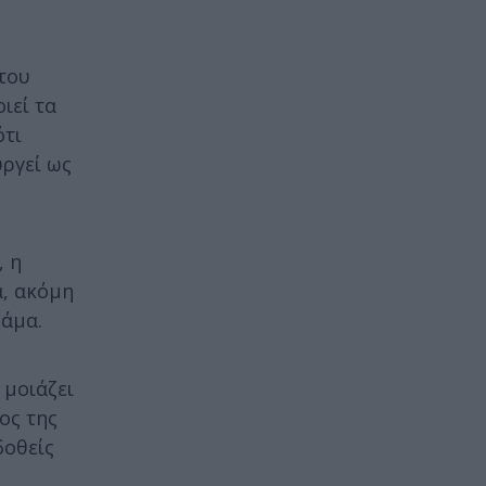
 του
ιεί τα
ότι
υργεί ως
, η
α, ακόμη
ράμα.
 μοιάζει
ος της
δοθείς