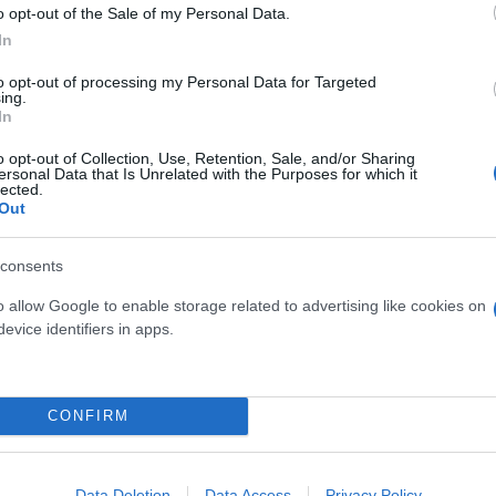
νειακή τους ζωή να καταστρέφεται με τον ερχομό το
o opt-out of the Sale of my Personal Data.
In
ν παρουσία της Lily Collias στον ρόλο της κόρης του
to opt-out of processing my Personal Data for Targeted
ing.
ής πραγματικότητας. Μέσα από τα μάτια της, η απε
In
όνο το ζευγάρι των γονιών, αλλά ολόκληρη την αίσ
o opt-out of Collection, Use, Retention, Sale, and/or Sharing
ersonal Data that Is Unrelated with the Purposes for which it
lected.
Out
consents
o allow Google to enable storage related to advertising like cookies on
evice identifiers in apps.
CONFIRM
Data Deletion
Data Access
Privacy Policy