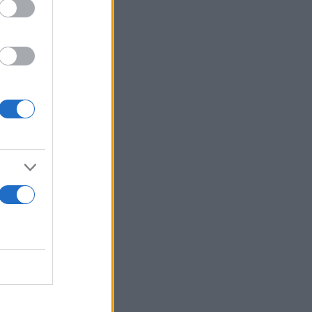
υ Cady.
ς, η
ιλή του
θηση της