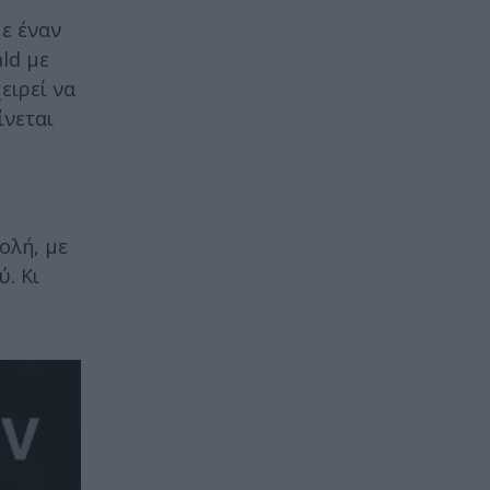
με έναν
ld με
ειρεί να
ίνεται
ολή, με
. Κι