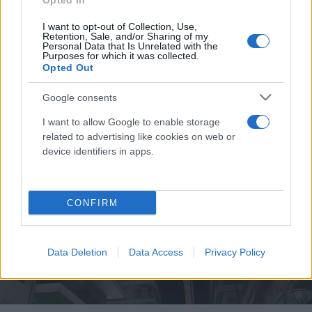
Opted In
Παράλληλα, πραγματοποιήθηκε επιχείρηση
I want to opt-out of Collection, Use,
Retention, Sale, and/or Sharing of my
απεγκλωβισμού και προληπτικής απομάκρυνσης
Personal Data that Is Unrelated with the
Purposes for which it was collected.
ενοίκων από άλλους ορόφους του κτιρίου, καθώς ο
Opted Out
καπνός είχε επεκταθεί στους κοινόχρηστους
χώρους προκαλώντας ανησυχία στους κατοίκους.
Google consents
I want to allow Google to enable storage
related to advertising like cookies on web or
device identifiers in apps.
CONFIRM
Data Deletion
Data Access
Privacy Policy