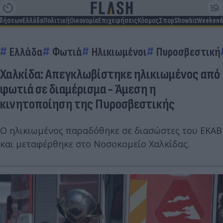
ιδήσεων
Ελλάδα
Πολιτική
Οικονομία
Επιχειρήσεις
Κόσμος
Σπορ
Showbiz
Weekend
Ελλάδα
Φωτιά
Ηλικιωμένοι
Πυροσβεστική
Χαλκίδα: Απεγκλωβίστηκε ηλικιωμένος από
φωτιά σε διαμέρισμα - Άμεση η
κινητοποίηση της Πυροσβεστικής
Ο ηλικιωμένος παραδόθηκε σε διασώστες του ΕΚΑΒ
και μεταφέρθηκε στο Νοσοκομείο Χαλκίδας.