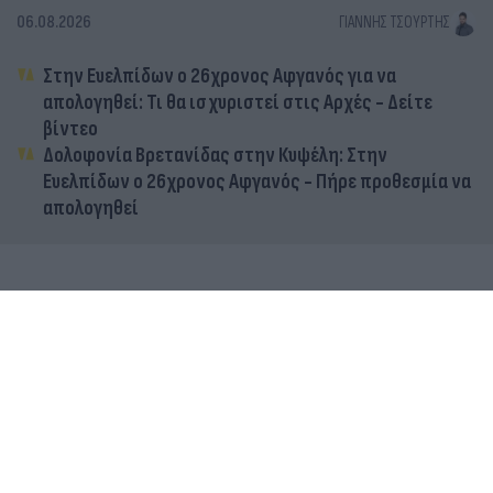
06.08.2026
ΓΙΆΝΝΗΣ ΤΣΟΎΡΤΗΣ
Στην Ευελπίδων ο 26χρονος Αφγανός για να
απολογηθεί: Τι θα ισχυριστεί στις Αρχές - Δείτε
βίντεο
Δολοφονία Βρετανίδας στην Κυψέλη: Στην
Ευελπίδων ο 26χρονος Αφγανός - Πήρε προθεσμία να
απολογηθεί