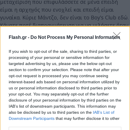
μεταχείριση που επιφυλάσσετε σε μένα επειδή
είμαι η αρχηγός που ενοχλεί και επειδή είμαι
γυναίκα. Κύριε Μάντζο, δεν είναι το Boy’s Club εδώ.
Κάνατε ποτέ διαπραγμάτευση για να μιλήσετε όταν
ζητά το λόγο ο αρχηγός σας;», διερωτήθηκε η Ζωή
Flash.gr -
Do Not Process My Personal Information
Κωνσταντοπούλου.
If you wish to opt-out of the sale, sharing to third parties, or
Οργισμένη αντίδραση Μάντζου - «Είστε ο
processing of your personal or sensitive information for
targeted advertising by us, please use the below opt-out
τελευταίος που μπορεί να μου μιλάει έτσι»,
section to confirm your selection. Please note that after your
η απάντηση της Ζωής
opt-out request is processed you may continue seeing
interest-based ads based on personal information utilized by
us or personal information disclosed to third parties prior to
Ο Δημήτρης Μάντζος σήκωσε το γάντι που του
your opt-out. You may separately opt-out of the further
έριξε η Ζωή Κωνσταντοπούλου, αποκρούοντας - για
disclosure of your personal information by third parties on the
πρώτη φορά με τέτοια ένταση - τα πυρά της, και
IAB’s list of downstream participants. This information may
συγκεκριμένα τις αιχμές περί σεξισμού.
also be disclosed by us to third parties on the
IAB’s List of
Downstream Participants
that may further disclose it to other
«Αφήσατε υπόνοιες για σεξιστική συμπεριφορά.
third parties.
Υπήρξαν πριν από εσάς και άλλες γυναίκες αρχηγοί