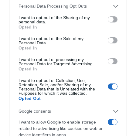
Please note that this website/app uses one or more Google
που έσπασαν τη γυάλινη οροφή των διακρίσεων,
Personal Data Processing Opt Outs
services and may gather and store information including but
μία από αυτές τυγχάνει να είναι η Φώφη
not limited to your visit or usage behaviour. You may click to
I want to opt-out of the Sharing of my
personal data.
Γεννηματά, σε αυτήν οφείλουμε πολλοί από εμάς
grant or deny consent to Google and its third-party tags to
Opted In
το πολιτικό μας "είναι". Στο δικό μου το πρόσωπο
use your data for below specified purposes in below Google
consent section.
δεν έχετε το δικαίωμα να ασκείτε κριτική για δήθεν
I want to opt-out of the Sale of my
Personal Data.
σεξιστική συμπεριφορά!», απάντησε οργισμένα ο
Opted In
Δημήτρης Μάντζος.
I want to opt-out of processing my
Η ομολογουμένως αναπάντεχη κόντρα των δυο
Personal Data for Targeted Advertising.
Opted In
συνεχίστηκε με αμείωτο ρυθμό. «Είστε ο
τελευταίος που μπορεί να μιλάει με αυτόν τον
I want to opt-out of Collection, Use,
Retention, Sale, and/or Sharing of my
τρόπο σε εμένα. Είστε ο τελευταίος που μπορεί να
Personal Data that Is Unrelated with the
Purposes for which it was collected.
με επιτιμά επειδή εγώ δεν κερδίζω τον σεβασμό,
Opted Out
ενώ κάποιες άλλες γυναίκες πρόεδροι τον
Google consents
κέρδισαν. Είστε ενδοτικός, ψηφίζετε υπέρ στις
άρσεις ασυλίας μου», υποστήριξε η Ζωή
I want to allow Google to enable storage
related to advertising like cookies on web or
Κωνσταντοπούλου, ενώ στράφηκε ξανά κατά του
device identifiers in apps.