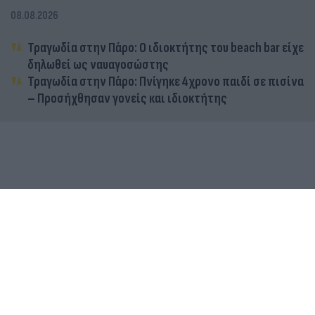
08.08.2026
Τραγωδία στην Πάρο: Ο ιδιοκτήτης του beach bar είχε
δηλωθεί ως ναυαγοσώστης
Τραγωδία στην Πάρο: Πνίγηκε 4χρονο παιδί σε πισίνα
– Προσήχθησαν γονείς και ιδιοκτήτης