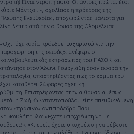
ντροπή! Είναι ντροπή αυτό! Οι άντρες πρώτα, έτσι
κύριε Μάντζο…», σχολίασε η πρόεδρος της
Πλεύσης Ελευθερίας, αποχωρώντας μάλιστα για
λίγα λεπτά από την αίθουσα της Ολομέλειας.
«Όχι, όχι κυρία πρόεδρε. Ευχαριστώ για την
παραχώρηση της σειράς», ανέφερε ο
κοινοβουλευτικός εκπρόσωπος του ΠΑΣΟΚ και
απάντησε στον Άδωνι Γεωργιάδη όσον αφορά την
τροπολογία, υποστηρίζοντας πως το κόμμα του
έχει καταθέσει 24 φορές σχετική
ρύθμιση. Επιστρέφοντας στην αίθουσα αμέσως
μετά, η Ζωή Κωνσταντοπούλου είπε απευθυνόμενη
στον «πράσινο» αντιπρόεδρο Πάρι
Κουκουλόπουλο: «Έχετε υποχρέωση να με
σέβεστε!». «Κι εσείς έχετε υποχρέωση να σέβεστε
τον εαυτό σας και την αλήθεια. Εγώ σας έδωσα το