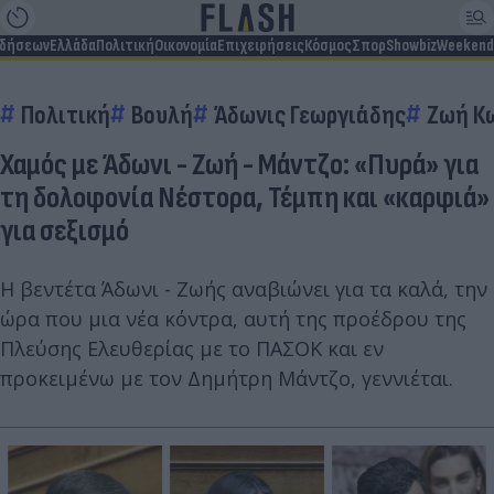
ιδήσεων
Ελλάδα
Πολιτική
Οικονομία
Επιχειρήσεις
Κόσμος
Σπορ
Showbiz
Weekend
Πολιτική
Βουλή
Άδωνις Γεωργιάδης
Ζωή Κ
Χαμός με Άδωνι - Ζωή - Μάντζο: «Πυρά» για
τη δολοφονία Νέστορα, Τέμπη και «καρφιά»
για σεξισμό
Η βεντέτα Άδωνι - Ζωής αναβιώνει για τα καλά, την
ώρα που μια νέα κόντρα, αυτή της προέδρου της
Πλεύσης Ελευθερίας με το ΠΑΣΟΚ και εν
προκειμένω με τον Δημήτρη Μάντζο, γεννιέται.