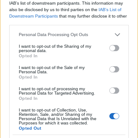
Οι τιμές των εισιτηρίων ανά θύρα έχουν ως εξής:
IAB’s list of downstream participants. This information may
also be disclosed by us to third parties on the
IAB’s List of
Downstream Participants
that may further disclose it to other
third parties.
Please note that this website/app uses one or more Google
Personal Data Processing Opt Outs
services and may gather and store information including but
not limited to your visit or usage behaviour. You may click to
I want to opt-out of the Sharing of my
personal data.
grant or deny consent to Google and its third-party tags to
Opted In
use your data for below specified purposes in below Google
consent section.
I want to opt-out of the Sale of my
Personal Data.
Opted In
I want to opt-out of processing my
Personal Data for Targeted Advertising.
Opted In
I want to opt-out of Collection, Use,
Retention, Sale, and/or Sharing of my
Personal Data that Is Unrelated with the
Purposes for which it was collected.
Opted Out