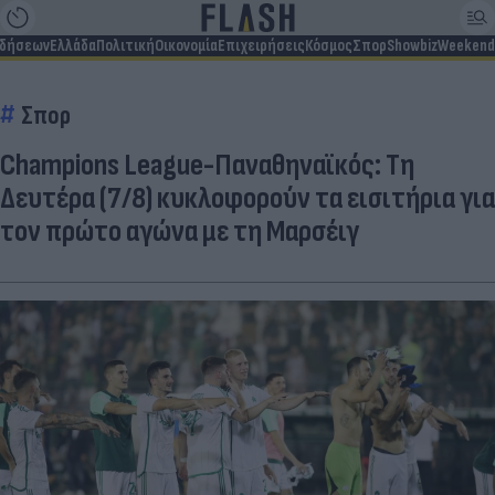
ιδήσεων
Ελλάδα
Πολιτική
Οικονομία
Επιχειρήσεις
Κόσμος
Σπορ
Showbiz
Weekend
Σπορ
Champions League-Παναθηναϊκός: Τη
Δευτέρα (7/8) κυκλοφορούν τα εισιτήρια για
τον πρώτο αγώνα με τη Μαρσέιγ