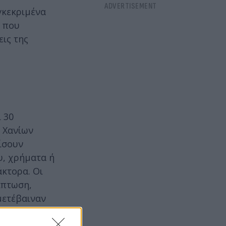
γκεκριμένα
η που
ις της
 30
 Χανίων
ίσουν
υ, χρήματα ή
άκτορα. Οι
ίπτωση,
μετέβαιναν