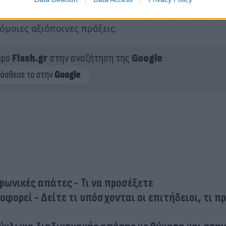
οδιεύθυνσης Δίωξης και Εξιχνίασης Εγκλημάτων Χα
ων τυχόν συνεργών τους, όσο και για την πλήρη διε
όμοιες αξιόποινες πράξεις.
ερο
Flash.gr
στην αναζήτηση της
Google
φωνικές απάτες - Τι να προσέξετε
οφορεί - Δείτε τι υπόσχονται οι επιτήδειοι, τι π