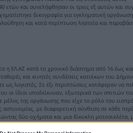
40 ετών και συνελήφθησαν οι τρεις εξ αυτών και συ
σχηματίστηκε δικογραφία για εγκληματική οργάνωσ
ολούθηση και κατά περίπτωση ληστεία και παραβάσε
 η ΕΛ.ΑΣ κατά το χρονικό διάστημα από 16 έως και
ταθερές και κινητές συνδέσεις κατοίκων του Δήμου
ε ως λογιστές. Σε έξι περιπτώσεις κατάφεραν να πε
υ οι ίδιοι υποδείκνυαν, εξωτερικά των σπιτιών το
 μέλος της οργάνωσης που είχε το ρόλο του εισπρ
ς αστυνομίας, με διαφορετική σύνθεση σε κάθε περ
ώντας δύο οχήματα και μια δίκυκλη μοτοσικλέτα, 
 χρήματα.