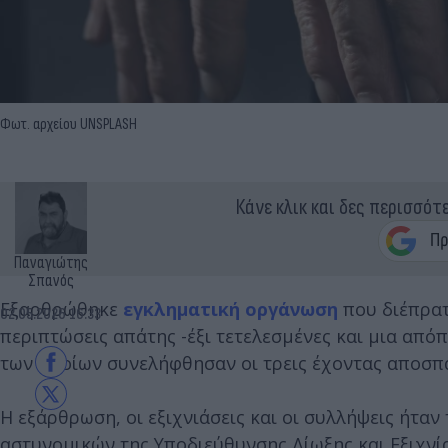
Φωτ. αρχείου UNSPLASH
Κάνε κλικ και δες περισσότ
Παναγιώτης
Σπανός
Εξαρθρώθηκε
εγκληματική οργάνωση
που διέπρα
02.05.2026 16:33
περιπτώσεις απάτης -έξι τετελεσμένες και μια από
των οποίων συνελήφθησαν οι τρεις έχοντας αποσπά
Η εξάρθρωση, οι εξιχνιάσεις και οι συλλήψεις ήτα
αστυνομικών της Υποδιεύθυνσης Δίωξης και Εξιχνία