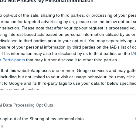
Do Not Process My Personal Information
είστηκε και συγκέντρωσε κοσμήματα και χρήματα, 
ρησε να εισέλθει ξανά στο σπίτι της, ωστόσο εκείν
to opt-out of the sale, sharing to third parties, or processing of your per
formation for targeted advertising by us, please use the below opt-out s
ε την τσάντα αφαιρώντας την και τράπηκε σε φυγή.
r selection. Please note that after your opt-out request is processed y
σπάσουν χρηματικά ποσά και κοσμήματα συνολικής
eing interest-based ads based on personal information utilized by us or
disclosed to third parties prior to your opt-out. You may separately opt-
losure of your personal information by third parties on the IAB’s list of
. This information may also be disclosed by us to third parties on the
IA
Participants
that may further disclose it to other third parties.
 that this website/app uses one or more Google services and may gath
including but not limited to your visit or usage behaviour. You may click 
 to Google and its third-party tags to use your data for below specifi
ogle consent section.
l Data Processing Opt Outs
o opt-out of the Sharing of my personal data.
In