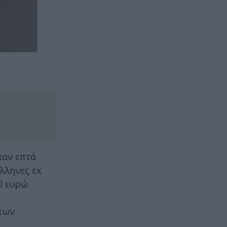
καν επτά
λληνες εκ
0 ευρώ
 των