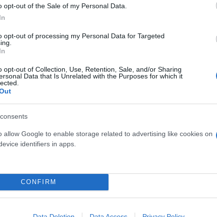
o opt-out of the Sale of my Personal Data.
In
to opt-out of processing my Personal Data for Targeted
ing.
ική επιχείρηση από την Υποδιεύθυνση Δίωξης και 
In
πίστηκαν δύο εκ των δραστών και συγκεκριμένα ο 
o opt-out of Collection, Use, Retention, Sale, and/or Sharing
οχήματα στον Πειραιά και κατόπιν ενημέρωσης συνε
ersonal Data that Is Unrelated with the Purposes for which it
lected.
ς Εγκλημάτων Κερατσινίου - Δραπετσώνας και του 
Out
ρου ενώ τα οχήματα κατασχέθηκαν.
consents
οικίες τους σε περιοχή των Χανίων από αστυνομικο
o allow Google to enable storage related to advertising like cookies on
Χανίων συνελήφθη και ο 21χρονος ενώ βρέθηκαν κα
evice identifiers in apps.
 5.000 ευρώ, πλήθος ενδυμάτων, κινητά τηλέφωνα,
ε ένας εκ των δραστών σε μια περίπτωση παραλαβή
ρησιμοποιούσαν για τη δράση τους». Μέρος των κο
CONFIRM
καν.
Data Deletion
Data Access
Privacy Policy