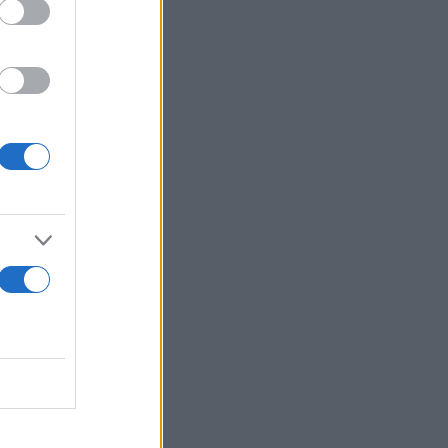
Εξιχνίασης
27χρονος και
λήφθησαν
Τμήματος
ύς της
ι
 24
ς
σμημάτων