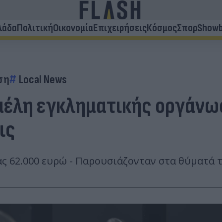
λάδα
Πολιτική
Οικονομία
Επιχειρήσεις
Κόσμος
Σπορ
Showb
ση
Local News
α μέλη εγκληματικής οργάν
ις
ς 62.000 ευρώ - Παρουσιάζονταν στα θύματά 