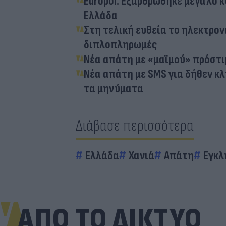
Europol: Εξαρθρώθηκε μεγάλο 
Ελλάδα
Στη τελική ευθεία το ηλεκτρο
διπλοπληρωμές
Νέα απάτη με «μαϊμού» πρόστι
Νέα απάτη με SMS για δήθεν κ
τα μηνύματα
Διάβασε περισσότερα
Ελλάδα
Χανιά
Απάτη
Εγκλ
ΑΠΟ ΤΟ ΔΙΚΤΥΟ