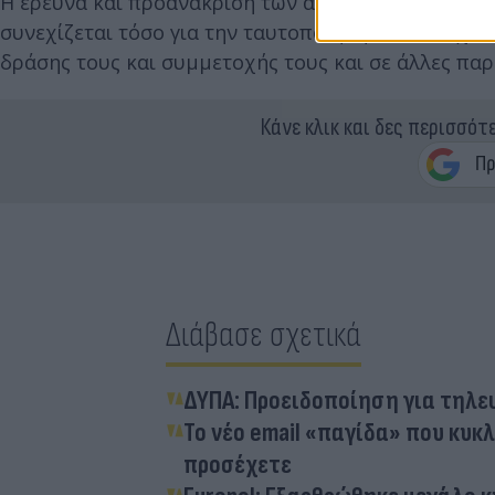
Η έρευνα και προανάκριση των αστυνομικών της Υπ
συνεχίζεται τόσο για την ταυτοποίηση των στοιχεί
δράσης τους και συμμετοχής τους και σε άλλες παρ
Κάνε κλικ και δες περισσότ
Διάβασε σχετικά
ΔΥΠΑ: Προειδοποίηση για τηλε
Το νέο email «παγίδα» που κυκλ
προσέχετε