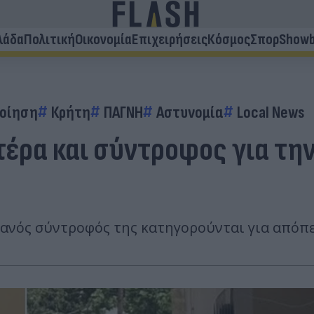
λάδα
Πολιτική
Οικονομία
Επιχειρήσεις
Κόσμος
Σπορ
Showb
οίηση
Κρήτη
ΠΑΓΝΗ
Αστυνομία
Local News
τέρα και σύντροφος για τη
τανός σύντροφός της κατηγορούνται για απόπ