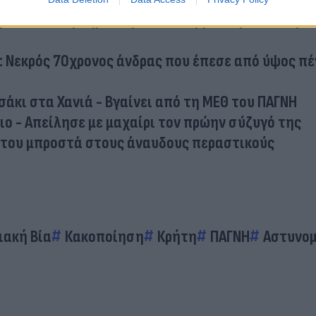
μπει σε εξάρτημα πυραύλου ξεβράστηκε σε παρα
: Νεκρός 70χρονος άνδρας που έπεσε από ύψος πέ
σάκι στα Χανιά - Βγαίνει από τη ΜΕΘ του ΠΑΓΝΗ
ο - Απείλησε με μαχαίρι τον πρώην σύζυγό της
 του μπροστά στους άναυδους περαστικούς
ιακή Βία
Κακοποίηση
Κρήτη
ΠΑΓΝΗ
Αστυνομ