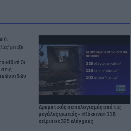
οικίδια! Οι
 στις
τικών ειδών
Δραματικός ο απολογισμός από τις
μεγάλες φωτιές - «Κόκκινα» 118
κτίρια σε 325 ελέγχους