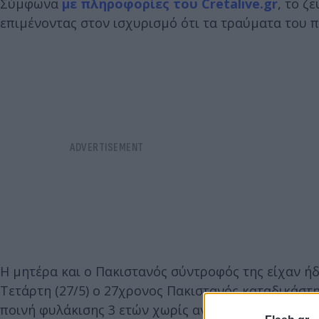
Σύμφωνα
με πληροφορίες του Cretalive.gr
, το ζ
επιμένοντας στον ισχυρισμό ότι τα τραύματα του 
Η μητέρα και ο Πακιστανός σύντροφός της είχαν ήδ
Τετάρτη (27/5) ο 27χρονος Πακιστανός καταδικάσ
ποινή φυλάκισης 3 ετών χωρίς αναστολή για το αδ