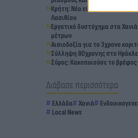
Κρήτη: Νέο εύρημα που παραπέ
Λασιθίου
Εργατικό δυστύχημα στα Χανιά
μέτρων
Αισιοδοξία για το 3χρονο κοριτ
Σύλληψη 80χρονης στο Ηράκλει
Σύρος: Κακοποιούσε το βρέφος
Διάβασε περισσότερα
Ελλάδα
Χανιά
Ενδοοικογενε
Local News