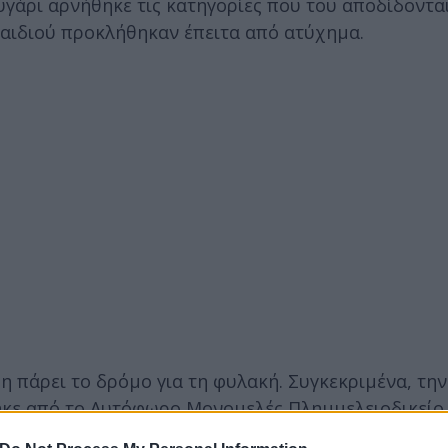
ευγάρι αρνήθηκε τις κατηγορίες που του αποδίδονται
παιδιού προκλήθηκαν έπειτα από ατύχημα.
η πάρει το δρόμο για τη φυλακή. Συγκεκριμένα, τη
τηκε από το Αυτόφωρο Μονομελές Πλημμελειοδικείο
ίκημα της παράνομης εισόδου στη χώρα, ενώ μόλις 