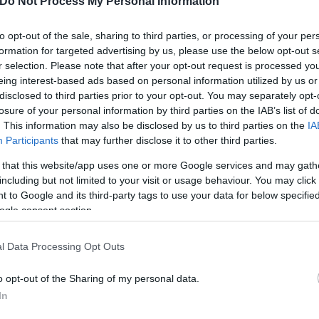
Do Not Process My Personal Information
 φυλάκισης 3 ετών, επίσης χωρίς αναστολή, για το 
to opt-out of the sale, sharing to third parties, or processing of your per
formation for targeted advertising by us, please use the below opt-out s
r selection. Please note that after your opt-out request is processed y
πηρεσιών είναι να κινηθούν οι διαδικασίες για την
eing interest-based ads based on personal information utilized by us or
αι στο νοσοκομείο Χανίων, τα δύο στην Παιδιατρική
disclosed to third parties prior to your opt-out. You may separately opt-
χα.
losure of your personal information by third parties on the IAB’s list of
. This information may also be disclosed by us to third parties on the
IA
Participants
that may further disclose it to other third parties.
 that this website/app uses one or more Google services and may gath
including but not limited to your visit or usage behaviour. You may click 
 to Google and its third-party tags to use your data for below specifi
ogle consent section.
l Data Processing Opt Outs
o opt-out of the Sharing of my personal data.
In