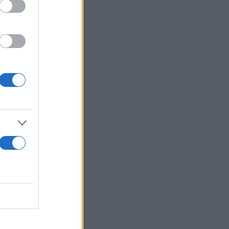
ς
ζούσε η
για