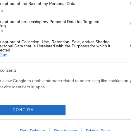
o opt-out of the Sale of my Personal Data.
In
ερο
Flash.gr
στην αναζήτηση της
Google
to opt-out of processing my Personal Data for Targeted
ing.
In
o opt-out of Collection, Use, Retention, Sale, and/or Sharing
ersonal Data that Is Unrelated with the Purposes for which it
lected.
Out
consents
o allow Google to enable storage related to advertising like cookies on
α της 3χρονης και ο 27χρονος- Αναζητούν ασφαλέ
evice identifiers in apps.
η - Σοκαριστικές εικόνες από το θερμοκήπιο που 
CONFIRM
ητέρα της 3χρονης και τον 27χρονο - Κατηγορίες 
Data Deletion
Data Access
Privacy Policy