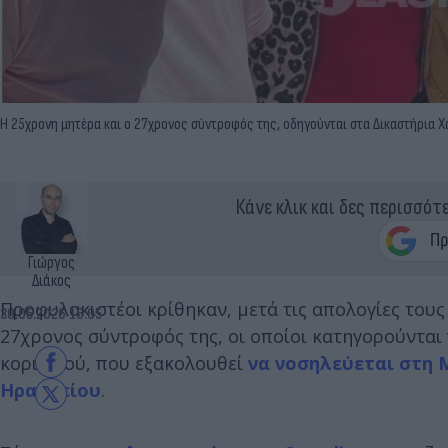
H 25χρονη μητέρα και ο 27χρονος σύντροφός της, οδηγούνται στα Δικαστήρια Χ
Κάνε κλικ και δες περισσότ
Γιώργος
Διάκος
Προφυλακιστέοι κρίθηκαν, μετά τις απολογίες τους
30.05.2026 16:05
27χρονος σύντροφός της, οι οποίοι κατηγορούνται
κοριτσιού, που εξακολουθεί
να νοσηλεύεται στη
Ηρακλείου
.