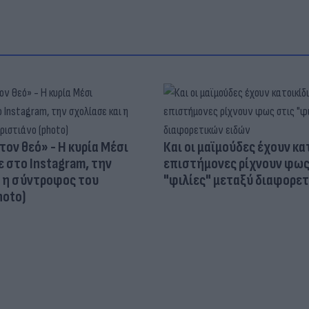
τον θεό» - Η κυρία Μέσι
Και οι μαϊμούδες έχουν κατ
 στο Instagram, την
επιστήμονες ρίχνουν φως
ι η σύντροφος του
"φιλίες" μεταξύ διαφορε
hoto)