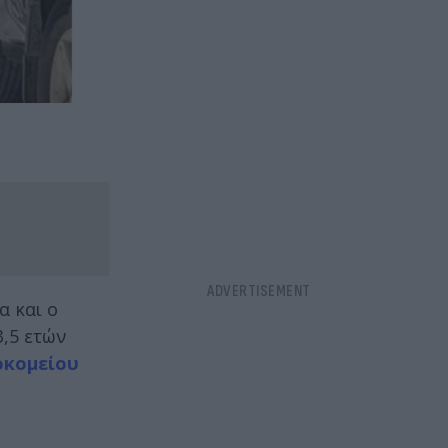
α και ο
3,5 ετών
οκομείου