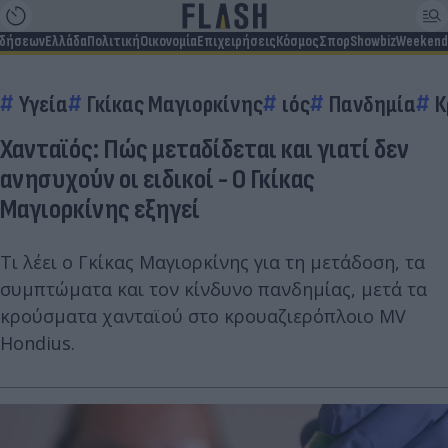
ιδήσεων
Ελλάδα
Πολιτική
Οικονομία
Επιχειρήσεις
Κόσμος
Σπορ
Showbiz
Weekend
Υγεία
Γκίκας Μαγιορκίνης
ιός
Πανδημία
Κ
Χανταϊός: Πώς μεταδίδεται και γιατί δεν
ανησυχούν οι ειδικοί - Ο Γκίκας
Μαγιορκίνης εξηγεί
Τι λέει ο Γκίκας Μαγιορκίνης για τη μετάδοση, τα
συμπτώματα και τον κίνδυνο πανδημίας, μετά τα
κρούσματα χανταϊού στο κρουαζιερόπλοιο MV
Hondius.