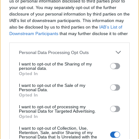
us or personal information disclosed to third parties prior to
your opt-out. You may separately opt-out of the further
disclosure of your personal information by third parties on the
IAB’s list of downstream participants. This information may
also be disclosed by us to third parties on the
IAB’s List of
Downstream Participants
that may further disclose it to other
third parties.
Please note that this website/app uses one or more Google
Personal Data Processing Opt Outs
services and may gather and store information including but
not limited to your visit or usage behaviour. You may click to
I want to opt-out of the Sharing of my
personal data.
grant or deny consent to Google and its third-party tags to
Opted In
use your data for below specified purposes in below Google
consent section.
I want to opt-out of the Sale of my
Personal Data.
Opted In
I want to opt-out of processing my
Personal Data for Targeted Advertising.
Opted In
Τι λένε οι ειδικοί για θνητότητα και κρούσματα
I want to opt-out of Collection, Use,
Σύμφωνα με τον ίδιο, η εκτιμώμενη θνητότητα των
Retention, Sale, and/or Sharing of my
Personal Data that Is Unrelated with the