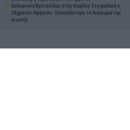
Δολοφονία Βρετανίδας στην Κυψέλη: Στη φυλακή ο
26χρονος Αφγανός- Επικαλέστηκε το δικαίωμα της
σιωπής