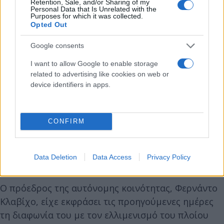
Retention, Sale, and/or Sharing of my
Personal Data that Is Unrelated with the
Purposes for which it was collected.
Στη συνέχεια θα μεταφερθούν σε στρατιωτικό
Opted Out
νοσοκομείο, όπου θα παραμείνουν σε ατομικά
Google consents
δωμάτια χωρίς επισκέψεις. Οι υγειονομικές αρχές
της Ισπανίας ανακοίνωσαν ότι θα υποβληθούν σε
I want to allow Google to enable storage
related to advertising like cookies on web or
PCR τεστ κατά την άφιξη και επτά ημέρες αργότερα.
device identifiers in apps.
Αντιδράσεις και φόβοι στις Κανάριες Νήσους
CONFIRM
Η άφιξη του πλοίου έχει προκαλέσει έντονες
αντιδράσεις στην Τενερίφη και συνολικά στις
Κανάριες Νήσους.
Data Deletion
Data Access
Privacy Policy
Ο πρόεδρος της αυτόνομης κοινότητας, Φερνάντο
Κλαβίχο, είχε εκφράσει τις προηγούμενες ημέρες
τη διαφωνία του με τον ελλιμενισμό του πλοίου