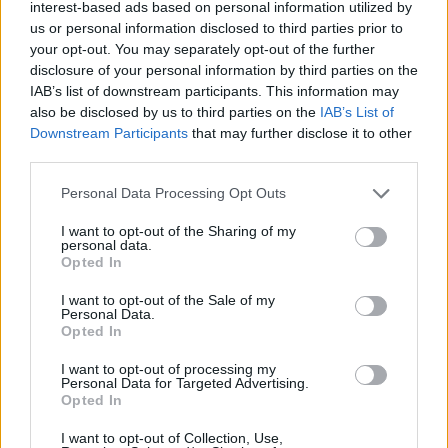
interest-based ads based on personal information utilized by
us or personal information disclosed to third parties prior to
your opt-out. You may separately opt-out of the further
disclosure of your personal information by third parties on the
IAB’s list of downstream participants. This information may
also be disclosed by us to third parties on the
IAB’s List of
Downstream Participants
that may further disclose it to other
third parties.
Please note that this website/app uses one or more Google
Personal Data Processing Opt Outs
services and may gather and store information including but
Μετά από αρχική αξιολόγηση, θα τεθούν υπό
not limited to your visit or usage behaviour. You may click to
I want to opt-out of the Sharing of my
καθημερινή παρακολούθηση κατ' οίκον για
personal data.
grant or deny consent to Google and its third-party tags to
Opted In
διάστημα 42 ημερών, όπως σημειώνει το
CNN
.
use your data for below specified purposes in below Google
consent section.
I want to opt-out of the Sale of my
Personal Data.
Παράλληλα, οι 14 Ισπανοί επιβάτες θα
Opted In
αποβιβαστούν πρώτοι, φορώντας μάσκες υψηλής
I want to opt-out of processing my
προστασίας FFP2, όπως και το προσωπικό που
Personal Data for Targeted Advertising.
Opted In
συμμετέχει στις μεταφορές και τις επιχειρήσεις
υποστήριξης.
I want to opt-out of Collection, Use,