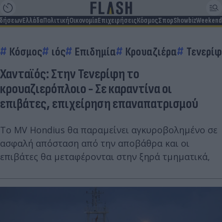
ιδήσεων
Ελλάδα
Πολιτική
Οικονομία
Επιχειρήσεις
Κόσμος
Σπορ
Showbiz
Weekend
Κόσμος
ιός
Επιδημία
Κρουαζιέρα
Τενερί
Χανταϊός: Στην Τενερίφη το
κρουαζιερόπλοιο - Σε καραντίνα οι
επιβάτες, επιχείρηση επαναπατρισμού
Το MV Hondius θα παραμείνει αγκυροβολημένο σε
ασφαλή απόσταση από την αποβάθρα και οι
επιβάτες θα μεταφέρονται στην ξηρά τμηματικά,