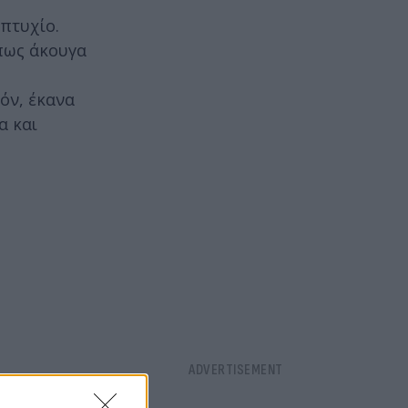
πτυχίο.
όπως άκουγα
όν, έκανα
α και