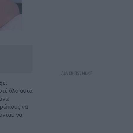
χει
οτέ όλο αυτό
κάνω
θρώπους να
ονται, να