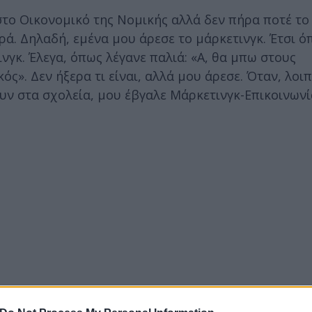
το Οικονομικό της Νομικής αλλά δεν πήρα ποτέ το 
ά. Δηλαδή, εμένα μου άρεσε το μάρκετινγκ. Έτσι 
τινγκ. Έλεγα, όπως λέγανε παλιά: «Α, θα μπω στους
». Δεν ήξερα τι είναι, αλλά μου άρεσε. Όταν, λοιπ
ν στα σχολεία, μου έβγαλε Μάρκετινγκ-Επικοινωνί