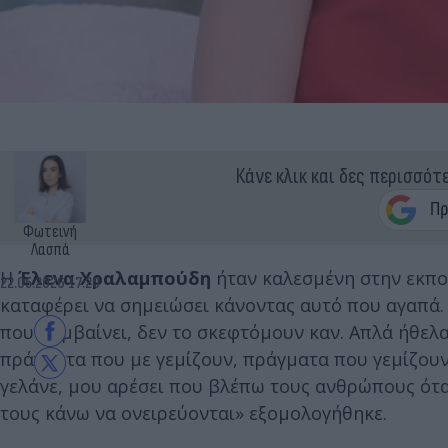
Κάνε κλικ και δες περισσότ
Φωτεινή
Λασπά
Η
Έλενα Χραλαμπούδη
ήταν καλεσμένη στην εκπομ
22.05.2026 17:20
καταφέρει να σημειώσει κάνοντας αυτό που αγαπά.
που συμβαίνει, δεν το σκεφτόμουν καν. Απλά ήθε
πράγματα που με γεμίζουν, πράγματα που γεμίζου
γελάνε, μου αρέσει που βλέπω τους ανθρώπους όταν
τους κάνω να ονειρεύονται» εξομολογήθηκε.