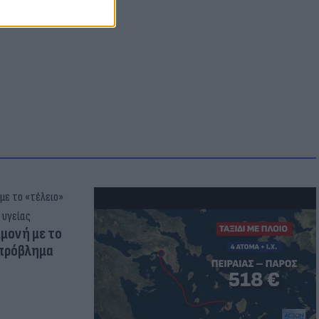
μμονή με το
 πρόβλημα