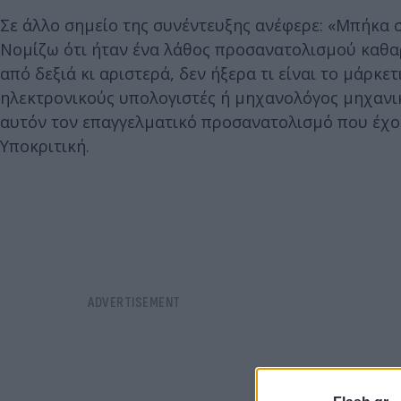
Σε άλλο σημείο της συνέντευξης ανέφερε: «Μπήκα σ
Νομίζω ότι ήταν ένα λάθος προσανατολισμού καθαρ
από δεξιά κι αριστερά, δεν ήξερα τι είναι το μάρκε
ηλεκτρονικούς υπολογιστές ή μηχανολόγος μηχανικός
αυτόν τον επαγγελματικό προσανατολισμό που έχου
Υποκριτική.