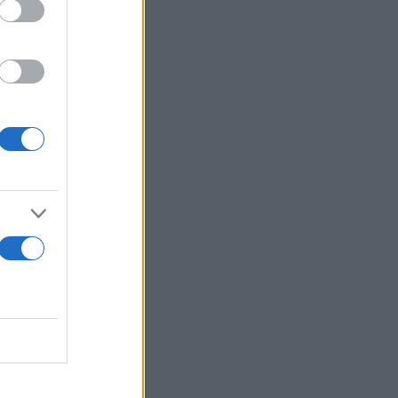
ουν
η -
 σε μια
ρέσει η