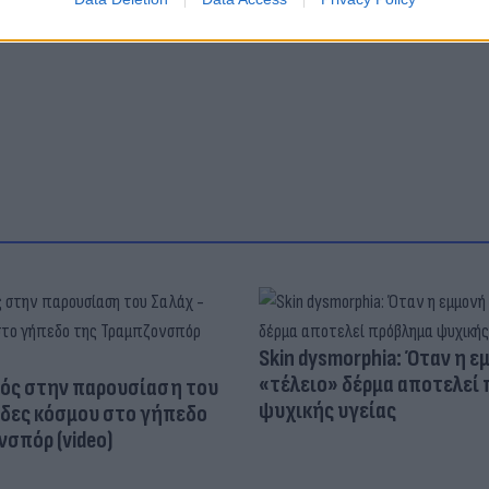
Skin dysmorphia: Όταν η ε
«τέλειο» δέρμα αποτελεί
ός στην παρουσίαση του
ψυχικής υγείας
άδες κόσμου στο γήπεδο
σπόρ (video)