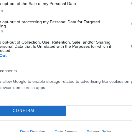
o opt-out of the Sale of my Personal Data.
In
to opt-out of processing my Personal Data for Targeted
ing.
In
o opt-out of Collection, Use, Retention, Sale, and/or Sharing
ersonal Data that Is Unrelated with the Purposes for which it
ινα έγκυος, δεν με ήξερε ούτε η μάνα μου και ήμ
lected.
Out
ά μου και σκέφτηκα ότι δεν θα πάρω ποτέ σύνταξ
consents
o allow Google to enable storage related to advertising like cookies on
ίνω σε καλούπι, έχω άναρχο λόγο, θα έκανα κακό
evice identifiers in apps.
ω να είμαι χαρούμενη στη ζωή μόνο επειδή μου α
CONFIRM
Data Deletion
Data Access
Privacy Policy