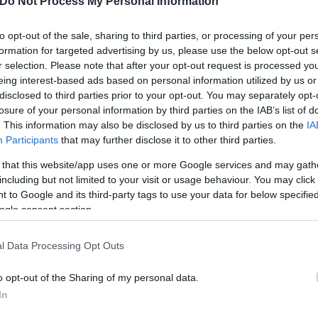
Do Not Process My Personal Information
to opt-out of the sale, sharing to third parties, or processing of your per
είναι το Οικονομικό της Νομικής και μετά αν θέλεις
formation for targeted advertising by us, please use the below opt-out s
κάν’ το». Και τελικά τα έκανα μόνη μου και τα δύο. 
r selection. Please note that after your opt-out request is processed y
eing interest-based ads based on personal information utilized by us or
disclosed to third parties prior to your opt-out. You may separately opt-
losure of your personal information by third parties on the IAB’s list of
. This information may also be disclosed by us to third parties on the
IA
Participants
that may further disclose it to other third parties.
 that this website/app uses one or more Google services and may gath
including but not limited to your visit or usage behaviour. You may click 
 to Google and its third-party tags to use your data for below specifi
ogle consent section.
l Data Processing Opt Outs
ερο
Flash.gr
στην αναζήτηση της
Google
o opt-out of the Sharing of my personal data.
In