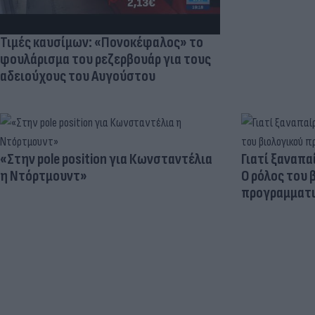
Τιμές καυσίμων: «Πονοκέφαλος» το
φουλάρισμα του ρεζερβουάρ για τους
αδειούχους του Αυγούστου
«Στην pole position για Κωνσταντέλια
Γιατί ξαναπα
η Ντόρτμουντ»
Ο ρόλος του 
προγραμματι