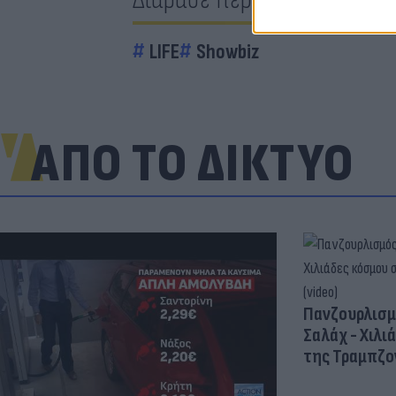
LIFE
Showbiz
ΑΠΟ ΤΟ ΔΙΚΤΥΟ
Πανζουρλισμ
Σαλάχ - Χιλι
της Τραμπζον