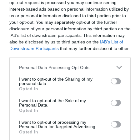
opt-out request is processed you may continue seeing
καθρέφτη, σηκώνοντας την μπλούζα της για να
interest-based ads based on personal information utilized by
δείξει την κοιλιά της.
us or personal information disclosed to third parties prior to
your opt-out. You may separately opt-out of the further
disclosure of your personal information by third parties on the
Τότε, είχε ξεκαθαρίσει ότι η κοιλιά της «δεν έχει
IAB’s list of downstream participants. This information may
μωρό». «Έχω μια κύστη στην ωοθήκη μου στο
also be disclosed by us to third parties on the
IAB’s List of
μέγεθος ενός μήλου», είχε γράψει τότε η Μπίμπερ
Downstream Participants
that may further disclose it to other
third parties.
στη λεζάντα της φωτογραφίας.
Please note that this website/app uses one or more Google
Personal Data Processing Opt Outs
services and may gather and store information including but
Δείτε το Instagram story:
not limited to your visit or usage behaviour. You may click to
I want to opt-out of the Sharing of my
personal data.
grant or deny consent to Google and its third-party tags to
Opted In
use your data for below specified purposes in below Google
consent section.
I want to opt-out of the Sale of my
Personal Data.
Opted In
I want to opt-out of processing my
Personal Data for Targeted Advertising.
Opted In