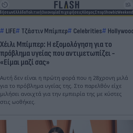
ιδήσεων
Ελλάδα
Πολιτική
Οικονομία
Επιχειρήσεις
Κόσμος
Σπορ
Showbiz
Weekend
LIFE
Τζάστιν Μπίμπερ
Celebrities
Hollywood
Χέιλι Μπίμπερ: H εξομολόγηση για το
πρόβλημα υγείας που αντιμετωπίζει -
«Είμαι μαζί σας»
Αυτή δεν είναι η πρώτη φορά που η 28χρονη μιλά
για το πρόβλημα υγείας της. Στο παρελθόν είχε
μιλήσει ανοιχτά για την εμπειρία της με κύστες
στις ωοθήκες.