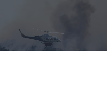
«Hot-dry-windy»: Το καιρικό κοκτέιλ
που προκαλεί συναγερμό για φωτιές το