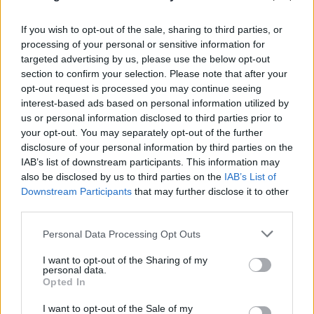
If you wish to opt-out of the sale, sharing to third parties, or
processing of your personal or sensitive information for
targeted advertising by us, please use the below opt-out
section to confirm your selection. Please note that after your
opt-out request is processed you may continue seeing
interest-based ads based on personal information utilized by
us or personal information disclosed to third parties prior to
your opt-out. You may separately opt-out of the further
disclosure of your personal information by third parties on the
IAB’s list of downstream participants. This information may
also be disclosed by us to third parties on the
IAB’s List of
Downstream Participants
that may further disclose it to other
third parties.
Please note that this website/app uses one or more Google
Personal Data Processing Opt Outs
services and may gather and store information including but
not limited to your visit or usage behaviour. You may click to
I want to opt-out of the Sharing of my
personal data.
grant or deny consent to Google and its third-party tags to
Opted In
use your data for below specified purposes in below Google
consent section.
I want to opt-out of the Sale of my