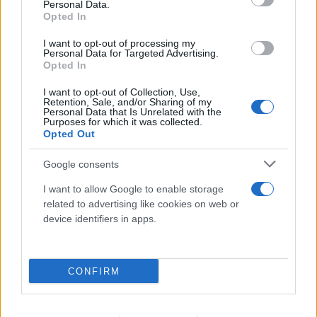
Personal Data.
Opted In
Πραγματογνώμονας για το τροχαίο στις
I want to opt-out of processing my
Σέρρες: «Κάτι απέσπασε την προσοχή του
Personal Data for Targeted Advertising.
οδηγού»
Opted In
07.08.2026
I want to opt-out of Collection, Use,
Retention, Sale, and/or Sharing of my
Personal Data that Is Unrelated with the
Purposes for which it was collected.
Opted Out
Google consents
I want to allow Google to enable storage
related to advertising like cookies on web or
device identifiers in apps.
CONFIRM