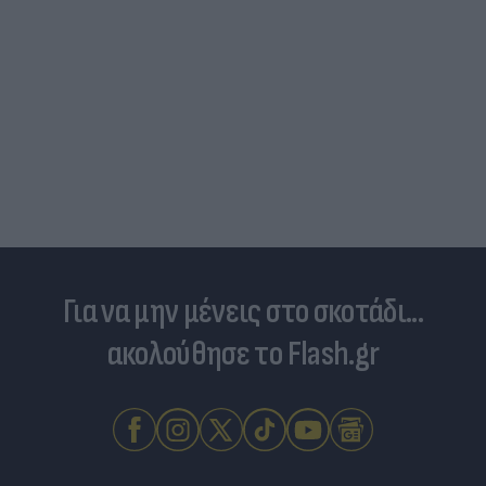
Δέκα εκατομμύρια followers δεν κάνουν λάθος- Η
Ντιλέτα Λεότα με μαγιό έγινε ξανά viral (photos)
Για να μην μένεις στο σκοτάδι...
ακολούθησε το Flash.gr