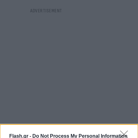
FLASH FOCUS
Flash.gr -
Do Not Process My Personal Information