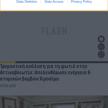
Data Deletion
Data Access
Privacy Policy
Τρομακτική ανάλυση για τη φωτιά στην
Αττικοβοιωτία: Απελευθέρωσε ενέργεια 6
ατομικών βομβών Χιροσίμα
07.08.2026