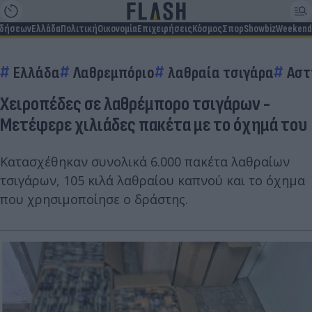
ιδήσεων
Ελλάδα
Πολιτική
Οικονομία
Επιχειρήσεις
Κόσμος
Σπορ
Showbiz
Weekend
Ελλάδα
Λαθρεμπόριο
λαθραία τσιγάρα
Αστ
Χειροπέδες σε λαθρέμπορο τσιγάρων -
Μετέφερε χιλιάδες πακέτα με το όχημά του
Κατασχέθηκαν συνολικά 6.000 πακέτα λαθραίων
τσιγάρων, 105 κιλά λαθραίου καπνού και το όχημα
που χρησιμοποίησε ο δράστης.