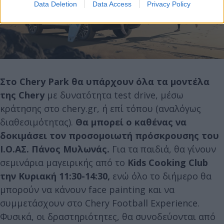
Data Deletion
Data Access
Privacy Policy
Στο Chery Park θα υπάρχουν όλα τα μοντέλα
της Chery
με δυνατότητα test drive, μέσω
κράτησης στο chery.gr, ή επί τόπου (αναλόγως
διαθεσιμότητας).
Θα μπορεί ο καθένας να
δοκιμάσει τον προσομοιωτή πρόσκρουσης του
Ι.Ο.ΑΣ. Πάνος Μυλωνάς.
Για τα παιδιά, θα γίνουν
σεμινάρια μαγειρικής από το
Kids Cooking Club
την Κυριακή 11:30-14:30,
ενώ όλο το διήμερο θα
μπορούν να κάνουν face painting και να
συμμετάσχουν στο Chery Football Experience.
Φυσικά, οι δραστηριότητες, θα συνοδεύονται από