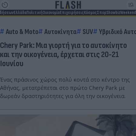
ιδήσεων
Ελλάδα
Πολιτική
Οικονομία
Επιχειρήσεις
Κόσμος
Σπορ
Showbiz
Weekend
Auto & Moto
Αυτοκίνητα
SUV
Υβριδικό Αυτ
Chery Park: Μια γιορτή για το αυτοκίνητο
και την οικογένεια, έρχεται στις 20-21
Ιουνίου
Ένας πράσινος χώρος πολύ κοντά στο κέντρο της
Αθήνας, μετατρέπεται στο πρώτο Chery Park με
δωρεάν δραστηριότητες για όλη την οικογένεια.