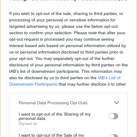
οικογένεια αυτό το Σαββατοκύριακο, ο προορισμός
είναι κοινός:
Το Chery Park, στο Glasshouse @
If you wish to opt-out of the sale, sharing to third parties, or
Anassa City Events, λ. Παναγιώτη
processing of your personal or sensitive information for
Κανελλόπουλου 4, Αθήνα, 11527.
targeted advertising by us, please use the below opt-out
section to confirm your selection. Please note that after your
opt-out request is processed you may continue seeing
interest-based ads based on personal information utilized by
us or personal information disclosed to third parties prior to
your opt-out. You may separately opt-out of the further
disclosure of your personal information by third parties on the
IAB’s list of downstream participants. This information may
also be disclosed by us to third parties on the
IAB’s List of
Downstream Participants
that may further disclose it to other
third parties.
Please note that this website/app uses one or more Google
Personal Data Processing Opt Outs
services and may gather and store information including but
not limited to your visit or usage behaviour. You may click to
I want to opt-out of the Sharing of my
personal data.
grant or deny consent to Google and its third-party tags to
Opted In
use your data for below specified purposes in below Google
consent section.
I want to opt-out of the Sale of my