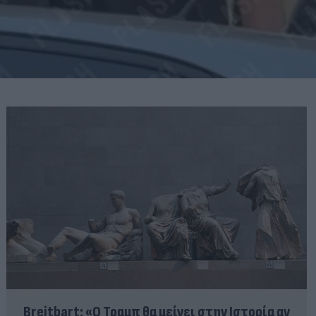
Breitbart: «Ο Τραμπ θα μείνει στην Ιστορία αν