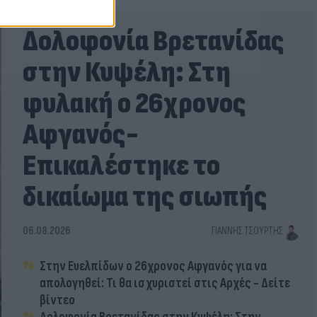
Δολοφονία Βρετανίδας
στην Κυψέλη: Στη
φυλακή ο 26χρονος
Αφγανός-
Επικαλέστηκε το
δικαίωμα της σιωπής
06.08.2026
ΓΙΆΝΝΗΣ ΤΣΟΎΡΤΗΣ
Στην Ευελπίδων ο 26χρονος Αφγανός για να
απολογηθεί: Τι θα ισχυριστεί στις Αρχές - Δείτε
βίντεο