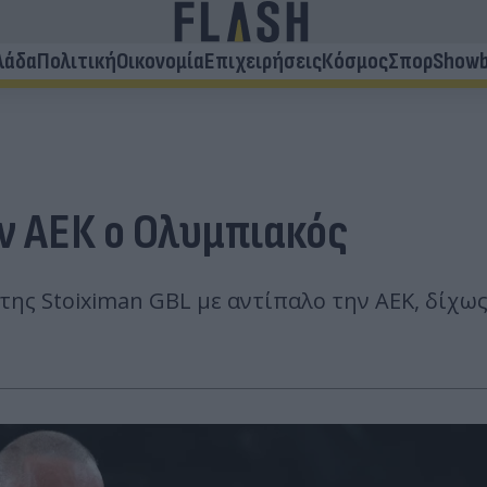
λάδα
Πολιτική
Οικονομία
Επιχειρήσεις
Κόσμος
Σπορ
Showb
ν ΑΕΚ ο Ολυμπιακός
ης Stoiximan GBL με αντίπαλο την ΑΕΚ, δίχως