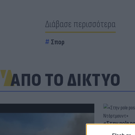
Διάβασε περισσότερα
Σπορ
ΑΠΟ ΤΟ ΔΙΚΤΥΟ
«Στην pole p
η Ντόρτμουν