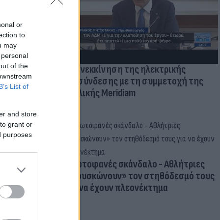
παραίτητος
 παιδιών
sonal or
ection to
ou may
 personal
out of the
Επανεκκίνηση της ηλεκτρικής
 downstream
διασύνδεσης με τη συμμετοχή της
B’s List of
Γαλλικής Meridiam
er and store
to grant or
ed purposes
Πρωτοφανές σκάνδαλο - Aθλήτριες
«φουσκώνουν» τον στηθόδεσμό τους
για να έχουν πλεονέκτημα