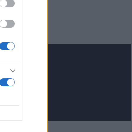
 την
ατοίκους που
υς
lash.gr