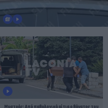
Μυστράς: Από παθολογικά αίτια ο θάνατος του