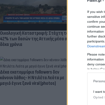
Flash.gr -
If you wish 
sensitive in
confirm you
continue se
information 
Οικολογική Καταστροφή: Στάχτη το
further disc
42% των δασών της Αττικής μέσα σε
participants
δέκα χρόνια
Downstream 
Please note
information 
deny consent
in below Go
Δέκα εκατομμύρια followers δεν
Νέο εμφύτευμ
κάνουν λάθος- Η Ντιλέτα Λεότα με
ωοθηκών χορ
Persona
μαγιό έγινε ξανά viral (photos)
"κατασκοπεύ
I want t
Opted 