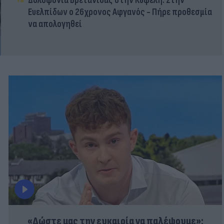
Δολοφονία Βρετανίδας στην Κυψέλη: Στην
Ευελπίδων ο 26χρονος Αφγανός - Πήρε προθεσμία
να απολογηθεί
«Δώστε μας την ευκαιρία να παλέψουμε»: