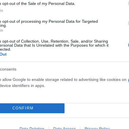
o opt-out of the Sale of my Personal Data.
Δυτική Αττική: Αγωνία για
In
επόμενη μέρα από τους κ
to opt-out of processing my Personal Data for Targeted
έχασαν τις περιουσίες το
ing.
In
o opt-out of Collection, Use, Retention, Sale, and/or Sharing
ersonal Data that Is Unrelated with the Purposes for which it
lected.
Out
 μην μένεις στο σκοτάδι... ακολούθησε το F
consents
o allow Google to enable storage related to advertising like cookies on
evice identifiers in apps.
CONFIRM
Data Deletion
Data Access
Privacy Policy