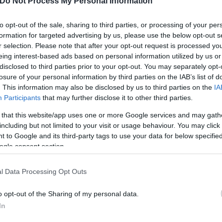
Do Not Process My Personal Information
ελεύθερος χρόνος είναι α
για την ψυχική υγεία των
to opt-out of the sale, sharing to third parties, or processing of your per
formation for targeted advertising by us, please use the below opt-out s
r selection. Please note that after your opt-out request is processed y
eing interest-based ads based on personal information utilized by us or
disclosed to third parties prior to your opt-out. You may separately opt-
losure of your personal information by third parties on the IAB’s list of
. This information may also be disclosed by us to third parties on the
IA
Participants
that may further disclose it to other third parties.
 that this website/app uses one or more Google services and may gath
including but not limited to your visit or usage behaviour. You may click 
 to Google and its third-party tags to use your data for below specifi
ogle consent section.
α για τον καρκίνο των
ηγεί θεραπεία και
l Data Processing Opt Outs
ει" τον όγκο
o opt-out of the Sharing of my personal data.
In