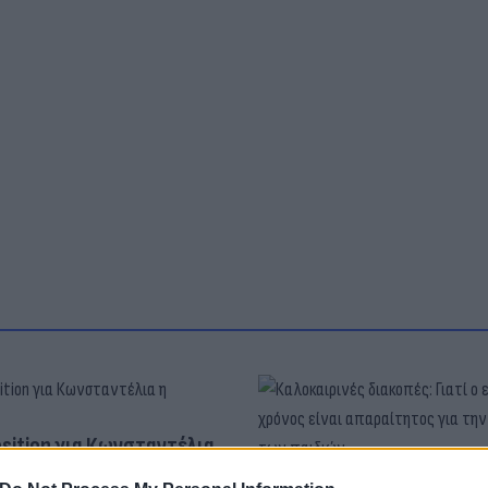
osition για Κωνσταντέλια
τ»
Καλοκαιρινές διακοπές: Γι