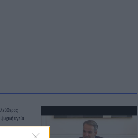
ατί ο