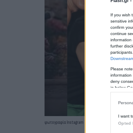
Flash.gr -
If you wish 
sensitive in
confirm you
continue se
information 
further disc
participants
Downstream 
Please note
information 
deny consent
in below Go
Persona
I want t
φωτογραφία Instagram
Opted 