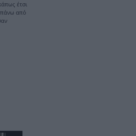
κάπως έτσι
ι πάνω από
σαν