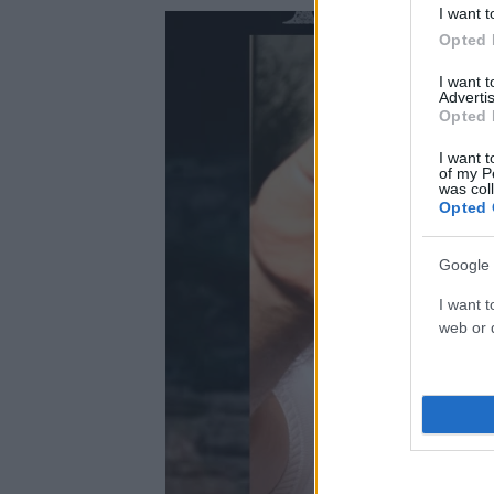
I want t
Opted 
I want 
Advertis
Opted 
I want t
of my P
was col
Opted 
Google 
I want t
web or d