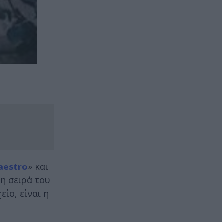
aestro
» και
η σειρά του
είο, είναι η