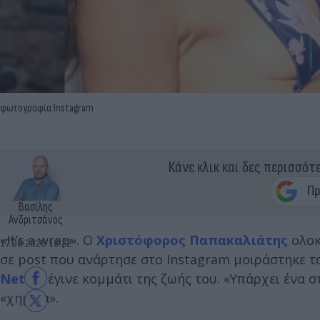
φωτογραφία Instagram
Κάνε κλικ και δες περισσότ
Βασίλης
Ανδριτσάνος
«It’s a wrap». Ο
Χριστόφορος Παπακαλιάτης
ολοκ
17.06.2026 16:22
σε post που ανάρτησε στο Instagram μοιράστηκε τ
Netflix
έγινε κομμάτι της ζωής του. «Υπάρχει ένα στ
«χημεία».