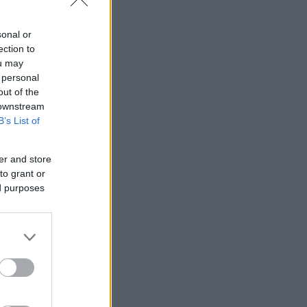
sonal or
ection to
ou may
 personal
out of the
 downstream
B’s List of
er and store
to grant or
ed purposes