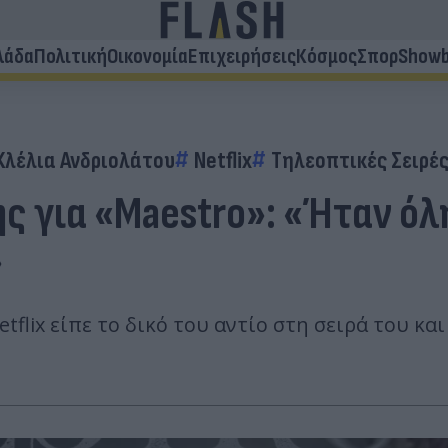
λάδα
Πολιτική
Οικονομία
Επιχειρήσεις
Κόσμος
Σπορ
Showb
Κλέλια Ανδριολάτου
Netflix
Τηλεοπτικές Σειρέ
 για «Maestro»: «Ήταν όλη
»
flix είπε το δικό του αντίο στη σειρά του και