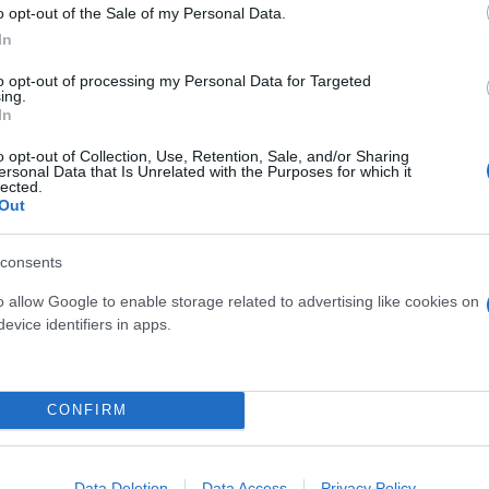
o opt-out of the Sale of my Personal Data.
In
to opt-out of processing my Personal Data for Targeted
ing.
In
o opt-out of Collection, Use, Retention, Sale, and/or Sharing
ersonal Data that Is Unrelated with the Purposes for which it
lected.
Out
consents
o allow Google to enable storage related to advertising like cookies on
evice identifiers in apps.
CONFIRM
Data Deletion
Data Access
Privacy Policy