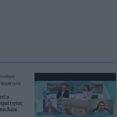
ατί ο
παραίτητος
 παιδιών