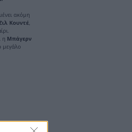
μένει ακόμη
Ζιλ Κουντέ
,
ίρι.
ι η
Μπάγερν
ο μεγάλο