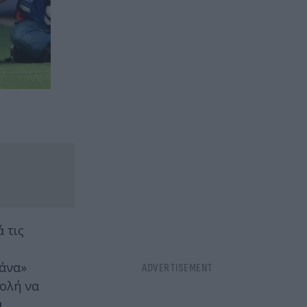
 τις
ράνα»
τολή να
ι.