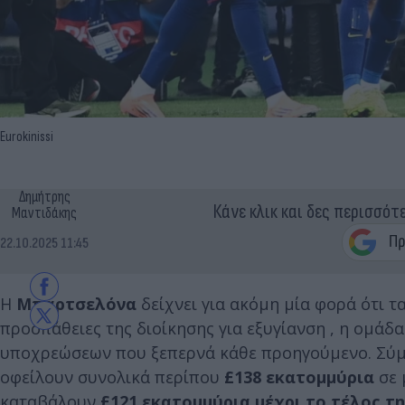
Eurokinissi
Δημήτρης
Κάνε κλικ και δες περισσότ
Μαντιδάκης
22.10.2025 11:45
Η
Μπαρτσελόνα
δείχνει για ακόμη μία φορά ότι τ
προσπάθειες της διοίκησης για εξυγίανση , η ομάδ
υποχρεώσεων που ξεπερνά κάθε προηγούμενο. Σύμ
οφείλουν συνολικά περίπου
£138 εκατομμύρια
σε 
καταβάλουν
£121 εκατομμύρια μέχρι το τέλος τη