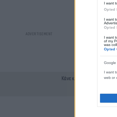
I want t
Opted 
I want 
Advertis
Opted 
I want t
of my P
was col
Opted 
Google 
I want t
Κάνε κλικ και δες περισσότ
web or d