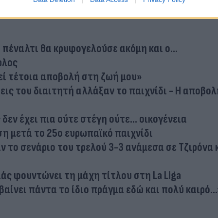
 πέναλτι θα κρυφογελούσε ακόμη και ο...
ρλος
δεί τέτοια αποβολή στη ζωή μου»
εις του διαιτητή αλλάξαν το παιχνίδι - Η αποβολ
εν έχει πια ούτε στέγη ούτε... οικογένεια
ιση μετά το 25ο ευρωπαϊκό παιχνίδι
αν το σενάριο του τρελού 3-3 ανάμεσα σε Τζιρόνα 
ιάς φουντώνει τη μάχη τίτλου στη La Liga
ίνει πάντα το ίδιο πράγμα εδώ και πολύ καιρό...