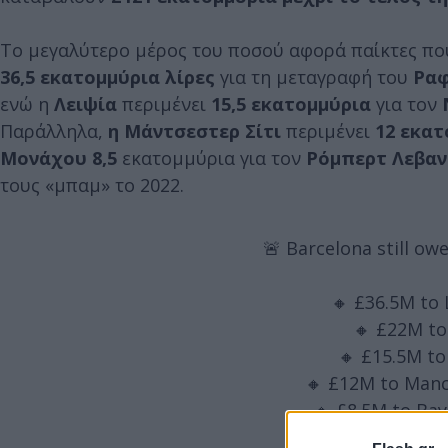
Το μεγαλύτερο μέρος του ποσού αφορά παίκτες πο
36,5 εκατομμύρια λίρες
για τη μεταγραφή του
Ραφ
ενώ η
Λειψία
περιμένει
15,5 εκατομμύρια
για τον
Ν
Παράλληλα,
η Μάντσεστερ Σίτι
περιμένει
12 εκατ
Μονάχου 8,5
εκατομμύρια για τον
Ρόμπερτ Λεβα
τους «μπαμ» το 2022.
🚨 Barcelona still owe
🔸 £36.5M to
🔸 £22M to 
🔸 £15.5M to
🔸 £12M to Manc
🔸 £8.5M to Ba