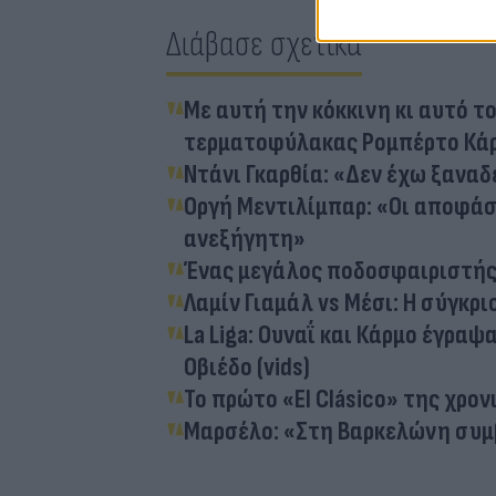
Διάβασε σχετικά
Με αυτή την κόκκινη κι αυτό το
τερματοφύλακας Ρομπέρτο Κά
Ντάνι Γκαρθία: «Δεν έχω ξανα
Οργή Μεντιλίμπαρ: «Οι αποφάσ
ανεξήγητη»
Ένας μεγάλος ποδοσφαιριστής δ
Λαμίν Γιαμάλ vs Μέσι: Η σύγκρ
La Liga: Ουναΐ και Κάρμο έγραψ
Οβιέδο (vids)
Το πρώτο «El Clásico» της χρον
Μαρσέλο: «Στη Βαρκελώνη συμβα