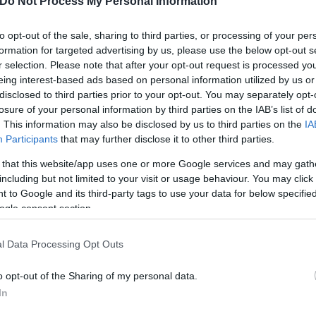
Do Not Process My Personal Information
nt…
pic.twitter.com/sv72jiowtH
ve (@DeadlineDayLive)
October 22, 2025
to opt-out of the sale, sharing to third parties, or processing of your per
formation for targeted advertising by us, please use the below opt-out s
r selection. Please note that after your opt-out request is processed y
eing interest-based ads based on personal information utilized by us or
disclosed to third parties prior to your opt-out. You may separately opt-
losure of your personal information by third parties on the IAB’s list of
 λόγω της ανακαίνισης του
«Spotify Camp Nou»,
που
. This information may also be disclosed by us to third parties on the
IA
α από εισιτήρια. Η διοίκηση Λαπόρτα έχει επιχειρήσ
Participants
that may further disclose it to other third parties.
επενδυτικά κεφάλαια, ωστόσο το πρόβλημα δεν δεί
 that this website/app uses one or more Google services and may gath
σεις της Μπαρτσελόνα, καθώς η ομάδα πρέπει να 
including but not limited to your visit or usage behaviour. You may click 
μένου να αποφύγει κυρώσεις.
 to Google and its third-party tags to use your data for below specifi
ogle consent section.
ς των οφειλών της μέσα στη σεζόν, ο σύλλογος κιν
φές όσο και σε εγγραφές παικτών. Πέρα όμως από τ
l Data Processing Opt Outs
στία της Μπαρτσελόνα θα είναι τεράστιο.
o opt-out of the Sharing of my personal data.
In