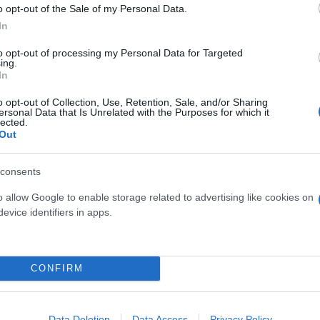
o opt-out of the Sale of my Personal Data.
In
to opt-out of processing my Personal Data for Targeted
ing.
In
o opt-out of Collection, Use, Retention, Sale, and/or Sharing
ersonal Data that Is Unrelated with the Purposes for which it
lected.
Out
consents
o allow Google to enable storage related to advertising like cookies on
ερο
Flash.gr
στην αναζήτηση της
Google
evice identifiers in apps.
CONFIRM
Data Deletion
Data Access
Privacy Policy