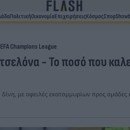
λάδα
Πολιτική
Οικονομία
Επιχειρήσεις
Κόσμος
Σπορ
Showb
EFA Champions League
σελόνα - Το ποσό που καλε
δίνη, με οφειλές εκατομμυρίων προς ομάδες κ