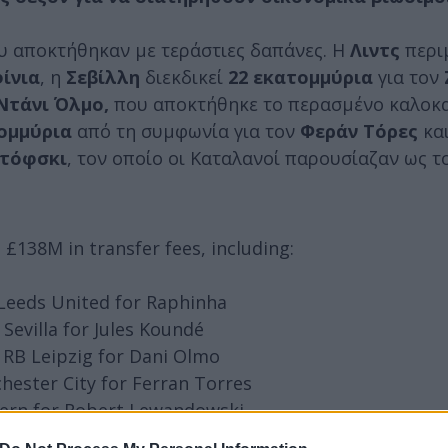
υ αποκτήθηκαν με τεράστιες δαπάνες. Η
Λιντς
περι
ίνια
, η
Σεβίλλη
διεκδικεί
22 εκατομμύρια
για τον
τάνι Όλμο,
που αποκτήθηκε το περασμένο καλοκα
ομμύρια
από τη συμφωνία για τον
Φεράν Τόρες
κα
ντόφσκι
, τον οποίο οι Καταλανοί παρουσίαζαν ως τ
 £138M in transfer fees, including:
 Leeds United for Raphinha
Sevilla for Jules Koundé
 RB Leipzig for Dani Olmo
hester City for Ferran Torres
yern for Robert Lewandowski