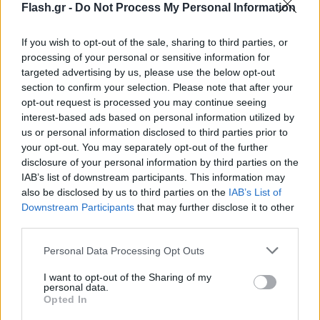
Ισραηλινός υπουργός Εξωτερικών Γκιντεόν Σάαρ
Flash.gr -
Do Not Process My Personal Information
εξέφρασε την έντονη δυσαρέσκειά του τονίζοντας
If you wish to opt-out of the sale, sharing to third parties, or
ότι ο ακροδεξιός υπουργός «προκαλεί ζημιά στο
processing of your personal or sensitive information for
κράτος του Ισραήλ», και πως αυτός «δεν είσαι το
targeted advertising by us, please use the below opt-out
πρόσωπο του Ισραήλ».
section to confirm your selection. Please note that after your
opt-out request is processed you may continue seeing
interest-based ads based on personal information utilized by
«Χαστούκι» και από τον Νετανιάχου
us or personal information disclosed to third parties prior to
your opt-out. You may separately opt-out of the further
Την έντονη ενόχλησή του για τον τρόπο με τον
disclosure of your personal information by third parties on the
IAB’s list of downstream participants. This information may
οποίο
μεταχειρίστηκαν οι ισραηλινές Αρχές
also be disclosed by us to third parties on the
IAB’s List of
τους ακτιβιστές από τον «στολίσκο της
Downstream Participants
that may further disclose it to other
Γάζας» σε κέντρο κράτησης του
third parties.
Ασντόντ
εξέφρασε όμως και ο Μπενιαμίν
Please note that this website/app uses one or more Google
Personal Data Processing Opt Outs
Νετανιάχου.
services and may gather and store information including but
not limited to your visit or usage behaviour. You may click to
I want to opt-out of the Sharing of my
personal data.
grant or deny consent to Google and its third-party tags to
Μάλιστα, προχώρησε ακόμη και σε σπάνια
Opted In
use your data for below specified purposes in below Google