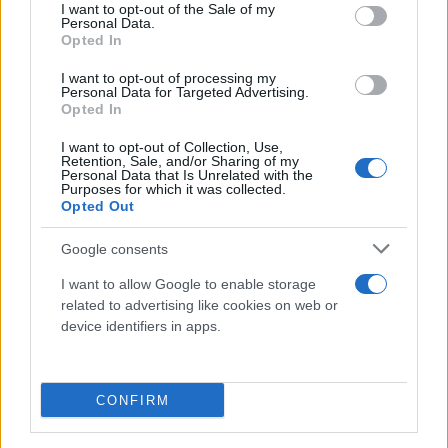
επίπληξη προς τον Ιταμάρ Μπεν Γκβιρ, μέλος της
consent section.
I want to opt-out of the Sale of my
Personal Data.
κυβέρνησής του, τονίζοντας ότι «Το Ισραήλ έχει
Opted In
κάθε δικαίωμα να εμποδίσει προβοκατόρικους
στολίσκους υποστηρικτών τρομοκρατών της Χαμάς
I want to opt-out of processing my
Personal Data for Targeted Advertising.
να εισέλθουν στα χωρικά μας ύδατα και να
Opted In
φτάσουν στη Γάζα».
I want to opt-out of Collection, Use,
Retention, Sale, and/or Sharing of my
Personal Data that Is Unrelated with the
Purposes for which it was collected.
Opted Out
Google consents
I want to allow Google to enable storage
related to advertising like cookies on web or
device identifiers in apps.
CONFIRM