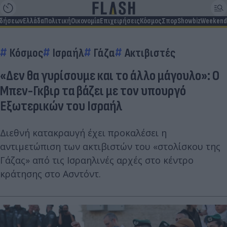
ιδήσεων
Ελλάδα
Πολιτική
Οικονομία
Επιχειρήσεις
Κόσμος
Σπορ
Showbiz
Weekend
Κόσμος
Ισραήλ
Γάζα
Ακτιβιστές
«Δεν θα γυρίσουμε και το άλλο μάγουλο»: Ο
Μπεν-Γκβιρ τα βάζει με τον υπουργό
Εξωτερικών του Ισραήλ
Διεθνή κατακραυγή έχει προκαλέσει η
αντιμετώπιση των ακτιβιστών του «στολίσκου της
Γάζας» από τις Ισραηλινές αρχές στο κέντρο
κράτησης στο Ασντόντ.