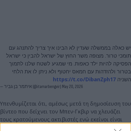
יש כאלה בממשלה שעדין לא הבינו איך צריך להתנהג עם
תומכי טרור. מצופה משר החוץ של ישראל להבין כי ישראל
הפסיקה להיות ילד כאפות. מי שמגיע לשטח שלנו לתמוך
בטרור ולהזדהות עם חמאס יחטוף ולא ניתן לו את הלחי
https://t.co/DibanZph17
השניה
— איתמר בן גביר (@itamarbengvir)
May 20, 2026
Υπενθυμίζεται ότι, αμέσως μετά τη δημοσίευση του
βίντεο που δείχνει τον Μπεν-Γκβιρ να χλευάζει
τους κρατούμενους ακτιβιστές ενώ εκείνοι είναι
δεμένοι πισθάγκωνα και γονατιστοί στο έδαφος, ο