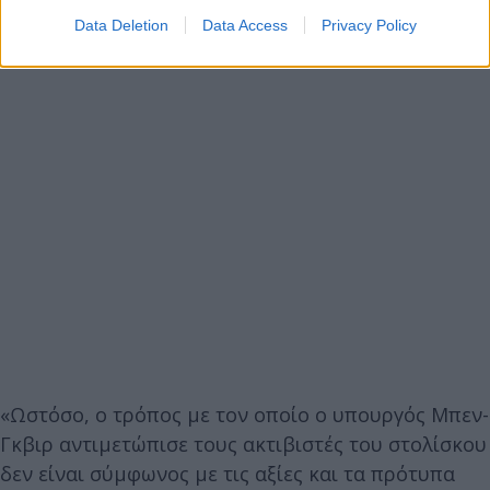
Data Deletion
Data Access
Privacy Policy
«Ωστόσο, ο τρόπος με τον οποίο ο υπουργός Μπεν-
Γκβιρ αντιμετώπισε τους ακτιβιστές του στολίσκου
δεν είναι σύμφωνος με τις αξίες και τα πρότυπα