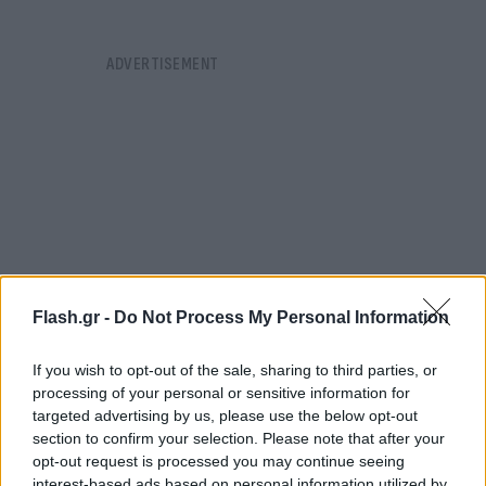
Flash.gr -
Do Not Process My Personal Information
If you wish to opt-out of the sale, sharing to third parties, or
processing of your personal or sensitive information for
targeted advertising by us, please use the below opt-out
Η
Δέσποινα Μοιραράκη
«έσπασε» πρόσφατα τη
section to confirm your selection. Please note that after your
opt-out request is processed you may continue seeing
σιωπή της και μίλησε πρώτη φορά για την
interest-based ads based on personal information utilized by