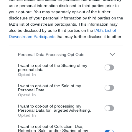
περιπέτεια υγείας του άνδρα της με τον καρκίνο
us or personal information disclosed to third parties prior to
στο Secret των Παραπολιτικών και τη Σάσα
your opt-out. You may separately opt-out of the further
Σταμάτη.
disclosure of your personal information by third parties on the
IAB’s list of downstream participants. This information may
also be disclosed by us to third parties on the
IAB’s List of
Στα τέλη του 2018 ο
Γιάννης Κοντούλης
Downstream Participants
that may further disclose it to other
third parties.
διαγνώστηκε με καρκίνο στην αμυγδαλή. «Μας
είπαν οι γιατροί: “Μη σας ανησυχεί, είναι κάτι
Please note that this website/app uses one or more Google
Personal Data Processing Opt Outs
αντιμετωπίσιμο” και ξεκίνησε αμέσως
services and may gather and store information including but
not limited to your visit or usage behaviour. You may click to
I want to opt-out of the Sharing of my
χημειοθεραπείες και ακτινοβολίες. Μάλιστα, την
personal data.
grant or deny consent to Google and its third-party tags to
Opted In
ώρα που το διαπίστωσε, που του ήρθαν στο mail
use your data for below specified purposes in below Google
του τα αποτελέσματα της βιοψίας, είχα τη μεγάλη
consent section.
I want to opt-out of the Sale of my
Personal Data.
έκθεση στο Hilton και δεν μου είπε απολύτως
Opted In
τίποτα.
I want to opt-out of processing my
Personal Data for Targeted Advertising.
Opted In
Μόλις τελείωσε η έκθεση και ήρθαμε στο σπίτι μας,
μου το ανακοίνωσε. Είπαμε και οι δύο, ότι θα το
I want to opt-out of Collection, Use,
Retention, Sale, and/or Sharing of my