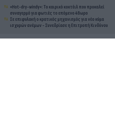
«Hot-dry-windy»: Το καιρικό κοκτέιλ που προκαλεί
συναγερμό για φωτιές το επόμενο 48ωρο
Σε επιφυλακή ο κρατικός μηχανισμός για νέο κύμα
ισχυρών ανέμων - Συνεδρίασε η Επιτροπή Κινδύνου