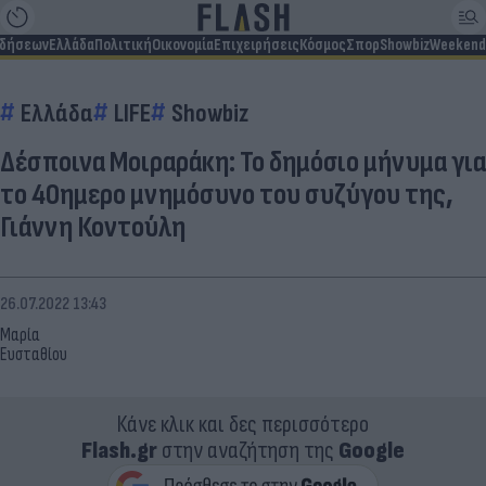
ιδήσεων
Ελλάδα
Πολιτική
Οικονομία
Επιχειρήσεις
Κόσμος
Σπορ
Showbiz
Weekend
Ελλάδα
LIFE
Showbiz
Δέσποινα Μοιραράκη: Το δημόσιο μήνυμα για
το 40ημερο μνημόσυνο του συζύγου της,
Γιάννη Κοντούλη
26.07.2022 13:43
Μαρία
Ευσταθίου
Κάνε κλικ και δες περισσότερο
Flash.gr
στην αναζήτηση της
Google