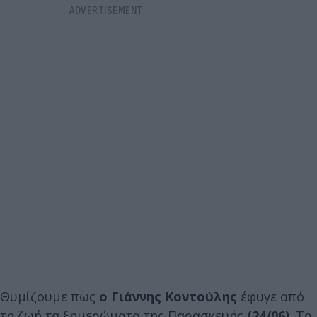
Θυμίζουμε πως
ο Γιάννης Κοντούλης
έφυγε από
τη ζωή τα ξημερώματα της Παρασκευής
(24/06)
. Τα