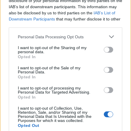
disclosure of your personal information by third parties on the
Με δήλωσή μου δεσμεύτηκα ότι όσο κι αν
IAB’s list of downstream participants. This information may
προκληθώ δεν υπάρχει περίπτωση να εμφανιστώ
also be disclosed by us to third parties on the
IAB’s List of
σε τηλεοπτική εκπομπή είτε αυτοπροσώπως, είτε
Downstream Participants
that may further disclose it to other
τηλεφωνικώς και εφόσον θίγονται τα συμφέροντα
third parties.
της κας κατηγορουμένης και θίγεται το τεκμήριο
Please note that this website/app uses one or more Google
Personal Data Processing Opt Outs
της αθωότητός της, θα παρεμβαίνω με γραπτές
services and may gather and store information including but
not limited to your visit or usage behaviour. You may click to
I want to opt-out of the Sharing of my
ανακοινώσεις μέσω του site του γραφείου, αλλά και
personal data.
grant or deny consent to Google and its third-party tags to
με μηνύσεις και αγωγές αποζημιώσεως.
Opted In
use your data for below specified purposes in below Google
consent section.
I want to opt-out of the Sale of my
Personal Data.
Δυστυχώς, σήμερα στο γνωστό site newsit, το
Opted In
οποίο ανήκει στο Νίκο Ευαγγελάτο, αλλά και σε μία
I want to opt-out of processing my
δημοσιοποίηση του φίλου μου δημοσιογράφου
Personal Data for Targeted Advertising.
Opted In
Κώστα Φλαμή στην Πάτρα, παραποιούνται εντελώς
τα λεγόμενά μου και συγκεκριμένα
I want to opt-out of Collection, Use,
Retention, Sale, and/or Sharing of my
δημοσιοποιούνται οι φράσεις «Η Πισπιρίγκου είναι
Personal Data that Is Unrelated with the
Purposes for which it was collected.
η πιο αθώα κατηγορουμένη», όπως επίσης
Opted Out
δημοσιοποιείται ένα ολόκληρο σενάριο, το οποίο