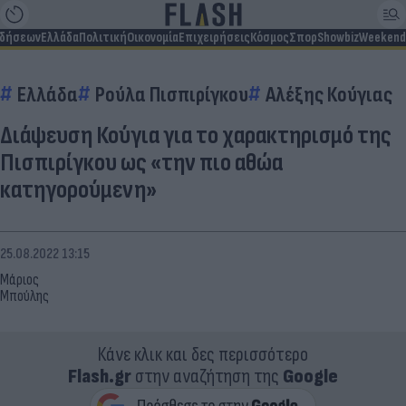
ιδήσεων
Ελλάδα
Πολιτική
Οικονομία
Επιχειρήσεις
Κόσμος
Σπορ
Showbiz
Weekend
Ελλάδα
Ρούλα Πισπιρίγκου
Αλέξης Κούγιας
Διάψευση Κούγια για το χαρακτηρισμό της
Πισπιρίγκου ως «την πιο αθώα
κατηγορούμενη»
25.08.2022 13:15
Μάριος
Μπούλης
Κάνε κλικ και δες περισσότερο
Flash.gr
στην αναζήτηση της
Google