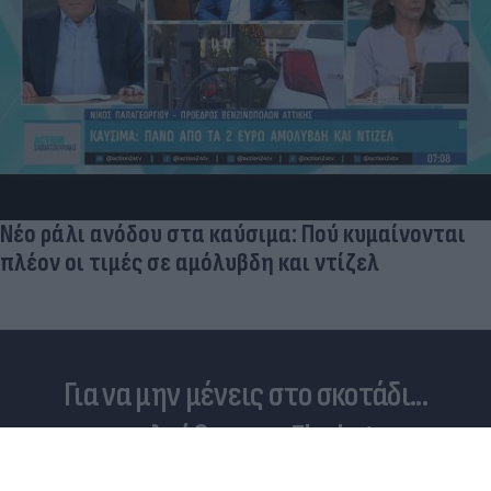
Νέο ράλι ανόδου στα καύσιμα: Πού κυμαίνονται
πλέον οι τιμές σε αμόλυβδη και ντίζελ
Για να μην μένεις στο σκοτάδι...
ακολούθησε το Flash.gr