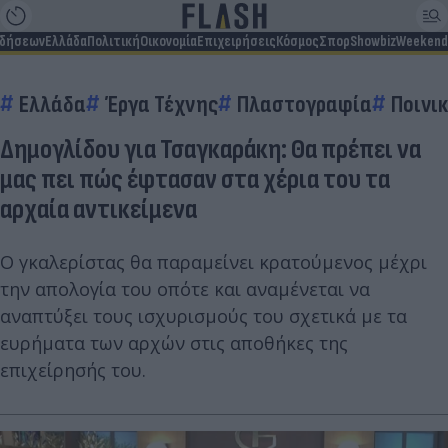
ιδήσεων
Ελλάδα
Πολιτική
Οικονομία
Επιχειρήσεις
Κόσμος
Σπορ
Showbiz
Weekend
Ελλάδα
Έργα Τέχνης
Πλαστογραφία
Ποινι
Δημογλίδου για Τσαγκαράκη: Θα πρέπει να
μας πει πώς έφτασαν στα χέρια του τα
αρχαία αντικείμενα
Ο γκαλερίστας θα παραμείνει κρατούμενος μέχρι
την απολογία του οπότε και αναμένεται να
αναπτύξει τους ισχυρισμούς του σχετικά με τα
ευρήματα των αρχών στις αποθήκες της
επιχείρησής του.