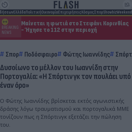
ιδήσεων
Ελλάδα
Πολιτική
Οικονομία
Επιχειρήσεις
Κόσμος
Σπορ
Showbiz
Weekend
Μαίνεται η φωτιά στο Στεφάνι Κορινθίας
BREAKING
- Ήχησε το 112 στην περιοχή
NEWS
Σπορ
Ποδόσφαιρο
Φώτης Ιωαννίδης
Σπόρτ
Δυσοίωνο το μέλλον του Ιωαννίδη στην
Πορτογαλία: «Η Σπόρτινγκ τον πουλάει υπό
έναν όρο»
Ο Φώτης Ιωαννίδης βρίσκεται εκτός αγωνιστικής
δράσης λόγω τραυματισμού και πορτογαλικά ΜΜΕ
τονίζουν πως η Σπόρτινγκ εξετάζει την πώληση
του.