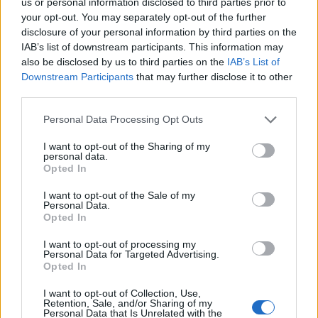
us or personal information disclosed to third parties prior to
— Leonino (@leoninopt)
March 28, 2026
your opt-out. You may separately opt-out of the further
disclosure of your personal information by third parties on the
IAB’s list of downstream participants. This information may
Σύμφωνα με όσα προκύπτουν από το εξωτερικό, ο
also be disclosed by us to third parties on the
IAB’s List of
Ιωαννίδης αναμένεται να απουσιάσει για ακόμα 4-6
Downstream Participants
that may further disclose it to other
βδομάδες περίπου, ενώ αν δεν υπάρξει η
third parties.
απαραίτητη βελτίωση της κατάστασης του το
Please note that this website/app uses one or more Google
Personal Data Processing Opt Outs
σενάριο του χειρουργείου μοιάζει δεδομένο. Σε 22
services and may gather and store information including but
συμμετοχές με τα «λιοντάρια», ο άτυχος επιθετικός
not limited to your visit or usage behaviour. You may click to
I want to opt-out of the Sharing of my
personal data.
grant or deny consent to Google and its third-party tags to
μετράει 6 γκολ και 3 ασίστ, μετρώντας μόλις 947
Opted In
use your data for below specified purposes in below Google
λεπτά.
consent section.
I want to opt-out of the Sale of my
Personal Data.
Opted In
I want to opt-out of processing my
Personal Data for Targeted Advertising.
Opted In
I want to opt-out of Collection, Use,
Retention, Sale, and/or Sharing of my
Personal Data that Is Unrelated with the