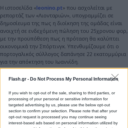
Η ιστοσελίδα «
leonino.pt
» που ασχολείται με
ρεπορτάζ των «Λιονταριών», υπογραμμίζει σε
δημοσίευμα της πως η διοίκηση της ομάδας είναι
ανοιχτή σε ενδεχόμενη πώληση του 25χρονου φορ,
με την προϋπόθεση πως η πρόταση θα καλύπτει
οικονομικά την Σπόρτινγκ. Υπενθυμίζουμε ότι ο
πορτογαλικός σύλλογος δαπάνησε 22 εκατομμύρια
για την απόκτηση του Ιωαννίδη.
Exclusivo Leonino 🗞️
Flash.gr -
Do Not Process My Personal Information
Sporting aceita negociar Fotis Ioannidis por causa
If you wish to opt-out of the sale, sharing to third parties, or
processing of your personal or sensitive information for
das lesões, mas apenas com uma condição 👀
targeted advertising by us, please use the below opt-out
section to confirm your selection. Please note that after your
Confere a notícia completa no link dos comentários
opt-out request is processed you may continue seeing
interest-based ads based on personal information utilized by
👇
pic.twitter.com/CWN9GsoPmv